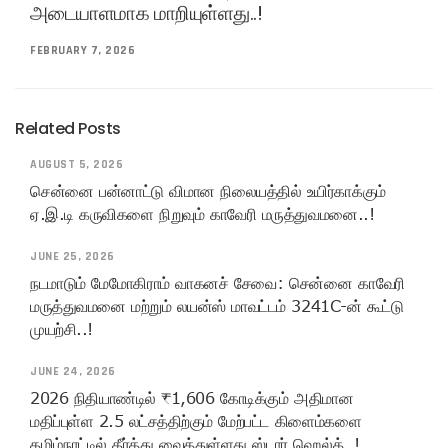
அடையாளமாக மாறியுள்ளது..!
FEBRUARY 7, 2026
Related Posts
AUGUST 5, 2026
சென்னை பன்னாட்டு விமான நிலையத்தில் உயிர்காக்கும்
ஏ.இ.டி கருவிகளை நிறுவும் காவேரி மருத்துவமனை..!
JUNE 25, 2026
நடமாடும் மேமோகிராம் வாகனச் சேவை: சென்னை காவேரி
மருத்துவமனை மற்றும் லயன்ஸ் மாவட்டம் 3241C-ன் கூட்டு
முயற்சி..!
JUNE 24, 2026
2026 நிதியாண்டில் ₹1,606 கோடிக்கும் அதிமான
மதிப்புள்ள 2.5 லட்சத்திற்கும் மேற்பட்ட கிளைம்களை
தமிழ்நாட்டில் தீர்த்து வைத்துள்ளது ஸ்டார் ஹெல்த்..!