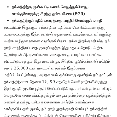
தங்கத்திற்கு முன்கூட்டி பணம் செலுத்தும்போது,
வாங்குவோருக்கு சிறந்த தங்க விலை (BGR)
தங்கத்திற்குப் பதில் வைரத்தை மாற்றிக்கொள்ளும் வசதி
தங்களிடம் இருக்கும் தங்கத்தின் மதிப்பை வெளிக்கொணர்ந்து,
பயனடைவதற்கு இந்த கூடுதல் சலுகைகள் வாடிக்கையாளர்களுக்கு
அதிக வழிமுறைகளை வழங்குகின்றன. தங்க இறக்குமதி மீது நம்
நாடு சார்ந்திருப்பதை குறைப்பதற்கு இது உதவுவதோடு, அதிக
தெளிவுடன் ஆபரணங்களை வாங்குவதை வாடிக்கையாளர்கள்
திட்டமிடுவதற்கும் இது உதவுகிறது. இந்திய குடும்பங்களில் மட்டும்
சுமார் 25,000 டன் எடையுள்ள தங்கம் இருப்பதாக
மதிப்பிடப்பட்டுள்ளது, அதேசமயம் ஒவ்வொரு ஆண்டும் நம் நாட்டின்
தங்கத்திற்கான தேவையில், 99 சதவீதம் வெளிநாடுகளிலிருந்து
இறக்குமதி மூலமே பூர்த்தி செய்யப்படுகிறது. மக்கள் தங்கள் வீட்டில்
வெறுமனே வைக்கப்பட்டிருக்கும் பழைய தங்கத்தை புழக்கத்திற்குக்
கொண்டு வந்து, புதிய நகைகளாக மாற்றிக் கொள்வதை
ஊக்குவிப்பதன் மூலம், நம் நாடு இறக்குமதி செய்யும் தங்கத்தின்
அளவைக் குறைக்கவும், அந்நியச் செலாவணியை மிச்சப்படுத்தவும்