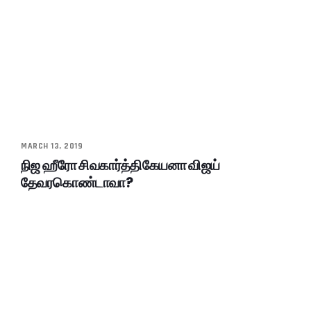
MARCH 13, 2019
நிஜ ஹீரோ சிவகார்த்திகேயனா விஜய்
தேவரகொண்டாவா?