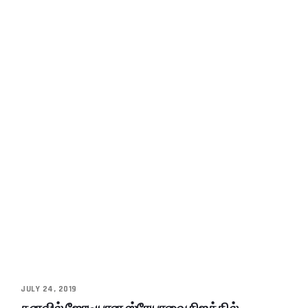
JULY 24, 2019
கனவில் ஜோடியான ஸ்ரேயாவை நிஜத்தில்