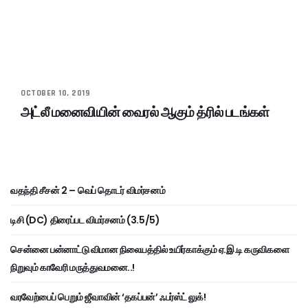
OCTOBER 10, 2019
அட்லீ மனைவியின் வைரல் ஆகும் த்ரில் படங்கள்
வதந்தி சீசன் 2 – வெப் தொடர் விமர்சனம்
டிசி (DC) திரைப்பட விமர்சனம் (3.5/5)
சென்னை பன்னாட்டு விமான நிலையத்தில் உயிர்காக்கும் ஏ.இ.டி கருவிகளை
நிறுவும் காவேரி மருத்துவமனை..!
வரவேற்பைப் பெறும் ஜீவாவின் ‘தகப்பன்’ ஃபர்ஸ்ட் லுக்!