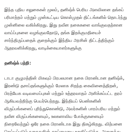
இந்த புதிய சலுகைகள் மூலம், தனிஷ்க் பெரிய அளவிலான தங்கப்
பரிமாற்றம் மற்றும் முன்கூட்டிய கொள்முதல் திட்டங்களில் தொடர்ந்து
முன்னிலை வகிக்கிறது. இது நவீன நகைகளை வாங்குவதற்கான
வாய்ப்புகளை வழங்குவதோடு, தங்க இறக்குமதியைச்
சார்ந்திருப்பதைக் குறைக்கும் இந்திய அரசின் திட்டத்திற்கும்
ஆதரவளிக்கிறது, வாடிக்கையாளர்களுக்கு
தனிஷ்க் பற்றி:
டாடா குழுமத்தின் மிகவும் பிரபலமான நகை பிராண்டான தனிஷ்க்,
இரண்டு தசாப்தங்களுக்கும் மேலாக சிறந்த கைவினைத்திறன்,
பிரத்யேக வடிவமைப்புகள் மற்றும் உத்தரவாதம் அளிக்கப்பட்ட தரம்
ஆகியவற்றிற்கு பெயர்பெற்றது. இந்தியப் பெண்களின்
விருப்பங்களைப் புரிந்துகொண்டு, அவர்களின் பாரம்பரிய மற்றும்
நவீன விருப்பங்களையும், உலகளாவிய போக்குகளையும்
நிறைவேற்றும் ஒரே நகை பிராண்டாக இது திகழ்கிறது. விற்பனை
செய்யப்படும் நகைகளின் தூய்மையை உறுதிப்படுத்த, அனைத்து