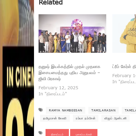
Related
தனுஷ் இயக்கத்தில் முதல் முதலாக
ட்ரீம் கேர்ள்
இசையமைத்தது புதிய அனுபவம் –
February 1
ஜிவி பிரகாஷ்
In "திரைப்பட
February 12, 2025
In "திரைப்படம்"
RAMYA NAMBEESAN
TAMILARASAN
TAMIL
தமிழரசன் கேலரி
ரம்யா நம்பீசன்
விஜய் ஆண்டனி
திரைப்படம்
புகைப்படங்கள்