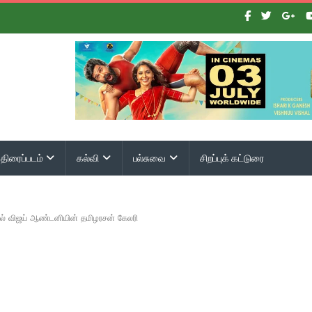
திரைப்படம்
கல்வி
பல்சுவை
சிறப்புக் கட்டுரை
தில் விஜய் ஆண்டனியின் தமிழரசன் கேலரி