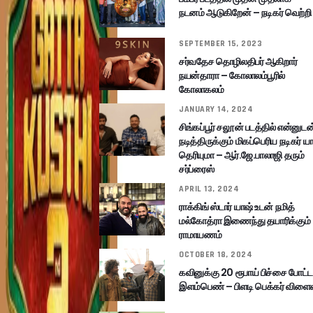
நடனம் ஆடுகிறேன் – நடிகர் வெற்றி
SEPTEMBER 15, 2023
சர்வதேச தொழிலதிபர் ஆகிறார்
நயன்தாரா – கோலாலம்பூரில்
கோலாகலம்
JANUARY 14, 2024
சிங்கப்பூர் சலூன் படத்தில் என்னுடன
நடித்திருக்கும் மிகப்பெரிய நடிகர் யா
தெரியுமா – ஆர்.ஜே.பாலாஜி தரும்
சர்ப்ரைஸ்
APRIL 13, 2024
ராக்கிங் ஸ்டார் யாஷ் உடன் நமித்
மல்கோத்ரா இணைந்து தயாரிக்கும்
ராமாயணம்
OCTOBER 18, 2024
கவினுக்கு 20 ரூபாய் பிச்சை போட்ட
இளம்பெண் – பிளடி பெக்கர் விளை