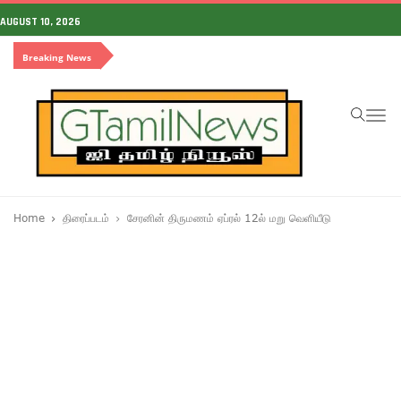
AUGUST 10, 2026
Breaking News
To
na
Home
திரைப்படம்
சேரனின் திருமணம் ஏப்ரல் 12ல் மறு வெளியீடு