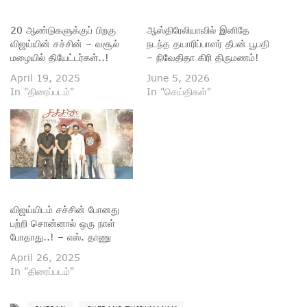
20 ஆண்டுகளுக்குப் பிறகு
ஆஸ்திரேலியாவில் இனிதே
விஜய்யின் சச்சின் – வசூல்
நடந்த தயாரிப்பாளர் தீபன் பூபதி
மழையில் தியேட்டர்கள்..!
– நிவேதிதா கிரி திருமணம்!
April 19, 2025
June 5, 2026
In "திரைப்படம்"
In "செய்திகள்"
விஜய்யிடம் சச்சின் போனது
பற்றி சொன்னால் ஒரு நாள்
போதாது..! – எஸ். தாணு
April 26, 2025
In "திரைப்படம்"