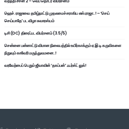
வதந்தி சீசன் 2 – வெப் தொடர் விமர்சனம்
ஹெச். ராஜாவை தமிழ்நாட்டு முதலமைச்சராகிய எஸ்.ராஜா..! – ‘செய்
செய்யாதே’ பட விழா சுவாரஸ்யம்
டிசி (DC) திரைப்பட விமர்சனம் (3.5/5)
சென்னை பன்னாட்டு விமான நிலையத்தில் உயிர்காக்கும் ஏ.இ.டி கருவிகளை
நிறுவும் காவேரி மருத்துவமனை..!
வரவேற்பைப் பெறும் ஜீவாவின் ‘தகப்பன்’ ஃபர்ஸ்ட் லுக்!