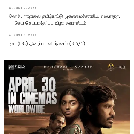
AUGUST 7, 2026
ஹெச். ராஜாவை தமிழ்நாட்டு முதலமைச்சராகிய எஸ்.ராஜா..!
– ‘செய் செய்யாதே’ பட விழா சுவாரஸ்யம்
AUGUST 7, 2026
டிசி (DC) திரைப்பட விமர்சனம் (3.5/5)