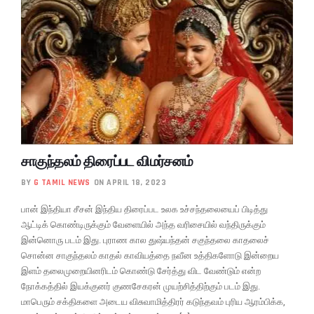
சாகுந்தலம் திரைப்பட விமர்சனம்
BY
G TAMIL NEWS
ON APRIL 18, 2023
பான் இந்தியா சீசன் இந்திய திரைப்பட உலக உச்சந்தலையைப் பிடித்து
ஆட்டிக் கொண்டிருக்கும் வேளையில் அந்த வரிசையில் வந்திருக்கும்
இன்னொரு படம் இது. புராண கால துஷ்யந்தன் சகுந்தலை காதலைச்
சொன்ன சாகுந்தலம் காதல் காவியத்தை நவீன உத்திகளோடு இன்றைய
இளம் தலைமுறையினரிடம் கொண்டு சேர்த்து விட வேண்டும் என்ற
நோக்கத்தில் இயக்குனர் குணசேகரன் முயற்சித்திற்கும் படம் இது.
மாபெரும் சக்திகளை அடைய விசுவாமித்திரர் கடுந்தவம் புரிய ஆரம்பிக்க,