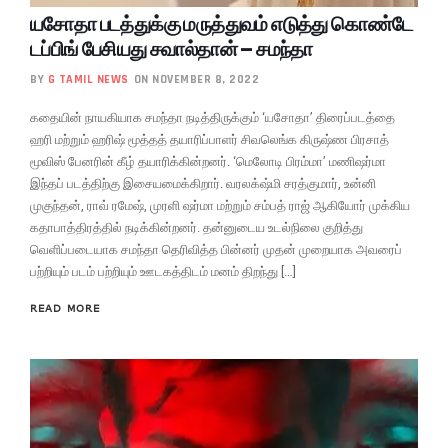
யசோதா படத்துக்கு மருத்துவம் எடுத்து கொண்டே
டப்பிங் பேசியது சவால்தான் – சமந்தா
BY
G TAMIL NEWS
ON NOVEMBER 8, 2022
கதையின் நாயகியாக சமந்தா நடித்திருக்கும் ‘யசோதா’ திரைப்படத்தை
ஹரி மற்றும் ஹரிஷ் மூத்தத் தயாரிப்பாளர் சிவலெங்க கிருஷ்ண பிரசாத்
மூவிஸ் பேனரின் கீழ் தயாரிக்கின்றனர். ‘மெலோடி பிரம்மா’ மணிஷர்மா
இந்தப் படத்திற்கு இசையமைக்கிறார். வரலக்‌ஷ்மி சரத்குமார், உன்னி
முகுந்தன், ராவ் ரமேஷ், முரளி ஷர்மா மற்றும் சம்பத் ராஜ் ஆகியோர் முக்கிய
கதாபாத்திரத்தில் நடிக்கின்றனர். தன்னுடைய உடல்நிலை குறித்து
வெளிப்படையாக சமந்தா தெரிவித்த பின்னர் முதன் முறையாக அவரைப்
பற்றியும் படம் பற்றியும் ஊடகத்திடம் மனம் திறந்து […]
READ MORE