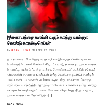
இணையத்தை கலக்கி வரும் காத்து வாக்குல
ரெண்டு காதல் டிரெய்லர்
BY
G TAMIL NEWS
ON APRIL 23, 2022
தயாரிப்பாளர் S.S. லலித்குமார் தயாரிப்பில் இயக்குநர் விக்னேஷ் சிவன்
இயக்கத்தில், மக்கள் செல்வன் விஜய் சேதுபதி, நயன்தாரா, நடிகை சமந்தா
இணைந்து நடிக்கும் “காத்து வாக்குல ரெண்டு காதல்” படத்தின் டிரெய்லர்
ரசிகர்களின் ஆரவார வரவேற்புடன் நேற்று வெளியானது. 2022 ஆண்டில்
பல பிரமாண்ட படங்களின் வெற்றியை தொடர்ந்து, ரசிகர்களிடம் பலத்த
எதிர்பார்ப்பை ஏற்படுத்தியிருக்கும் முக்கியமான படங்களின் ஒன்று “காத்து
வாக்குல ரெண்டு காதல்”. மக்கள் செல்வன் விஜய் சேதுபதி, நயன்தாரா,
நடிகை சமந்தா என தென்னிந்திய […]
READ MORE