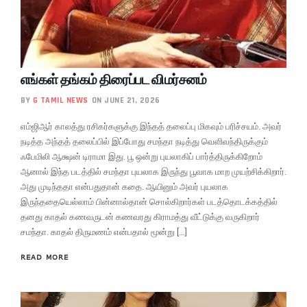
எங்கள் தங்கம் திரைப்பட விமர்சனம்
BY
G TAMIL NEWS
ON JUNE 21, 2026
எம்ஜிஆர் காலத்து ரசிகர்களுக்கு இந்தத் தலைப்பு மிகவும் பரிச்சயம். அவர்
நடித்த அந்தத் தலைப்பில் இப்போது சமந்தா நடித்து வெளிவந்திருக்கும்
ஃபேமிலி ஆக்ஷன் டிராமா இது. பூ ஒன்று புயலாகிப் பார்த்திருக்கிறோம்
ஆனால் இந்த படத்தில் சமந்தா புயலாக இருந்து பூவாக மாற முயற்சிக்கிறார்.
அது முடிந்ததா என்பதுதான் கதை. ஆயினும் அவர் புயலாக
இருந்ததையெல்லாம் பின்னால்தான் சொல்கிறார்கள் படத்தொடக்கத்தில்
தனது காதல் கணவருடன் கணவரது கிராமத்து வீட்டுக்கு வருகிறார்
சமந்தா. காதல் திருமணம் என்பதால் மூன்று […]
READ MORE