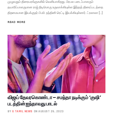
முழுவதும் திரையரங்குகளில் வெளியாகிறது. பிரபல படைப்பாளரும்
தயாரிப்பாளருமான ராஜ் நிடிமொரு உருவாக்கியுள்ள இந்தத் திரைப்படத்தை
திறமையான இயக்குநர் பி.வி. நந்தினி ரெட்டி இயக்கியுள்ளார். ட்ரலாலா […]
READ MORE
விஜய் தேவரகொண்டா – சமந்தா நடிக்கும் ‘குஷி’
படத்தின் ஐந்தாவது பாடல்
BY
G TAMIL NEWS
ON AUGUST 26, 2023