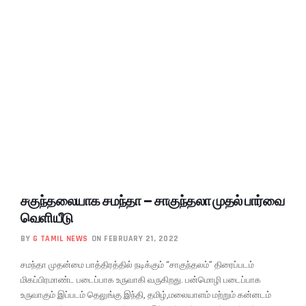
சகுந்தலையாக சமந்தா – சாகுந்தலா முதல் பார்வை
வெளியீடு
BY
G TAMIL NEWS
ON FEBRUARY 21, 2022
சமந்தா முதன்மை பாத்திரத்தில் நடிக்கும் “சாகுந்தலம்” திரைப்படம்
மிகப்பிரமாண்ட படைப்பாக உருவாகி வருகிறது. பன்மொழி படைப்பாக
உருவாகும் இப்படம் தெலுங்கு இந்தி, தமிழ்,மலையாளம் மற்றும் கன்னடம்