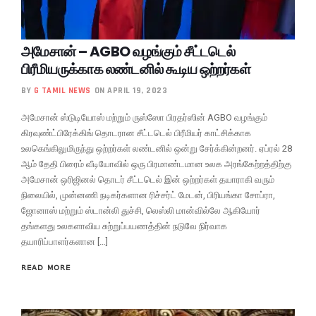
அமேசான் – AGBO வழங்கும் சீட்டடெல்
பிரீமியருக்காக லண்டனில் கூடிய ஒற்றர்கள்
BY
G TAMIL NEWS
ON APRIL 19, 2023
அமேசான் ஸ்டுடியோஸ் மற்றும் ருஸ்ஸோ பிரதர்ஸின் AGBO வழங்கும்
கிரவுண்ட்பிரேக்கிங் தொடரான சீட்டடெல் பிரீமியர் காட்சிக்காக
உலகெங்கிலுமிருந்து ஒற்றர்கள் லண்டனில் ஒன்று சேர்க்கின்றனர். ஏப்ரல் 28
ஆம் தேதி பிரைம் வீடியோவில் ஒரு பிரமாண்டமான உலக அரங்கேற்றத்திற்கு
அமேசான் ஒரிஜினல் தொடர் சீட்டடெல் இன் ஒற்றர்கள் தயாராகி வரும்
நிலையில், முன்னணி நடிகர்களான ரிச்சர்ட் மேடன், பிரியங்கா சோப்ரா,
ஜோனாஸ் மற்றும் ஸ்டான்லி துச்சி, லெஸ்லி மான்வில்லே ஆகியோர்
தங்களது உலகளாவிய சுற்றுப்பயணத்தின் நடுவே நிர்வாக
தயாரிப்பாளர்களான […]
READ MORE