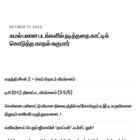
OCTOBER 13, 2020
கமல் பலான படங்களில் நடித்ததை காட்டிக்
கொடுத்த காதல் சுகுமார்
வதந்தி சீசன் 2 – வெப் தொடர் விமர்சனம்
டிசி (DC) திரைப்பட விமர்சனம் (3.5/5)
சென்னை பன்னாட்டு விமான நிலையத்தில் உயிர்காக்கும் ஏ.இ.டி கருவிகளை
நிறுவும் காவேரி மருத்துவமனை..!
வரவேற்பைப் பெறும் ஜீவாவின் ‘தகப்பன்’ ஃபர்ஸ்ட் லுக்!