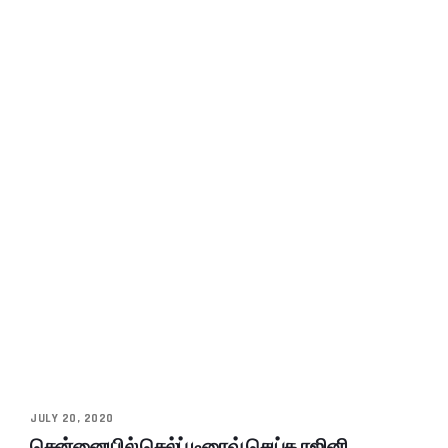
JULY 20, 2020
சென்னையில் செல்ப் டிரைவ் செய்த ரஜினி