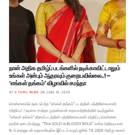
நான் அதிக தமிழ்ப் படங்களில் நடிக்காவிட்டாலும்
உங்கள் அன்பும் ஆதரவும் குறையவில்லை..! –
‘எங்கள் தங்கம்’ விழாவில் சமந்தா
BY
G TAMIL NEWS
ON JUNE 18, 2026
சென்னையில் நடைபெற்ற “எங்கள் தங்கம்” படத்தின் பத்திரிகையாளர்
சந்திப்பு!..! நடிகை சமந்தா முதன்மைக் கதாபாத்திரத்தில் நடித்துள்ள
“எங்கள் தங்கம்” திரைப்படத்தின் பத்திரிகையாளர் சந்திப்பு சென்னை
நகரில் நடைபெற்றது. “This GOLD is BLOODY BOLD” என்ற அதிரடியான
டேக் லைனுடன் உருவாகியுள்ள இப்படம் வரும் ஜூன் 19, 2026 அன்று உலகம்