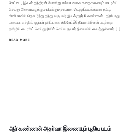
சேட்டை, இவன் தந்திரன் போன்று எல்லா வகை கதைகளையும் டைரக்ட்
செய்து அனைவருக்கும் பிடிக்கும் தரமான வெற்றிப்படங்களை தமிழ்
சினிமாவில் தொடர்ந்து தந்து வருபவர் இயக்குநர் R.கண்ணன். தற்போது,
மலையாளத்தில் சூப்பர் ஹிட்டான #கிரேட்இந்தியன்கிச்சன் படத்தை
தமிழில் டைரக்ட் செய்து ரிலீஸ் செய்ய தயார் நிலையில் வைத்துள்ளார். […]
READ MORE
ஆர் கண்ணன் அதர்வா இணையும் புதிய படம்