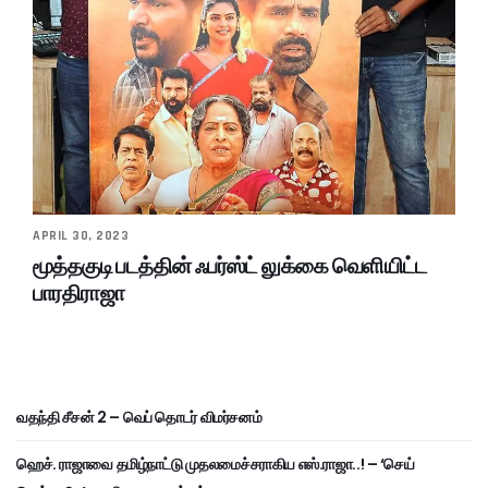
APRIL 30, 2023
மூத்தகுடி படத்தின் ஃபர்ஸ்ட் லுக்கை வெளியிட்ட
பாரதிராஜா
வதந்தி சீசன் 2 – வெப் தொடர் விமர்சனம்
ஹெச். ராஜாவை தமிழ்நாட்டு முதலமைச்சராகிய எஸ்.ராஜா..! – ‘செய்