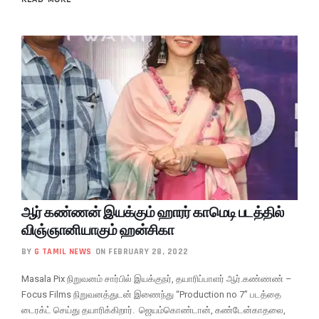
ஆர் கண்ணன் இயக்கும் ஹாரர் காமெடி படத்தில்
விஞ்ஞானியாகும் ஹன்சிகா
BY
G TAMIL NEWS
ON FEBRUARY 28, 2022
Masala Pix நிறுவனம் சார்பில் இயக்குநர், தயாரிப்பாளர் ஆர்.கண்ணண் –
Focus Films நிறுவனத்துடன் இணைந்து “Production no 7” படத்தை
டைரக்ட் செய்து தயாரிக்கிறார். ஜெயம்கொண்டான், கண்டேன்காதலை,