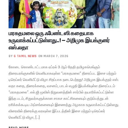
மரகதமலை ஒரு ஃபேண்டஸி கதையாக
உருவாக்கப்பட்டுள்ளது..! – அறிமுக இயக்குனர்
எஸ்.லதா
BY
G TAMIL NEWS
ON MARCH 7, 2026
கோடை கொண்டாட்டமாக ஏப்ரல் 3 ஆம் தேதி தமிழகமெங்கும்
திரையரங்குகளில் வெளியாகவுள்ள “மரகதமலை” திரைப்பட இசை மற்றும்
டிரெய்லர் வெளியீட்டு விழா சிறப்பாக நடைபெற்றது! அறிமுக இயக்குநர் எஸ்.
லதா கதை, திரைக்கதை, வசனம், பாடல் எழுதி இயக்கியுள்ள திரைப்படம்
“மரகதமலை”. எல்.ஜி மூவிஸ் நிறுவனத்தின் சார்பில் தயாரிக்கப்பட்டுள்ள
இந்த படம், சிறுவர்களுக்கான சாகச காட்சிகளையும் குடும்பத்துடன்
ரசிக்கக்கூடிய அம்சங்களையும் இணைத்து அழகாக உருவாக்கப்பட்டுள்ளது.
விரைவில் திரைக்கு வரவுள்ள இப்படத்தின் இசை மற்றும் டிரெய்லர்
வெளியீட்டு விழா, […]
READ MORE