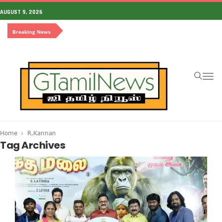
AUGUST 9, 2026
Breaking News
To
na
Home
R.Kannan
Tag Archives