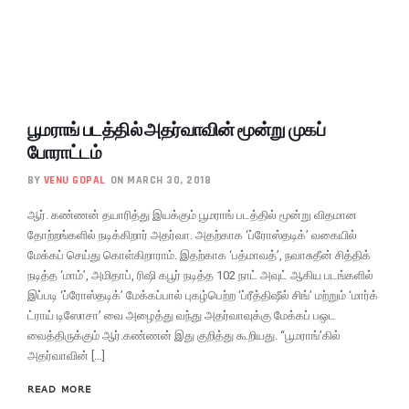
பூமராங் படத்தில் அதர்வாவின் மூன்று முகப்
போராட்டம்
BY
VENU GOPAL
ON MARCH 30, 2018
ஆர். கண்ணன் தயாரித்து இயக்கும் பூமராங் படத்தில் மூன்று விதமான
தோற்றங்களில் நடிக்கிறார் அதர்வா. அதற்காக ‘ப்ரோஸ்தடிக்’ வகையில்
மேக்கப் செய்து கொள்கிறாராம். இதற்காக ‘பத்மாவத்’, நவாசுதீன் சித்திக்
நடித்த ‘மாம்’, அமிதாப், ரிஷி கபூர் நடித்த 102 நாட் அவுட் ஆகிய படங்களில்
இப்படி ‘ப்ரோஸ்தடிக்’ மேக்கப்பால் புகழ்பெற்ற ‘ப்ரீத்திஷீல் சிங்’ மற்றும் ‘மார்க்
ட்ராய் டிஸோசா’ வை அழைத்து வந்து அதர்வாவுக்கு மேக்கப் பஒட
வைத்திருக்கும் ஆர்.கண்ணன் இது குறித்து கூறியது. “பூமராங்’கில்
அதர்வாவின் […]
READ MORE