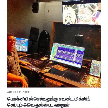
AUGUST 2, 2022
பொன்னியின் செல்வனுக்கு சவுண்ட் மிக்ஸிங்
செய்யும் அவெஞ்சர்ஸ் பட வல்லுநர்