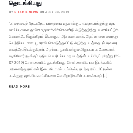
தொடங்கியது
BY
G TAMIL NEWS
ON JULY 30, 2019
‘பாதையைத் தேடாதே… பாதையை உருவாக்கு…’ என்ற வாக்குக்கு ஏற்ப
வாய்ப்புகளை தானே உருவாக்கிக்கொண்டு அடுத்தடுத்து பயணப்பட்டுக்
கொண்டே இருக்கிறார் இயக்குநர் ஆர்.கண்ணன். அதர்வாவை வைத்து
வெற்றிப்படமான ‘பூமராங்’ கொடுத்துவிட்டு அடுத்த படத்தையும் அவரை
வைத்தே இயக்குகிறார். அதர்வா முரளி மற்றும் அனுபமா பரமேஸ்வரன்
ஆகியோர் நடிக்கும் புதிய பெயரிடப்படாத படத்தின் படப்பிடிப்பு நேற்று (29-
07-2019) சென்னையில் துவங்கியது. சென்னையில் பல இடங்களில்
பதினைந்து நாட்கள் இடைவிடாமல் படப்பிடிப்பு நடத்த திட்டமிட்டுள்ள
படக்குழு, முக்கிய காட்சிகளை வெளிநாடுகளில் படமாக்கவும் […]
READ MORE