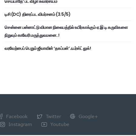
செய்யாதே’ பட விழா சுவாரஸ்யம்
டிசி (DC) திரைப்பட விமர்சனம் (3.5/5)
சென்னை பன்னாட்டு விமான நிலையத்தில் உயிர்காக்கும் ஏ.இ.டி கருவிகளை
நிறுவும் காவேரி மருத்துவமனை..!
வரவேற்பைப் பெறும் ஜீவாவின் ‘தகப்பன்’ ஃபர்ஸ்ட் லுக்!
Facebook
Twitter
Google+
Instagram
Youtube