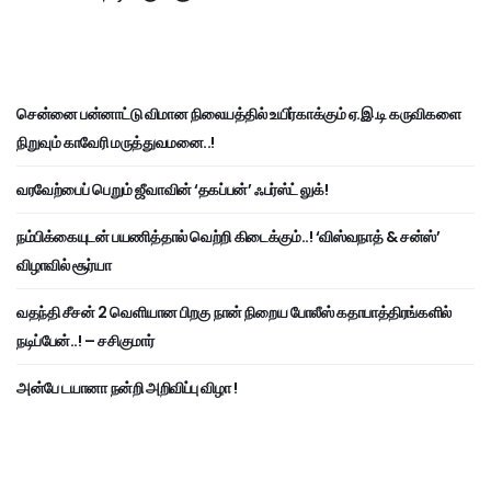
சென்னை பன்னாட்டு விமான நிலையத்தில் உயிர்காக்கும் ஏ.இ.டி கருவிகளை
நிறுவும் காவேரி மருத்துவமனை..!
வரவேற்பைப் பெறும் ஜீவாவின் ‘தகப்பன்’ ஃபர்ஸ்ட் லுக்!
நம்பிக்கையுடன் பயணித்தால் வெற்றி கிடைக்கும்..! ‘விஸ்வநாத் & சன்ஸ்’
விழாவில் சூர்யா
வதந்தி சீசன் 2 வெளியான பிறகு நான் நிறைய போலீஸ் கதாபாத்திரங்களில்
நடிப்பேன்..! – சசிகுமார்
அன்பே டயானா நன்றி அறிவிப்பு விழா !