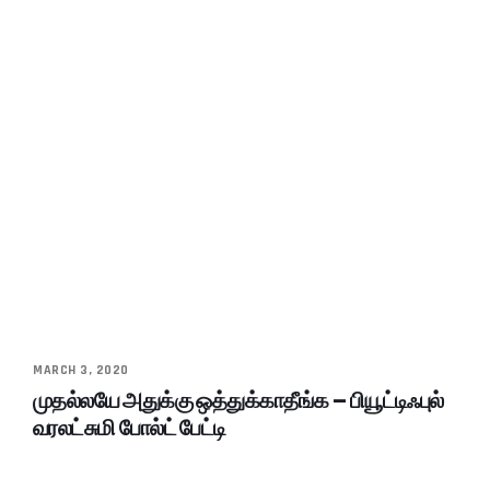
MARCH 3, 2020
முதல்லயே அதுக்கு ஒத்துக்காதீங்க – பியூட்டிஃபுல்
வரலட்சுமி போல்ட் பேட்டி