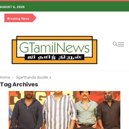
AUGUST 6, 2026
Breaking News
To
na
Home
Jigarthanda double x
Tag Archives