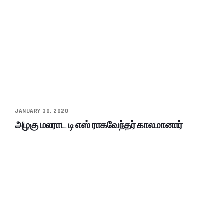
JANUARY 30, 2020
அழகு மலராட டி எஸ் ராகவேந்தர் காலமானார்