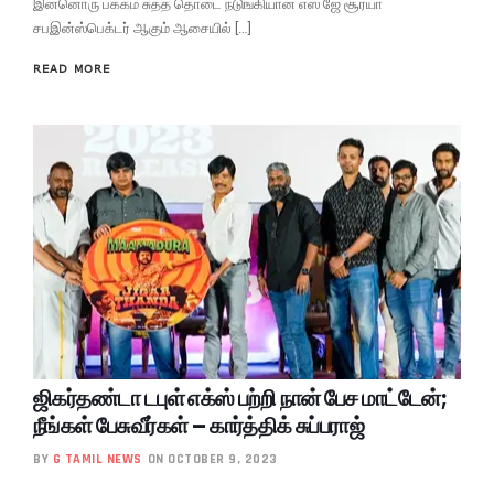
இன்னொரு பக்கம் சுத்த தொடை நடுங்கியான எஸ் ஜே சூர்யா
சபஇன்ஸ்பெக்டர் ஆகும் ஆசையில் […]
READ MORE
ஜிகர்தண்டா டபுள் எக்ஸ் பற்றி நான் பேச மாட்டேன்;
நீங்கள் பேசுவீர்கள் – கார்த்திக் சுப்பராஜ்
BY
G TAMIL NEWS
ON OCTOBER 9, 2023