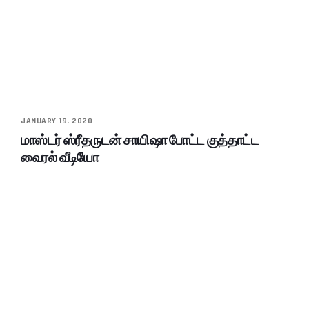
JANUARY 19, 2020
மாஸ்டர் ஸ்ரீதருடன் சாயிஷா போட்ட குத்தாட்ட
வைரல் வீடியோ