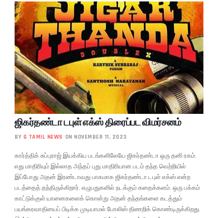
ஜிகர்தண்டா டபுள் எக்ஸ் திரைப்பட விமர்சனம்
BY
G TAMIL NEWS
ON NOVEMBER 11, 2023
கார்த்திக் சுப்புராஜ் இயக்கிய படங்களிலேயே ஜிகர்தண்டா ஒரு தனி ரகம்.
எது மாதிரியும் இல்லாத அந்தப் புது மாதிரியான படம் தந்த வெற்றியில்
இப்போது அதன் இரண்டாவது பாகமாக ஜிகர்தண்டா டபுள் எக்ஸ் என்ற
படத்தைத் தந்திருக்கிறார். எழுபதுகளில் நடக்கும் கதைக்களம். ஒரு பக்கம்
காட்டுக்குள் யானைகளைக் கொன்று அதன் தந்தங்களை கடத்தும்
பயங்கரவாதியைப் பிடிக்க முடியாமல் போலிஸ் திணறிக் கொண்டிருக்கிறது.