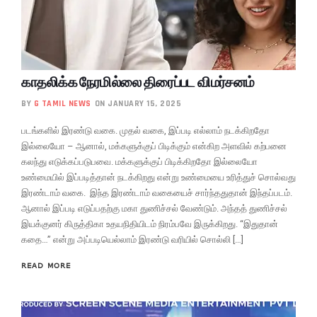
காதலிக்க நேரமில்லை திரைப்பட விமர்சனம்
BY
G TAMIL NEWS
ON JANUARY 15, 2025
படங்களில் இரண்டு வகை. முதல் வகை, இப்படி எல்லாம் நடக்கிறதோ
இல்லையோ – ஆனால், மக்களுக்குப் பிடிக்கும் என்கிற அளவில் கற்பனை
கலந்து எடுக்கப்படுபவை. மக்களுக்குப் பிடிக்கிறதோ இல்லையோ
உண்மையில் இப்படித்தான் நடக்கிறது என்று உண்மையை உரித்துச் சொல்வது
இரண்டாம் வகை. இந்த இரண்டாம் வகையைச் சார்ந்ததுதான் இந்தப்படம்.
ஆனால் இப்படி எடுப்பதற்கு மகா துணிச்சல் வேண்டும். அந்தத் துணிச்சல்
இயக்குனர் கிருத்திகா உதயநிதியிடம் நிரம்பவே இருக்கிறது. “இதுதான்
கதை…” என்று அப்படியெல்லாம் இரண்டு வரியில் சொல்லி […]
READ MORE