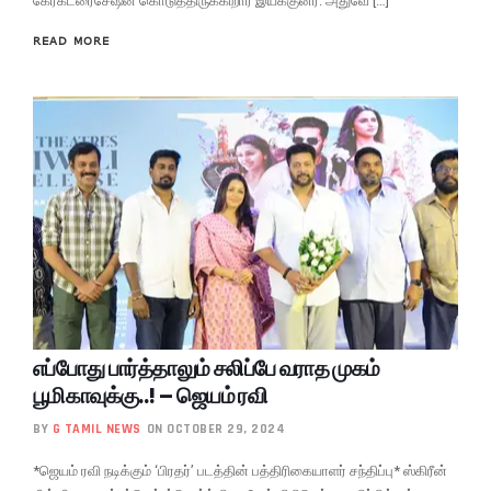
கேரக்டரைசேஷன் கொடுத்திருக்கிறார் இயக்குனர். அதுவே […]
READ MORE
எப்போது பார்த்தாலும் சலிப்பே வராத முகம்
பூமிகாவுக்கு..! – ஜெயம் ரவி
BY
G TAMIL NEWS
ON OCTOBER 29, 2024
*ஜெயம் ரவி நடிக்கும் ‘பிரதர்’ படத்தின் பத்திரிகையாளர் சந்திப்பு* ஸ்கிரீன்