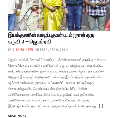
இயக்குனரின் உழைப்புதான் படம் ; நான் ஒரு
கருவி..! – ஜெயம் ரவி
BY
G TAMIL NEWS
ON FEBRUARY 8, 2024
ஜெயம் ரவியின் “சைரன்” திரைப்பட பத்திரிக்கையாளர் சந்திப்பு !!! Home
Movie Makers சார்பில் தயாரிப்பாளர் சுஜாதா விஜய்குமார் தயாரிப்பில்,
தமிழ் திரைத்துறையின் முன்னணி நட்சத்திர நடிகர் ஜெயம் ரவி நடிப்பில்,
அறிமுக இயக்குநர் அந்தோணி பாக்யராஜ் இயக்கத்தில் உருவாகியுள்ள
ஆக்சன் கமர்ஷியல் திரைப்படம் “சைரன்”. பிப்ரவரி 16 ஆம் தேதி
திரையரங்குகளில் வெளியாகவுள்ள நிலையில் இப்படத்தின்
பத்திரிகையாளர் சந்திப்பு, திரைப்படக்குழுவினர் கலந்துகொள்ள
பத்திரிக்கை ஊடக நண்பர்கள் முன்னிலையில் நடைபெற்றது.
இந்நிகழ்வினில்.. தயாரிப்பாளர் சுஜாதா விஜய்குமார் பேசியதாவது… […]
READ MORE