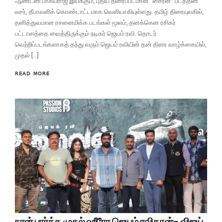
ஆண்டனி பாக்யராஜ் இயக்கும், புதிய திரைப்படமான “சைரன்” படத்தின்
டீசர், தீபாவளிக் கொண்டாட்டமாக வெளியாகியுள்ளது. தமிழ் திரையுலகில்,
தனித்துவமான ரசனைமிக்க படங்கள் மூலம், தனக்கென ரசிகர்
பட்டாளத்தை வைத்திருக்கும் நடிகர் ஜெயம் ரவி. தொடர்
வெற்றிப்படங்களாகத் தந்து வரும் ஜெயம் ரவியின் தன் திரை வாழ்க்கையில்,
முதல் […]
READ MORE
நான் பார்த்த முதல் ஹீரோ ஜெயம் ரவிதான்- விஜய்