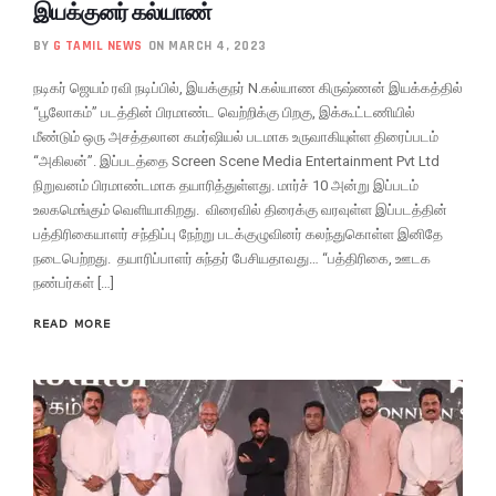
இயக்குனர் கல்யாண்
BY
G TAMIL NEWS
ON MARCH 4, 2023
நடிகர் ஜெயம் ரவி நடிப்பில், இயக்குநர் N.கல்யாண கிருஷ்ணன் இயக்கத்தில்
“பூலோகம்” படத்தின் பிரமாண்ட வெற்றிக்கு பிறகு, இக்கூட்டணியில்
மீண்டும் ஒரு அசத்தலான கமர்ஷியல் படமாக உருவாகியுள்ள திரைப்படம்
“அகிலன்”. இப்படத்தை Screen Scene Media Entertainment Pvt Ltd
நிறுவனம் பிரமாண்டமாக தயாரித்துள்ளது. மார்ச் 10 அன்று இப்படம்
உலகமெங்கும் வெளியாகிறது. விரைவில் திரைக்கு வரவுள்ள இப்படத்தின்
பத்திரிகையாளர் சந்திப்பு நேற்று படக்குழுவினர் கலந்துகொள்ள இனிதே
நடைபெற்றது. தயாரிப்பாளர் சுந்தர் பேசியதாவது… “பத்திரிகை, ஊடக
நண்பர்கள் […]
READ MORE