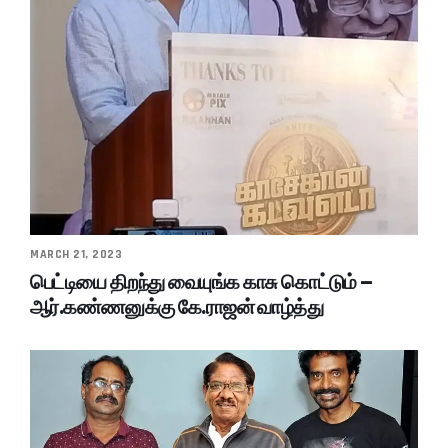
MARCH 21, 2023
பெட்டியை திறந்து வையுங்க காசு கொட்டும் –
ஆர்.கண்ணனுக்கு கே.ராஜன் வாழ்த்து