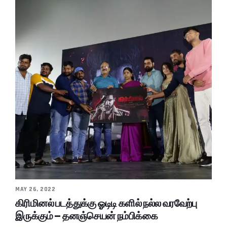
MAY 26, 2022
கிரிமினல் படத்துக்கு ஓடிடி களில் நல்ல வரவேற்பு
இருக்கும் – தனஞ்செயன் நம்பிக்கை