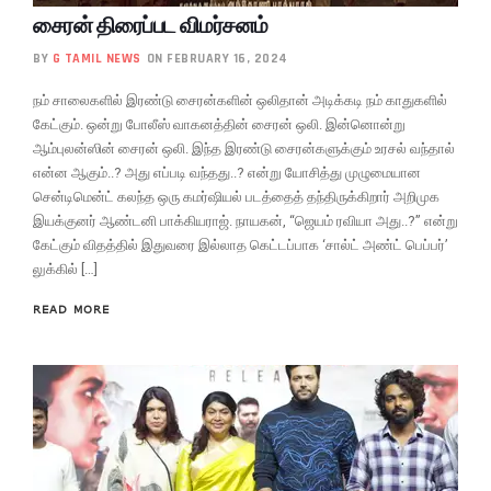
சைரன் திரைப்பட விமர்சனம்
BY
G TAMIL NEWS
ON FEBRUARY 16, 2024
நம் சாலைகளில் இரண்டு சைரன்களின் ஒலிதான் அடிக்கடி நம் காதுகளில்
கேட்கும். ஒன்று போலீஸ் வாகனத்தின் சைரன் ஒலி. இன்னொன்று
ஆம்புலன்ஸின் சைரன் ஒலி. இந்த இரண்டு சைரன்களுக்கும் உரசல் வந்தால்
என்ன ஆகும்..? அது எப்படி வந்தது..? என்று யோசித்து முழுமையான
சென்டிமென்ட் கலந்த ஒரு கமர்ஷியல் படத்தைத் தந்திருக்கிறார் அறிமுக
இயக்குனர் ஆண்டனி பாக்கியராஜ். நாயகன், “ஜெயம் ரவியா அது..?” என்று
கேட்கும் விதத்தில் இதுவரை இல்லாத கெட்டப்பாக ‘சால்ட் அண்ட் பெப்பர்’
லுக்கில் […]
READ MORE