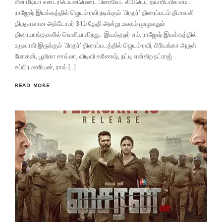
சீன் மீடியா என்டர்டெய்ன்மென்ட் பிரைவேட் லிமிடெட் தயாரிப்பில் எம் .
ராஜேஷ் இயக்கத்தில் ஜெயம் ரவி நடிக்கும் ‘பிரதர்’ திரைப்படம் தீபாவளி
திருநாளான அக்டோபர் 31ம் தேதி அன்று உலகம் முழுவதும்
திரையரங்குகளில் வெளியாகிறது. இயக்குநர் எம். ராஜேஷ் இயக்கத்தில்
உருவாகி இருக்கும் ‘பிரதர்’ திரைப்படத்தில் ஜெயம் ரவி, பிரியங்கா அருள்
மோகன், பூமிகா சாவ்லா, விடிவி கணேஷ், நட்டி என்கிற நட்ராஜ்
சுப்பிரமணியன், ராவ் […]
READ MORE