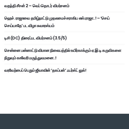
வதந்தி சீசன் 2 – வெப் தொடர் விமர்சனம்
ஹெச். ராஜாவை தமிழ்நாட்டு முதலமைச்சராகிய எஸ்.ராஜா..! – ‘செய்
செய்யாதே’ பட விழா சுவாரஸ்யம்
டிசி (DC) திரைப்பட விமர்சனம் (3.5/5)
சென்னை பன்னாட்டு விமான நிலையத்தில் உயிர்காக்கும் ஏ.இ.டி கருவிகளை
நிறுவும் காவேரி மருத்துவமனை..!
வரவேற்பைப் பெறும் ஜீவாவின் ‘தகப்பன்’ ஃபர்ஸ்ட் லுக்!