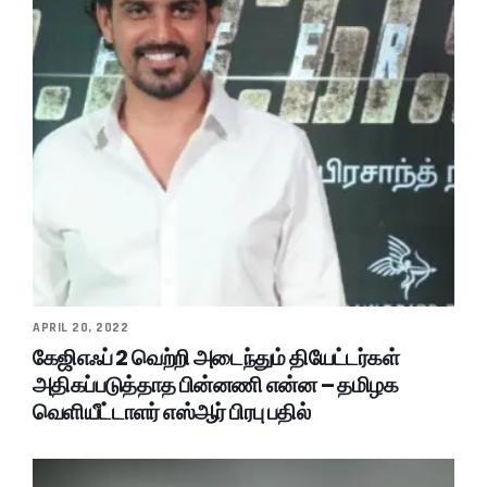
APRIL 20, 2022
கேஜிஎஃப் 2 வெற்றி அடைந்தும் தியேட்டர்கள்
அதிகப்படுத்தாத பின்னணி என்ன – தமிழக
வெளியீட்டாளர் எஸ்ஆர் பிரபு பதில்