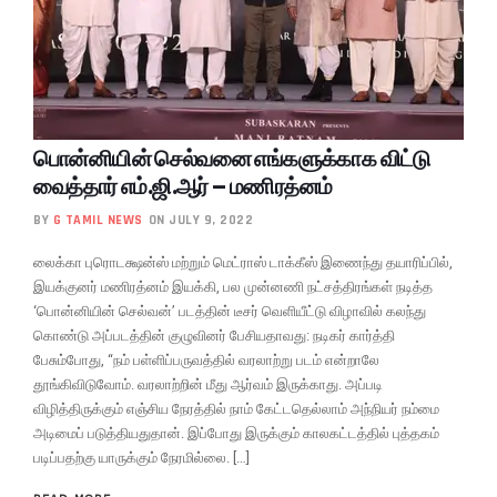
பொன்னியின் செல்வனை எங்களுக்காக விட்டு
வைத்தார் எம்.ஜி.ஆர் – மணிரத்னம்
BY
G TAMIL NEWS
ON JULY 9, 2022
லைக்கா புரொடக்ஷன்ஸ் மற்றும் மெட்ராஸ் டாக்கீஸ் இணைந்து தயாரிப்பில்,
இயக்குனர் மணிரத்னம் இயக்கி, பல முன்னணி நட்சத்திரங்கள் நடித்த
‘பொன்னியின் செல்வன்’ படத்தின் டீசர் வெளியீட்டு விழாவில் கலந்து
கொண்டு அப்படத்தின் குழுவினர் பேசியதாவது: நடிகர் கார்த்தி
பேசும்போது, “நம் பள்ளிப்பருவத்தில் வரலாற்று படம் என்றாலே
தூங்கிவிடுவோம். வரலாற்றின் மீது ஆர்வம் இருக்காது. அப்படி
விழித்திருக்கும் எஞ்சிய நேரத்தில் நாம் கேட்டதெல்லாம் அந்நியர் நம்மை
அடிமைப் படுத்தியதுதான். இப்போது இருக்கும் காலகட்டத்தில் புத்தகம்
படிப்பதற்கு யாருக்கும் நேரமில்லை. […]