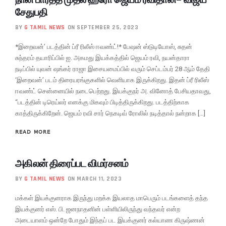
சேதுபதி
BY
G TAMIL NEWS
ON SEPTEMBER 25, 2023
*இறைவன்’ படத்தின் ப்ரீ ரிலீஸ் ஈவண்ட்!* பேஷன் ஸ்டுடியோஸ், சுதன்
சுந்தரம் தயாரிப்பில் ஐ. அகமது இயக்கத்தில் ஜெயம் ரவி, நயன்தாரா
நடிப்பில் யுவன் ஷங்கர் ராஜா இசையமைப்பில் வரும் செப்டம்பர் 28 ஆம் தேதி
‘இறைவன்’ படம் திரையரங்குகளில் வெளியாக இருக்கிறது. இதன் ப்ரீ ரிலீஸ்
ஈவண்ட் சென்னையில் நடைபெற்றது. இயக்குநர் அ. வினோத் பேசியதாவது,
“படத்தின் டிரெய்லர் எனக்கு மிகவும் பிடித்திருக்கிறது. படத்திற்காக
காத்திருக்கிறேன். ஜெயம் ரவி சார் நெகடிவ் ரோலில் நடித்தால் நன்றாக […]
READ MORE
அகிலன் திரைப்பட விமர்சனம்
BY
G TAMIL NEWS
ON MARCH 11, 2023
மக்கள் இயக்குனராக இருந்து மறக்க இயலாத மாபெரும் படங்களைத் தந்த
இயக்குனர் எஸ். பி. ஜனநாதனின் பள்ளியிலிருந்து வந்தவர் என்ற
அடையாளம் ஒன்றே போதும் இந்தப் பட இயக்குனர் கல்யாண கிருஷ்ணன்