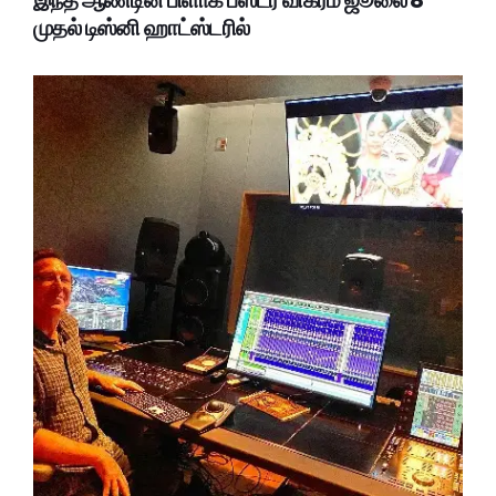
முதல் டிஸ்னி ஹாட்ஸ்டரில்