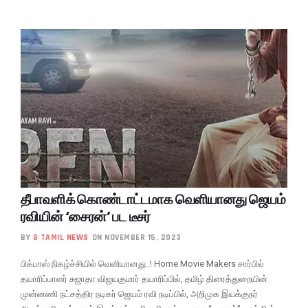
தீபாவளிக் கொண்டாட்டமாக வெளியானது ஜெயம்
ரவியின் ‘சைரன்’ பட டீசர்
BY
G TAMIL NEWS
ON NOVEMBER 15, 2023
பிக்பாஸ் நிகழ்ச்சியில் வெளியானது..! Home Movie Makers சார்பில்
தயாரிப்பாளர் சுஜாதா விஜயகுமார் தயாரிப்பில், தமிழ் திரைத்துறையின்
முன்னணி நட்சத்திர நடிகர் ஜெயம் ரவி நடிப்பில், அறிமுக இயக்குநர்