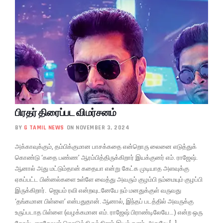
பிரதர் திரைப்பட விமர்சனம்
BY
G TAMIL NEWS
ON NOVEMBER 3, 2024
அக்காவுக்கும், தம்பிக்குமான பாசக்கதை என்றொரு லைனை எடுத்துக்
கொண்டு ‘கதை பண்ண’ ஆரம்பித்திருக்கிறார் இயக்குனர் எம். ராஜேஷ்.
ஆனால் அது மட்டும்தான் கதையா என்று கேட்க முடியாத அளவுக்கு
ஏகப்பட்ட பின்னல்களை உள்ளே வைத்து அவரும் குழம்பி நம்மையும் குழப்பி
இருக்கிறார். ஜெயம் ரவி என்றவுடனேயே நம் மனதுக்குள் வருவது
‘தங்கமான பிள்ளை’ என்பதுதான். ஆனால், இந்தப் படத்தில் அவருக்கு
உருப்படாத பிள்ளை (வழக்கமான எம். ராஜேஷ் பிராண்டிலேயே…) என்ற ஒரு