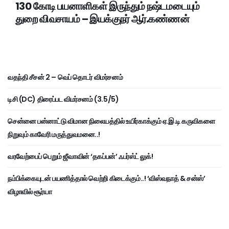
130 கோடி பயனாளிகள் இருந்தும் நஷ்டமடையும்
துறை விவசாயம் – இயக்குநர் ஆர்.கண்ணன்
வதந்தி சீசன் 2 – வெப் தொடர் விமர்சனம்
டிசி (DC) திரைப்பட விமர்சனம் (3.5/5)
சென்னை பன்னாட்டு விமான நிலையத்தில் உயிர்காக்கும் ஏ.இ.டி கருவிகளை
நிறுவும் காவேரி மருத்துவமனை..!
வரவேற்பைப் பெறும் ஜீவாவின் ‘தகப்பன்’ ஃபர்ஸ்ட் லுக்!
நம்பிக்கையுடன் பயணித்தால் வெற்றி கிடைக்கும்..! ‘விஸ்வநாத் & சன்ஸ்’
விழாவில் சூர்யா