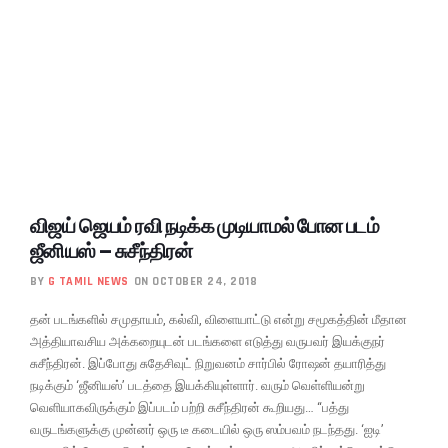
விஜய் ஜெயம் ரவி நடிக்க முடியாமல் போன படம்
ஜீனியஸ் – சுசீந்திரன்
BY
G TAMIL NEWS
ON OCTOBER 24, 2018
தன் படங்களில் சமுதாயம், கல்வி, விளையாட்டு என்று சமூகத்தின் மீதான
அத்தியாவசிய அக்கறையுடன் படங்களை எடுத்து வருபவர் இயக்குநர்
சுசீந்திரன். இப்போது சுதேசிவுட் நிறுவனம் சார்பில் ரோஷன் தயாரித்து
நடிக்கும் ‘ஜீனியஸ்’ படத்தை இயக்கியுள்ளார். வரும் வெள்ளியன்று
வெளியாகவிருக்கும் இப்படம் பற்றி சுசீந்திரன் கூறியது… “பத்து
வருடங்களுக்கு முன்னர் ஒரு டீ கடையில் ஒரு ஸம்பவம் நடந்தது. ‘ஐடி’