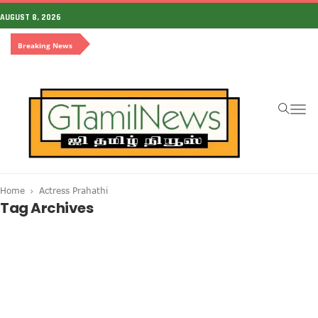
AUGUST 8, 2026
Breaking News
To
na
Home
Actress Prahathi
Tag Archives