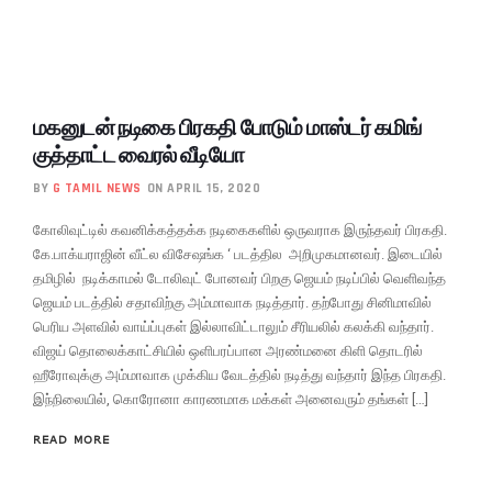
மகனுடன் நடிகை பிரகதி போடும் மாஸ்டர் கமிங்
குத்தாட்ட வைரல் வீடியோ
BY
G TAMIL NEWS
ON APRIL 15, 2020
கோலிவுட்டில் கவனிக்கத்தக்க நடிகைகளில் ஒருவராக இருந்தவர் பிரகதி.
கே.பாக்யராஜின் வீட்ல விசேஷங்க ‘ படத்தில அறிமுகமானவர். இடையில்
தமிழில் நடிக்காமல் டோலிவுட் போனவர் பிறகு ஜெயம் நடிப்பில் வெளிவந்த
ஜெயம் படத்தில் சதாவிற்கு அம்மாவாக நடித்தார். தற்போது சினிமாவில்
பெரிய அளவில் வாய்ப்புகள் இல்லாவிட்டாலும் சீரியலில் கலக்கி வந்தார்.
விஜய் தொலைக்காட்சியில் ஒளிபரப்பான அரண்மனை கிளி தொடரில்
ஹீரோவுக்கு அம்மாவாக முக்கிய வேடத்தில் நடித்து வந்தார் இந்த பிரகதி.
இந்நிலையில், கொரோனா காரணமாக மக்கள் அனைவரும் தங்கள் […]
READ MORE