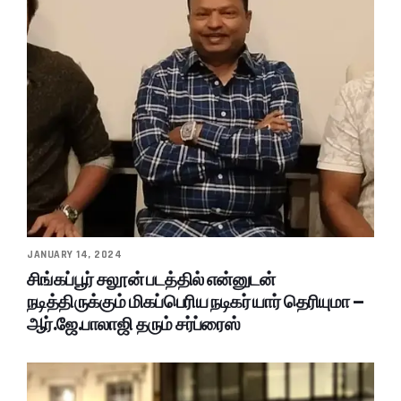
JANUARY 14, 2024
சிங்கப்பூர் சலூன் படத்தில் என்னுடன்
நடித்திருக்கும் மிகப்பெரிய நடிகர் யார் தெரியுமா –
ஆர்.ஜே.பாலாஜி தரும் சர்ப்ரைஸ்