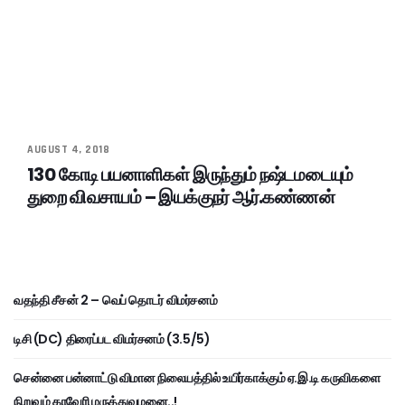
AUGUST 4, 2018
130 கோடி பயனாளிகள் இருந்தும் நஷ்டமடையும்
துறை விவசாயம் – இயக்குநர் ஆர்.கண்ணன்
வதந்தி சீசன் 2 – வெப் தொடர் விமர்சனம்
டிசி (DC) திரைப்பட விமர்சனம் (3.5/5)
சென்னை பன்னாட்டு விமான நிலையத்தில் உயிர்காக்கும் ஏ.இ.டி கருவிகளை
நிறுவும் காவேரி மருத்துவமனை..!