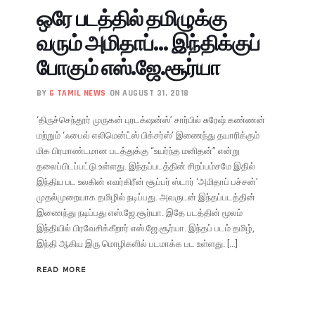
ஒரே படத்தில் தமிழுக்கு
வரும் அமிதாப்… இந்திக்குப்
போகும் எஸ்.ஜே.சூர்யா
BY
G TAMIL NEWS
ON AUGUST 31, 2018
‘திருச்செந்தூர் முருகன் புரடக்‌ஷன்ஸ்’ சார்பில் சுரேஷ் கண்ணன்
மற்றும் ‘ஃபைவ் எலிமென்ட்ஸ் பிக்சர்ஸ்’ இணைந்து தயாரிக்கும்
மிக பிரமாண்டமான படத்துக்கு “உயர்ந்த மனிதன்” என்று
தலைப்பிடப்பட்டு உள்ளது. இந்தப்படத்தின் சிறப்பம்சமே இதில்
இந்திய பட உலகின் எவர்கிரீன் சூப்பர் ஸ்டார் ‘அமிதாப் பச்சன்’
முதல்முறையாக தமிழில் நடிப்பது. அவருடன் இந்தப்படத்தின்
இணைந்து நடிப்பது எஸ்.ஜே.சூர்யா. இதே படத்தின் மூலம்
இந்தியில் பிரவேசிக்கீறார் எஸ்.ஜே.சூர்யா. இந்தப் படம் தமிழ்,
இந்தி ஆகிய இரு மொழிகளில் படமாக்க பட உள்ளது. […]
READ MORE