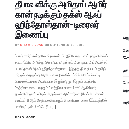
தீபாவளிக்கு அமிதாப் ஆமிர்
கான் நடிக்கும் தக்ஸ் ஆஃப்
ஹிந்தோஸ்தான்-டிரைலர்
இணைப்பு
வதந
BY
G TAMIL NEWS
ON SEPTEMBER 30, 2018
ஹெச
‘யாஷ் ராஜ்’ என்றாலே பிரமாண்டம். இப்போது யாஷ் ராஜ் பிலிம்ஸ்
‘செ
தயாரிப்பில் அடுத்து வெளிவரவிருக்கும் ஆக்‌ஷன், அட்வென்சர்
படம் ‘தக்ஸ் ஆஃப் ஹிந்தோஸ்தான்’ . இந்தத் திரைப்படம் தமிழ்
டிச
மற்றும் தெலுங்கு ஆகிய மொழிகளில் டப்பிங் செய்யப்பட்டு
பிரமாண்டமாக வெளியாக இருக்கிறது. இந்தப் படத்தில்
சென
‘கத்ரீனா கைப்’ மற்றும் ‘பாத்திமா சனா சேக்’ ஆகியோர்
கரு
நடிக்கின்றனர். விஜய் கிருஷ்ணா ஆச்சார்யா இயக்கி உள்ளார்.
நவம்பர் 8 ஆம் தேதி உலகெங்கும் வெளியாக உள்ள இப்படத்தில்
வரவே
பாலிவுட்டின் மிகப்பெரிய […]
READ MORE