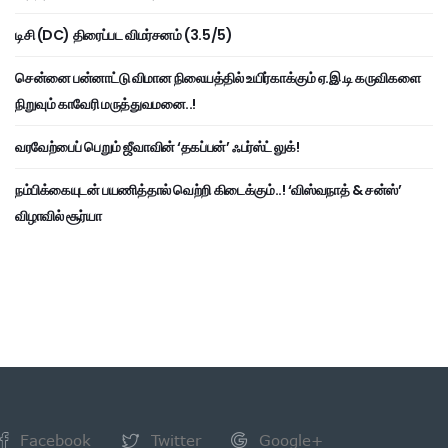
டிசி (DC) திரைப்பட விமர்சனம் (3.5/5)
சென்னை பன்னாட்டு விமான நிலையத்தில் உயிர்காக்கும் ஏ.இ.டி கருவிகளை
நிறுவும் காவேரி மருத்துவமனை..!
வரவேற்பைப் பெறும் ஜீவாவின் ‘தகப்பன்’ ஃபர்ஸ்ட் லுக்!
நம்பிக்கையுடன் பயணித்தால் வெற்றி கிடைக்கும்..! ‘விஸ்வநாத் & சன்ஸ்’
விழாவில் சூர்யா
Facebook
Twitter
Google+