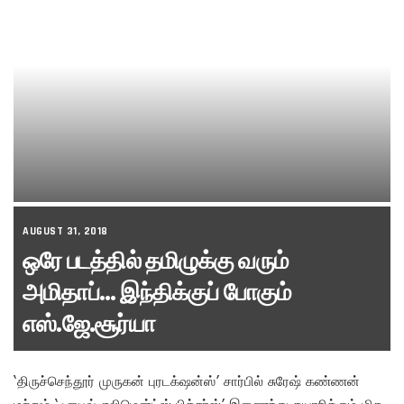
AUGUST 31, 2018
ஒரே படத்தில் தமிழுக்கு வரும்
அமிதாப்… இந்திக்குப் போகும்
எஸ்.ஜே.சூர்யா
‘திருச்செந்தூர் முருகன் புரடக்‌ஷன்ஸ்’ சார்பில் சுரேஷ் கண்ணன்
மற்றும் ‘ஃபைவ் எலிமென்ட்ஸ் பிக்சர்ஸ்’ இணைந்து தயாரிக்கும் மிக