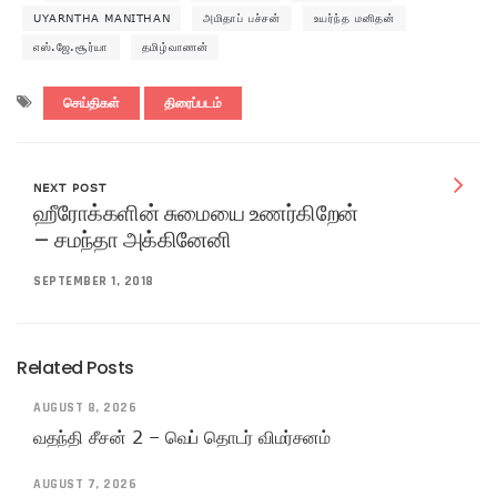
UYARNTHA MANITHAN
அமிதாப் பச்சன்
உயர்ந்த மனிதன்
எஸ்.ஜே.சூர்யா
தமிழ்வாணன்
செய்திகள்
திரைப்படம்
NEXT POST
ஹீரோக்களின் சுமையை உணர்கிறேன்
– சமந்தா அக்கினேனி
SEPTEMBER 1, 2018
Related Posts
AUGUST 8, 2026
வதந்தி சீசன் 2 – வெப் தொடர் விமர்சனம்
AUGUST 7, 2026