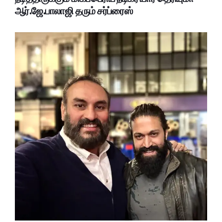
ஆர்.ஜே.பாலாஜி தரும் சர்ப்ரைஸ்