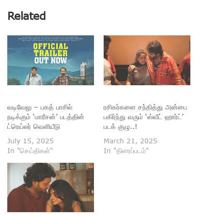
Related
வடிவேலு – பகத் பாசில்
ரசிகர்களை சந்தித்து அன்பை
நடிக்கும் ‘மாரீசன்’ படத்தின்
பகிர்ந்து வரும் ‘ஸ்வீட் ஹார்ட்’
ட்ரெய்லர் வெளியீடு
படக் குழு..!
July 15, 2025
March 21, 2025
In "செய்திகள்"
In "திரைப்படம்"