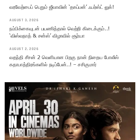
வரவேற்பைப் பெறும் ஜீவாவின் ‘தகப்பன்’ ஃபர்ஸ்ட் லுக்!
AUGUST 3, 2026
நம்பிக்கையுடன் பயணித்தால் வெற்றி கிடைக்கும்..!
‘விஸ்வநாத் & சன்ஸ்’ விழாவில் சூர்யா
AUGUST 2, 2026
வதந்தி சீசன் 2 வெளியான பிறகு நான் நிறைய போலீஸ்
கதாபாத்திரங்களில் நடிப்பேன்..! – சசிகுமார்