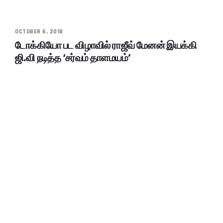
OCTOBER 6, 2018
டோக்கியோ பட விழாவில் ராஜீவ் மேனன் இயக்கி
ஜி.வி நடித்த ‘சர்வம் தாளமயம்’