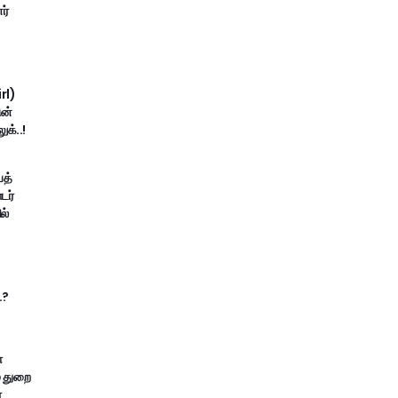
ர்
irl)
ின்
ுக்..!
யத்
டர்
ல்
.?
்
் துறை
்