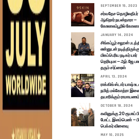
SEPTEMBER 15, 2023
சர்வதேச தொழிலதிபர்
ஆகிறார் நயன்தாரா –
கோலாலம்பூரில் கோலா
JANUARY 14, 2024
சிங்கப்பூர் சலூன் படத்த
என்னுடன் நடித்திருக்கு
மிகப்பெரிய நடிகர் யார்
தெரியுமா – ஆர்.ஜே.பா
தரும் சர்ப்ரைஸ்
APRIL 13, 2024
ராக்கிங் ஸ்டார் யாஷ் உட
நமித் மல்கோத்ரா இண
தயாரிக்கும் ராமாயணம
OCTOBER 18, 2024
கவினுக்கு 20 ரூபாய் 
போட்ட இளம்பெண் – பி
பெக்கர் விளைவு
MAY 10, 2025