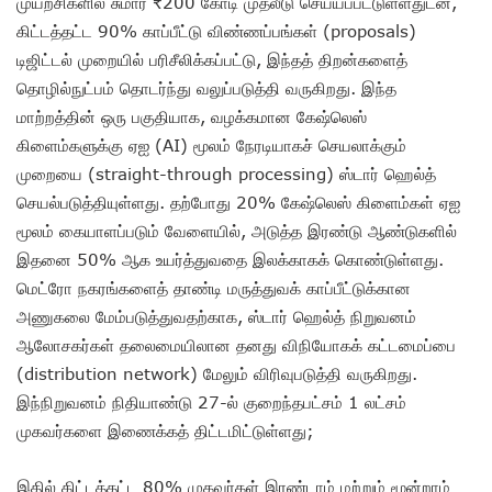
முயற்சிகளில் சுமார் ₹200 கோடி முதலீடு செய்யப்பட்டுள்ளதுடன்,
கிட்டத்தட்ட 90% காப்பீட்டு விண்ணப்பங்கள் (proposals)
டிஜிட்டல் முறையில் பரிசீலிக்கப்பட்டு, இந்தத் திறன்களைத்
தொழில்நுட்பம் தொடர்ந்து வலுப்படுத்தி வருகிறது. இந்த
மாற்றத்தின் ஒரு பகுதியாக, வழக்கமான கேஷ்லெஸ்
கிளைம்களுக்கு ஏஐ (AI) மூலம் நேரடியாகச் செயலாக்கும்
முறையை (straight-through processing) ஸ்டார் ஹெல்த்
செயல்படுத்தியுள்ளது. தற்போது 20% கேஷ்லெஸ் கிளைம்கள் ஏஐ
மூலம் கையாளப்படும் வேளையில், அடுத்த இரண்டு ஆண்டுகளில்
இதனை 50% ஆக உயர்த்துவதை இலக்காகக் கொண்டுள்ளது.
மெட்ரோ நகரங்களைத் தாண்டி மருத்துவக் காப்பீட்டுக்கான
அணுகலை மேம்படுத்துவதற்காக, ஸ்டார் ஹெல்த் நிறுவனம்
ஆலோசகர்கள் தலைமையிலான தனது விநியோகக் கட்டமைப்பை
(distribution network) மேலும் விரிவுபடுத்தி வருகிறது.
இந்நிறுவனம் நிதியாண்டு 27-ல் குறைந்தபட்சம் 1 லட்சம்
முகவர்களை இணைக்கத் திட்டமிட்டுள்ளது;
இதில் கிட்டத்தட்ட 80% முகவர்கள் இரண்டாம் மற்றும் மூன்றாம்