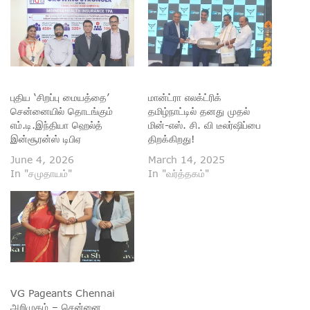
புதிய ‘சிறப்பு மையத்தை’
மான்ட்ரா எலக்ட்ரிக்
சென்னையில் தொடங்கும்
தமிழ்நாட்டில் தனது முதல்
எம்.டி.இந்தியா ஹெல்த்
மின்-எஸ். சி. வி டீலர்ஷிப்பை
இன்சூரன்ஸ் டிபிஏ
திறக்கிறது!
June 4, 2026
March 14, 2025
In "சமுதாயம்"
In "வர்த்தகம்"
VG Pageants Chennai
அறிமுகம் – சென்னை