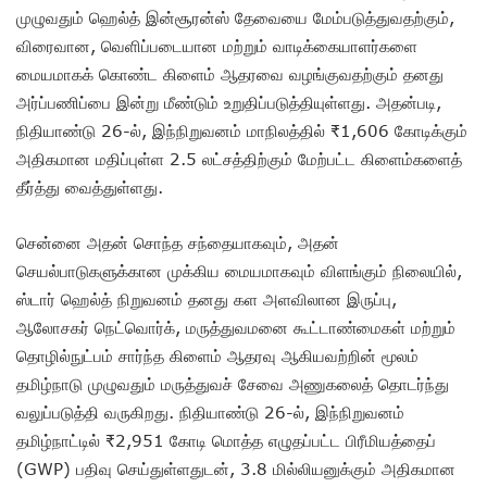
முழுவதும் ஹெல்த் இன்சூரன்ஸ் தேவையை மேம்படுத்துவதற்கும்,
விரைவான, வெளிப்படையான மற்றும் வாடிக்கையாளர்களை
மையமாகக் கொண்ட கிளைம் ஆதரவை வழங்குவதற்கும் தனது
அர்ப்பணிப்பை இன்று மீண்டும் உறுதிப்படுத்தியுள்ளது. அதன்படி,
நிதியாண்டு 26-ல், இந்நிறுவனம் மாநிலத்தில் ₹1,606 கோடிக்கும்
அதிகமான மதிப்புள்ள 2.5 லட்சத்திற்கும் மேற்பட்ட கிளைம்களைத்
தீர்த்து வைத்துள்ளது.
சென்னை அதன் சொந்த சந்தையாகவும், அதன்
செயல்பாடுகளுக்கான முக்கிய மையமாகவும் விளங்கும் நிலையில்,
ஸ்டார் ஹெல்த் நிறுவனம் தனது கள அளவிலான இருப்பு,
ஆலோசகர் நெட்வொர்க், மருத்துவமனை கூட்டாண்மைகள் மற்றும்
தொழில்நுட்பம் சார்ந்த கிளைம் ஆதரவு ஆகியவற்றின் மூலம்
தமிழ்நாடு முழுவதும் மருத்துவச் சேவை அணுகலைத் தொடர்ந்து
வலுப்படுத்தி வருகிறது. நிதியாண்டு 26-ல், இந்நிறுவனம்
தமிழ்நாட்டில் ₹2,951 கோடி மொத்த எழுதப்பட்ட பிரீமியத்தைப்
(GWP) பதிவு செய்துள்ளதுடன், 3.8 மில்லியனுக்கும் அதிகமான