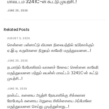
மாவட்டம் 3241C-ன் கூட்டு முயற்சி..!
JUNE 25, 2026
Related Posts
AUGUST 5, 2026
சென்னை பன்னாட்டு விமான நிலையத்தில் உயிர்காக்கும்
ஏ.இ.டி கருவிகளை நிறுவும் காவேரி மருத்துவமனை..!
JUNE 25, 2026
நடமாடும் மேமோகிராம் வாகனச் சேவை: சென்னை காவேரி
மருத்துவமனை மற்றும் லயன்ஸ் மாவட்டம் 3241C-ன் கூட்டு
முயற்சி..!
JUNE 16, 2026
நாள்பட்ட கணைய அழற்சி நோயாளிக்கு சிக்கலான
ரோபோடிக் கணைய அறுவை சிகிச்சையை அப்போலோ
மருத்துவமனை செய்து முடித்துள்ளது..!