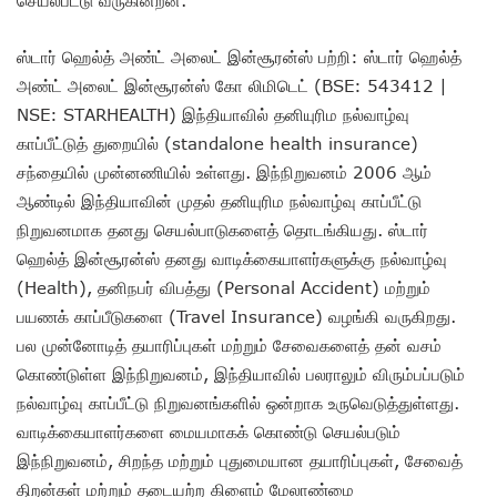
செயல்பட்டு வருகின்றன.
ஸ்டார் ஹெல்த் அண்ட் அலைட் இன்சூரன்ஸ் பற்றி: ஸ்டார் ஹெல்த்
அண்ட் அலைட் இன்சூரன்ஸ் கோ லிமிடெட் (BSE: 543412 |
NSE: STARHEALTH) இந்தியாவில் தனியுரிம நல்வாழ்வு
காப்பீட்டுத் துறையில் (standalone health insurance)
சந்தையில் முன்னணியில் உள்ளது. இந்நிறுவனம் 2006 ஆம்
ஆண்டில் இந்தியாவின் முதல் தனியுரிம நல்வாழ்வு காப்பீட்டு
நிறுவனமாக தனது செயல்பாடுகளைத் தொடங்கியது. ஸ்டார்
ஹெல்த் இன்சூரன்ஸ் தனது வாடிக்கையாளர்களுக்கு நல்வாழ்வு
(Health), தனிநபர் விபத்து (Personal Accident) மற்றும்
பயணக் காப்பீடுகளை (Travel Insurance) வழங்கி வருகிறது.
பல முன்னோடித் தயாரிப்புகள் மற்றும் சேவைகளைத் தன் வசம்
கொண்டுள்ள இந்நிறுவனம், இந்தியாவில் பலராலும் விரும்பப்படும்
நல்வாழ்வு காப்பீட்டு நிறுவனங்களில் ஒன்றாக உருவெடுத்துள்ளது.
வாடிக்கையாளர்களை மையமாகக் கொண்டு செயல்படும்
இந்நிறுவனம், சிறந்த மற்றும் புதுமையான தயாரிப்புகள், சேவைத்
திறன்கள் மற்றும் தடையற்ற கிளைம் மேலாண்மை