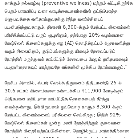
காக்கும் நல்வாழ்வு (preventive wellness) மற்றும் வீட்டிலிருந்தே
பெறும் பராமரிப்பு வரை வாடிக்கையாளர்களின் ஒட்டுமொத்த
அனுபவத்தை எளிதாக்குவதற்கு இந்த வளர்ச்சியைப்
பயன்படுத்துவதாகும். தினசரி 8,300-க்கும் மேற்பட்ட கிளைம்கள்
பரிசீலிக்கப்பட்டு வரும் சூழலிலும், தற்போது 20% வழக்கமான
கேஷ்லெஸ் கிளைம்களுக்கு ஏஐ (AI) தொழில்நுட்பம் ஆதரவளித்து
வரும் நிலையிலும், குடும்பங்களுக்கு மிகவும் தேவைப்படும்
நேரத்தில் மருத்துவக் காப்பீட்டுச் சேவையை மேலும் துரிதமாகவும்
பயனுள்ளதாகவும் மாற்றுவதே எங்களின் முக்கிய நோக்கமாகும்.”
தேசிய அளவில், ஸ்டார் ஹெல்த் நிறுவனம் நிதியாண்டு 26-ல்
30.6 லட்சம் கிளைம்களை உள்ளடக்கிய ₹11,900 கோடிக்கும்
அதிகமான மதிப்புள்ள காப்பீட்டுத் தொகையைத் தீர்த்து
வைத்துள்ளது. இந்நிறுவனம் ஒவ்வொரு நாளும் 8,300-க்கும்
மேற்பட்ட கிளைம்களைப் பரிசீலனை செய்கிறது; இதில் 92%
கேஷ்லெஸ் கிளைம்கள் மூன்று மணி நேரத்திற்கும் குறைவான
நேரத்தில் நிறைவேற்றப்படுகின்றன. தொழில்நுட்ப மாற்றத்திற்கான