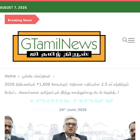
AUGUST 7, 2026
Breaking News
To
na
Home
முக்கிய செய்திகள்
2026 நிதியாண்டில் ₹1,606 கோடிக்கும் அதிமான மதிப்புள்ள 2.5 லட்சத்திற்கும்
மேற்பட்ட கிளைம்களை தமிழ்நாட்டில் தீர்த்து வைத்துள்ளது ஸ்டார் ஹெல்த்..!