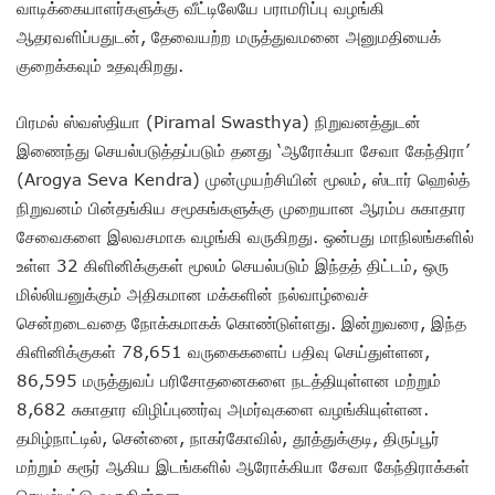
வாடிக்கையாளர்களுக்கு வீட்டிலேயே பராமரிப்பு வழங்கி
ஆதரவளிப்பதுடன், தேவையற்ற மருத்துவமனை அனுமதியைக்
குறைக்கவும் உதவுகிறது.
பிரமல் ஸ்வஸ்தியா (Piramal Swasthya) நிறுவனத்துடன்
இணைந்து செயல்படுத்தப்படும் தனது ‘ஆரோக்யா சேவா கேந்திரா’
(Arogya Seva Kendra) முன்முயற்சியின் மூலம், ஸ்டார் ஹெல்த்
நிறுவனம் பின்தங்கிய சமூகங்களுக்கு முறையான ஆரம்ப சுகாதார
சேவைகளை இலவசமாக வழங்கி வருகிறது. ஒன்பது மாநிலங்களில்
உள்ள 32 கிளினிக்குகள் மூலம் செயல்படும் இந்தத் திட்டம், ஒரு
மில்லியனுக்கும் அதிகமான மக்களின் நல்வாழ்வைச்
சென்றடைவதை நோக்கமாகக் கொண்டுள்ளது. இன்றுவரை, இந்த
கிளினிக்குகள் 78,651 வருகைகளைப் பதிவு செய்துள்ளன,
86,595 மருத்துவப் பரிசோதனைகளை நடத்தியுள்ளன மற்றும்
8,682 சுகாதார விழிப்புணர்வு அமர்வுகளை வழங்கியுள்ளன.
தமிழ்நாட்டில், சென்னை, நாகர்கோவில், தூத்துக்குடி, திருப்பூர்
மற்றும் கரூர் ஆகிய இடங்களில் ஆரோக்கியா சேவா கேந்திராக்கள்