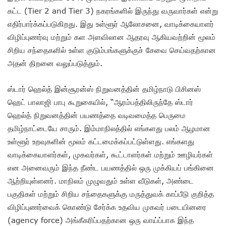
கட்ட (Tier 2 and Tier 3) நகரங்களில் இருந்து வருவார்கள் என்று
எதிர்பார்க்கப்படுகிறது. இது உள்ளூர் ஆலோசனை, வாடிக்கையாளர்
விழிப்புணர்வு மற்றும் கள அளவிலான ஆதரவு ஆகியவற்றின் மூலம்
சிறிய சந்தைகளில் உள்ள குடும்பங்களுக்குச் சேவை செய்வதற்கான
அதன் திறனை வலுப்படுத்தும்.
ஸ்டார் ஹெல்த் இன்சூரன்ஸ் நிறுவனத்தின் தமிழ்நாடு பிசினஸ்
ஹெட் பாலாஜி பாபு கூறுகையில், “ஆரம்பத்திலிருந்தே ஸ்டார்
ஹெல்த் நிறுவனத்தின் பயணத்தை வடிவமைத்த பெருமை
தமிழ்நாட்டையே சாரும். இம்மாநிலத்தில் எங்களது பலம் ஆழமான
உள்ளூர் உறவுகளின் மூலம் கட்டமைக்கப்பட்டுள்ளது. எங்களது
வாடிக்கையாளர்கள், முகவர்கள், கூட்டாளர்கள் மற்றும் ஊழியர்கள்
என அனைவரும் இந்த நீண்ட பயணத்தில் ஒரு முக்கியப் பங்கினை
ஆற்றியுள்ளனர். மாநிலம் முழுவதும் உள்ள வீடுகள், அண்டை
பகுதிகள் மற்றும் சிறிய சந்தைகளுக்கு மருத்துவக் காப்பீடு குறித்த
விழிப்புணர்வைக் கொண்டு சேர்க்க உதவிய முகவர் படையினரை
(agency force) அங்கீகரிப்பதற்கான ஒரு வாய்ப்பாக இந்த