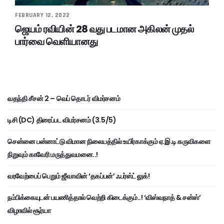
FEBRUARY 12, 2022
ஜெயம் ரவியின் 28 வது படமான அகிலன் முதல்
பார்வை வெளியானது
வதந்தி சீசன் 2 – வெப் தொடர் விமர்சனம்
டிசி (DC) திரைப்பட விமர்சனம் (3.5/5)
சென்னை பன்னாட்டு விமான நிலையத்தில் உயிர்காக்கும் ஏ.இ.டி கருவிகளை
நிறுவும் காவேரி மருத்துவமனை..!
வரவேற்பைப் பெறும் ஜீவாவின் ‘தகப்பன்’ ஃபர்ஸ்ட் லுக்!
நம்பிக்கையுடன் பயணித்தால் வெற்றி கிடைக்கும்..! ‘விஸ்வநாத் & சன்ஸ்’
விழாவில் சூர்யா