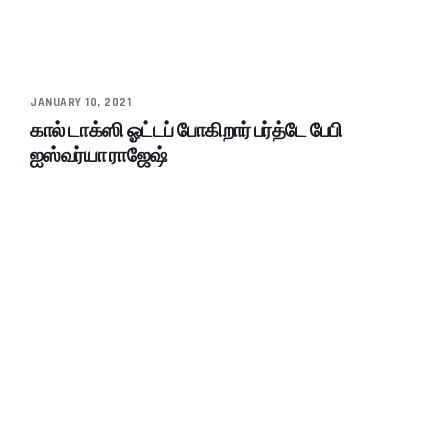
JANUARY 10, 2021
கால் டாக்ஸி ஓட்டப் போகிறார் பர்த்டே பேபி
ஐஸ்வர்யா ராஜேஷ்