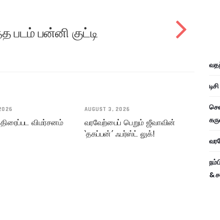
த படம் பன்னி குட்டி
வதந
டிச
சென
2026
AUGUST 3, 2026
கரு
 திரைப்பட விமர்சனம்
வரவேற்பைப் பெறும் ஜீவாவின்
‘தகப்பன்’ ஃபர்ஸ்ட் லுக்!
வரவே
நம்
& ச