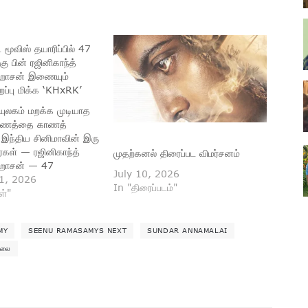
 மூவிஸ் தயாரிப்பில் 47
ு பின் ரஜினிகாந்த்
ல்ஹாசன் இணையும்
ிறப்பு மிக்க ‘KHxRK’
யுலகம் மறக்க முடியாத
ருணத்தை காணத்
 இந்திய சினிமாவின் இரு
்கள் — ரஜினிகாந்த்
முதற்கனல் திரைப்பட விமர்சனம்
ல்ஹாசன் — 47
July 10, 2026
ித்து மீண்டும் ஒரே
1, 2026
In "திரைப்படம்"
ணைகின்றனர்.
ள்"
க “KHxRK” எனப்
ுள்ள இந்த மாபெரும்
MY
SEENU RAMASAMYS NEXT
SUNDAR ANNAMALAI
ரசிகர்களுக்கு ஒருமுறை
க்கும் சிறப்பான திரை
மலை
மையும். 1970களின்
கடைசியாக இணைந்து
 இரு திரை
், தற்போது…