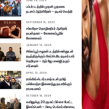
JUNE 26, 2023
பம்பர் படத்தில் முதன் முதலாக
நடனம் ஆடுகிறேன் – நடிகர் வெற்றி
SEPTEMBER 15, 2023
சர்வதேச தொழிலதிபர் ஆகிறார்
நயன்தாரா – கோலாலம்பூரில்
கோலாகலம்
JANUARY 14, 2024
சிங்கப்பூர் சலூன் படத்தில் என்னுடன்
நடித்திருக்கும் மிகப்பெரிய நடிகர் யார்
தெரியுமா – ஆர்.ஜே.பாலாஜி தரும்
சர்ப்ரைஸ்
APRIL 13, 2024
ராக்கிங் ஸ்டார் யாஷ் உடன் நமித்
மல்கோத்ரா இணைந்து தயாரிக்கும்
ராமாயணம்
OCTOBER 18, 2024
கவினுக்கு 20 ரூபாய் பிச்சை போட்ட
இளம்பெண் – பிளடி பெக்கர் விளைவு