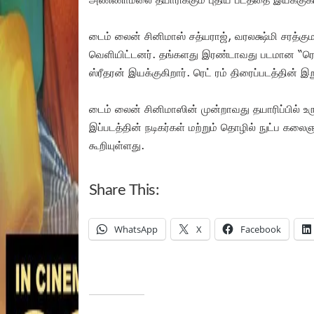
டைம் லைன் சினிமாஸ் சத்யராஜ், வரலக்ஷ்மி சரத்கும
வெளியிட்டனர். தங்களது இரண்டாவது படமான “ரெட் ர
ஸ்ரீதரன் இயக்குகிறார். ரெட் ரம் திரைப்படத்தின
டைம் லைன் சினிமாஸின் முன்றாவது தயாரிப்பில் உர
இப்படத்தின் நடிகர்கள் மற்றும் தொழில் நுட்ப கலைஞர
கூறியுள்ளது.
Share This:
WhatsApp
X
Facebook