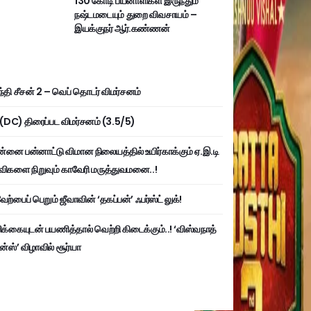
130 கோடி பயனாளிகள் இருந்தும்
நஷ்டமடையும் துறை விவசாயம் –
இயக்குநர் ஆர்.கண்ணன்
்தி சீசன் 2 – வெப் தொடர் விமர்சனம்
ி (DC) திரைப்பட விமர்சனம் (3.5/5)
்னை பன்னாட்டு விமான நிலையத்தில் உயிர்காக்கும் ஏ.இ.டி
விகளை நிறுவும் காவேரி மருத்துவமனை..!
ற்பைப் பெறும் ஜீவாவின் ‘தகப்பன்’ ஃபர்ஸ்ட் லுக்!
பிக்கையுடன் பயணித்தால் வெற்றி கிடைக்கும்..! ‘விஸ்வநாத்
ன்ஸ்’ விழாவில் சூர்யா