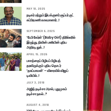
MAY 10, 2025
நடிகர் மற்றும் இயக்குனர் சூப்பர் குட்
சுப்பிரமணி காலமானார்..!
SEPTEMBER 6, 2025
‘பேபி கேர்ள்’ (Baby Girl) திரில்லரில்
இருந்து, நிவின் பாலியின் புதிய
அதிரடி லுக்..!
APRIL 15, 2026
பாசத்தைப் பிழியப் பிழியத்
தரவிருக்கும் புதிய தொடர்
‘தாய்மாமன்’ – விரைவில் விஜய்
டிவியில்..!
JULY 3, 2018
அஜித் நடிச்சா அசல், புதுமுகம்
நடிச்சா நகல்..?
AUGUST 4, 2018