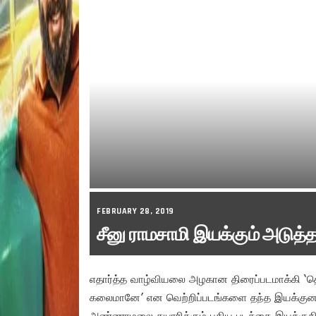
FEBRUARY 28, 2019
சீனு ராமசாமி இயக்கும் அடுத்த
எதார்த்த வாழ்வியலை அழகான திரைப்படமாக்கி ‘தென
கலைமானே’ என வெற்றிப்படங்களை தந்த இயக்குனர் ச
அண்ணாமலை தயாரிக்கும் புதிய படத்தை இயக்குகி