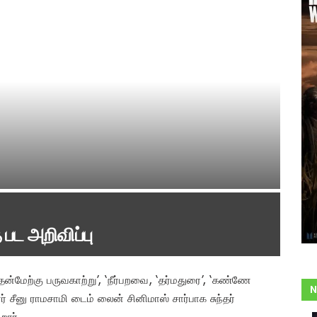
 பட அறிவிப்பு
்மேற்கு பருவகாற்று’, ‘நீர்பறவை, ‘தர்மதுரை’, ‘கண்ணே
N
ீனு ராமசாமி டைம் லைன் சினிமாஸ் சார்பாக சுந்தர்
றார்.