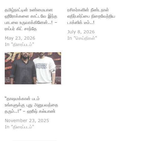
தமிழ்நாட்டின் உண்மையான
ரசிகர்களின் நீண்டநாள்
ஹீரோக்களை காட்டவே இந்த
எதிர்பார்ப்பை நிறைவேற்றிய
பாடலை உருவாக்கினேன்..! –
டாக்ஸிக் டீம்..!
ராப்பர் கிட் சாந்தே
July 8, 2026
May 23, 2026
In "செய்திகள்"
In "திரைப்படம்"
“தாஷமக்கான் படம்
உங்களுக்கு புது அனுபவத்தை
தரும்..!” – ஹரீஷ் கல்யாண்
November 23, 2025
In "திரைப்படம்"