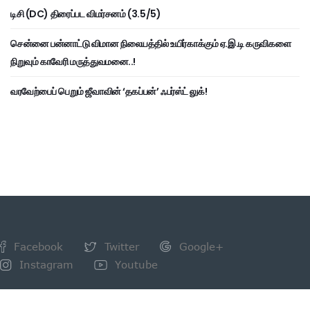
டிசி (DC) திரைப்பட விமர்சனம் (3.5/5)
சென்னை பன்னாட்டு விமான நிலையத்தில் உயிர்காக்கும் ஏ.இ.டி கருவிகளை
நிறுவும் காவேரி மருத்துவமனை..!
வரவேற்பைப் பெறும் ஜீவாவின் ‘தகப்பன்’ ஃபர்ஸ்ட் லுக்!
Facebook
Twitter
Google+
Instagram
Youtube
NEWSLETTER