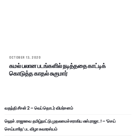
OCTOBER 13, 2020
கமல் பலான படங்களில் நடித்ததை காட்டிக்
கொடுத்த காதல் சுகுமார்
வதந்தி சீசன் 2 – வெப் தொடர் விமர்சனம்
ஹெச். ராஜாவை தமிழ்நாட்டு முதலமைச்சராகிய எஸ்.ராஜா..! – ‘செய்
செய்யாதே’ பட விழா சுவாரஸ்யம்