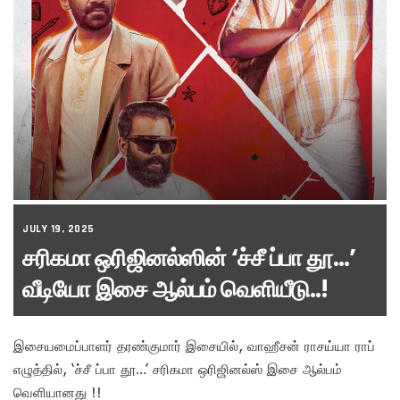
JULY 19, 2025
சரிகமா ஒரிஜினல்ஸின் ‘ச்சீ ப்பா தூ…’
வீடியோ இசை ஆல்பம் வெளியீடு..!
இசையமைப்பாளர் தரண்குமார் இசையில், வாஹீசன் ராசய்யா ராப்
எழுத்தில், ‘ச்சீ ப்பா தூ…’ சரிகமா ஒரிஜினல்ஸ் இசை ஆல்பம்
வெளியானது !!