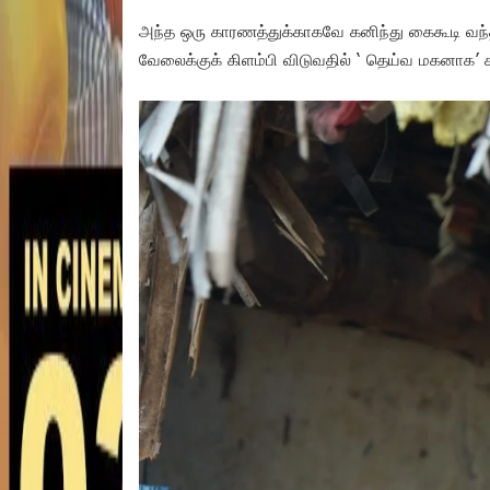
அந்த ஒரு காரணத்துக்காகவே கனிந்து கைகூடி வந்த 
வேலைக்குக் கிளம்பி விடுவதில் ‘ தெய்வ மகனாக’ க