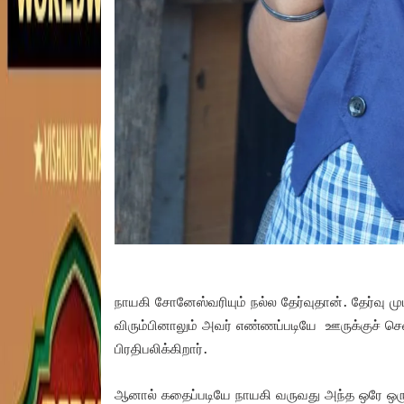
நாயகி சோனேஸ்வரியும் நல்ல தேர்வுதான். தேர்வு ம
விரும்பினாலும் அவர் எண்ணப்படியே ஊருக்குச் சென
பிரதிபலிக்கிறார்.
ஆனால் கதைப்படியே நாயகி வருவது அந்த ஒரே ஒரு