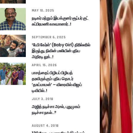
MAY 10, 2025
நடிகர் மற்றும் இயக்குனர் சூப்பர் குட்
சுப்பிரமணி காலமானார்..!
SEPTEMBER 6, 2025
‘பேபி கேர்ள்’ (Baby Girl) திரில்லரில்
இருந்து, நிவின் பாலியின் புதிய
அதிரடி லுக்..!
APRIL 15, 2026
பாசத்தைப் பிழியப் பிழியத்
தரவிருக்கும் புதிய தொடர்
‘தாய்மாமன்’ – விரைவில் விஜய்
டிவியில்..!
JULY 3, 2018
அஜித் நடிச்சா அசல், புதுமுகம்
நடிச்சா நகல்..?
AUGUST 4, 2018