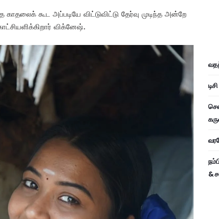
காதலைக் கூட அப்படியே விட்டுவிட்டு தேர்வு முடிந்த அன்றே
ாட்சியளிக்கிறார் விக்னேஷ்.
வதந
டிச
சென
கரு
வரவே
நம்
& ச