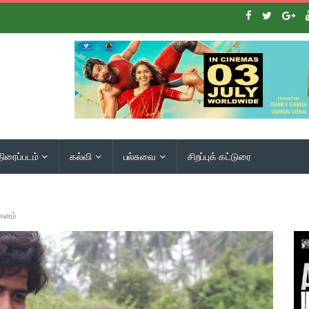
திரைப்படம்
கல்வி
பல்சுவை
சிறப்புக் கட்டுரை
்சனம்