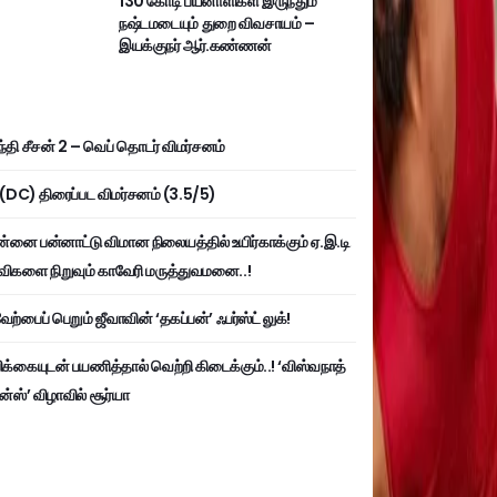
130 கோடி பயனாளிகள் இருந்தும்
நஷ்டமடையும் துறை விவசாயம் –
இயக்குநர் ஆர்.கண்ணன்
்தி சீசன் 2 – வெப் தொடர் விமர்சனம்
ி (DC) திரைப்பட விமர்சனம் (3.5/5)
்னை பன்னாட்டு விமான நிலையத்தில் உயிர்காக்கும் ஏ.இ.டி
விகளை நிறுவும் காவேரி மருத்துவமனை..!
ற்பைப் பெறும் ஜீவாவின் ‘தகப்பன்’ ஃபர்ஸ்ட் லுக்!
பிக்கையுடன் பயணித்தால் வெற்றி கிடைக்கும்..! ‘விஸ்வநாத்
ன்ஸ்’ விழாவில் சூர்யா