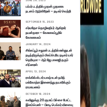
JUNE 26, 2023
பம்பர் படத்தில் முதன் முதலாக
நடனம் ஆடுகிறேன் – நடிகர் வெற்றி
SEPTEMBER 15, 2023
சர்வதேச தொழிலதிபர் ஆகிறார்
நயன்தாரா – கோலாலம்பூரில்
கோலாகலம்
JANUARY 14, 2024
சிங்கப்பூர் சலூன் படத்தில் என்னுடன்
நடித்திருக்கும் மிகப்பெரிய நடிகர் யார்
தெரியுமா – ஆர்.ஜே.பாலாஜி தரும்
சர்ப்ரைஸ்
APRIL 13, 2024
ராக்கிங் ஸ்டார் யாஷ் உடன் நமித்
மல்கோத்ரா இணைந்து தயாரிக்கும்
ராமாயணம்
OCTOBER 18, 2024
கவினுக்கு 20 ரூபாய் பிச்சை போட்ட
இளம்பெண் – பிளடி பெக்கர் விளைவு