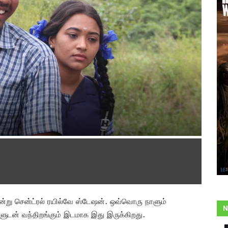
்று சென்ட்ரல் ரயில்வே ஸ்டேஷன். ஒவ்வொரு நாளும்
N
ளுடன் வந்திறங்கும் இடமாக இது இருக்கிறது.