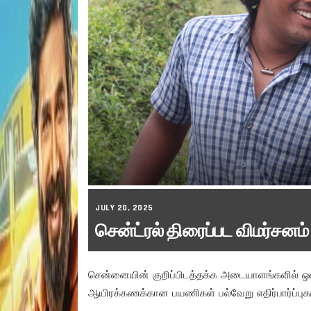
JULY 20, 2025
சென்ட்ரல் திரைப்பட விமர்சனம்
சென்னையின் குறிப்பிடத்தக்க அடையாளங்களில் ஒன
ஆயிரக்கணக்கான பயணிகள் பல்வேறு எதிர்பார்ப்புக