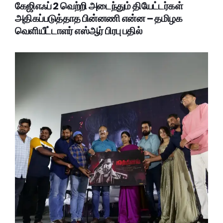
கேஜிஎஃப் 2 வெற்றி அடைந்தும் தியேட்டர்கள்
அதிகப்படுத்தாத பின்னணி என்ன – தமிழக
வெளியீட்டாளர் எஸ்ஆர் பிரபு பதில்