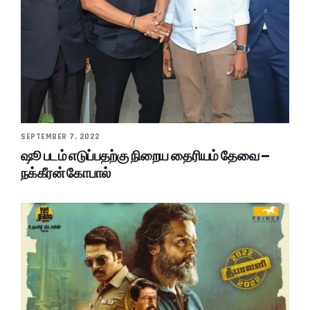
SEPTEMBER 7, 2022
ஷூ படம் எடுப்பதற்கு நிறைய தைரியம் தேவை –
நக்கீரன் கோபால்