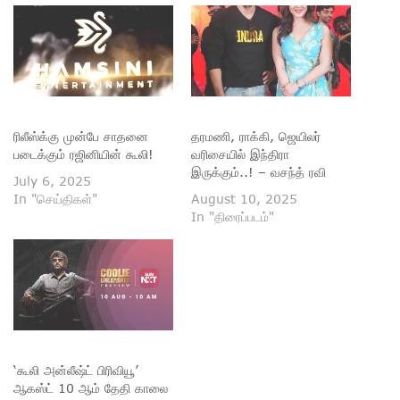
ரிலீஸ்க்கு முன்பே சாதனை
தரமணி, ராக்கி, ஜெயிலர்
படைக்கும் ரஜினியின் கூலி!
வரிசையில் இந்திரா
இருக்கும்..! – வசந்த் ரவி
July 6, 2025
In "செய்திகள்"
August 10, 2025
In "திரைப்படம்"
‘கூலி அன்லீஷ்ட் பிரிவியூ’
ஆகஸ்ட் 10 ஆம் தேதி காலை