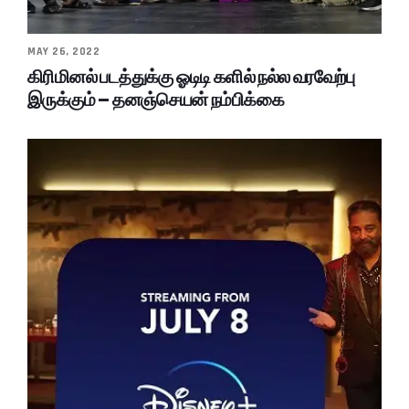
MAY 26, 2022
கிரிமினல் படத்துக்கு ஓடிடி களில் நல்ல வரவேற்பு
இருக்கும் – தனஞ்செயன் நம்பிக்கை