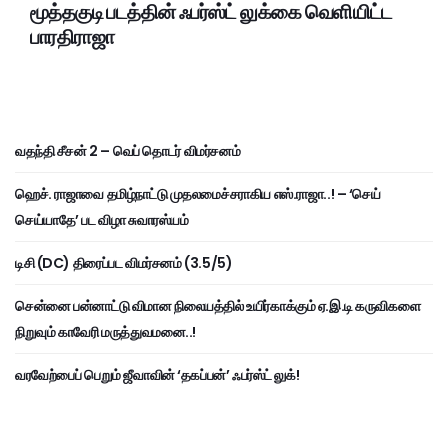
மூத்தகுடி படத்தின் ஃபர்ஸ்ட் லுக்கை வெளியிட்ட
பாரதிராஜா
வதந்தி சீசன் 2 – வெப் தொடர் விமர்சனம்
ஹெச். ராஜாவை தமிழ்நாட்டு முதலமைச்சராகிய எஸ்.ராஜா..! – ‘செய்
செய்யாதே’ பட விழா சுவாரஸ்யம்
டிசி (DC) திரைப்பட விமர்சனம் (3.5/5)
சென்னை பன்னாட்டு விமான நிலையத்தில் உயிர்காக்கும் ஏ.இ.டி கருவிகளை
நிறுவும் காவேரி மருத்துவமனை..!
வரவேற்பைப் பெறும் ஜீவாவின் ‘தகப்பன்’ ஃபர்ஸ்ட் லுக்!