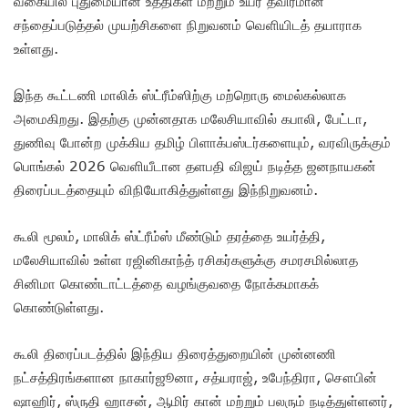
வகையில் புதுமையான உத்திகள் மற்றும் உயர் தீவிரமான
சந்தைப்படுத்தல் முயற்சிகளை நிறுவனம் வெளியிடத் தயாராக
உள்ளது.
இந்த கூட்டணி மாலிக் ஸ்ட்ரீம்ஸிற்கு மற்றொரு மைல்கல்லாக
அமைகிறது. இதற்கு முன்னதாக மலேசியாவில் கபாலி, பேட்டா,
துணிவு போன்ற முக்கிய தமிழ் பிளாக்பஸ்டர்களையும், வரவிருக்கும்
பொங்கல் 2026 வெளியீடான தளபதி விஜய் நடித்த ஜனநாயகன்
திரைப்படத்தையும் விநியோகித்துள்ளது இந்நிறுவனம்.
கூலி மூலம், மாலிக் ஸ்ட்ரீம்ஸ் மீண்டும் தரத்தை உயர்த்தி,
மலேசியாவில் உள்ள ரஜினிகாந்த் ரசிகர்களுக்கு சமரசமில்லாத
சினிமா கொண்டாட்டத்தை வழங்குவதை நோக்கமாகக்
கொண்டுள்ளது.
கூலி திரைப்படத்தில் இந்திய திரைத்துறையின் முன்னணி
நட்சத்திரங்களான நாகார்ஜூனா, சத்யராஜ், உபேந்திரா, சௌபின்
ஷாஹிர், ஸ்ருதி ஹாசன், ஆமிர் கான் மற்றும் பலரும் நடித்துள்ளனர்,