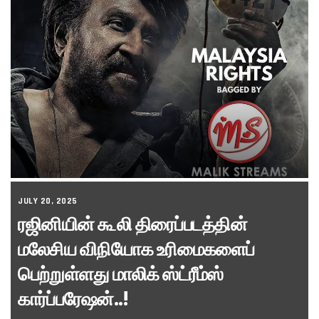
JULY 20, 2025
ரஜினியின் கூலி திரைப்படத்தின்
மலேசிய விநியோக உரிமைகளைப்
பெற்றுள்ளது மாலிக் ஸ்ட்ரீம்ஸ்
கார்ப்பரேஷன்..!