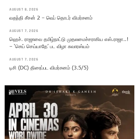
AUGUST 8, 2026
வதந்தி சீசன் 2 – வெப் தொடர் விமர்சனம்
AUGUST 7, 2026
ஹெச். ராஜாவை தமிழ்நாட்டு முதலமைச்சராகிய எஸ்.ராஜா..!
– ‘செய் செய்யாதே’ பட விழா சுவாரஸ்யம்
AUGUST 7, 2026
டிசி (DC) திரைப்பட விமர்சனம் (3.5/5)