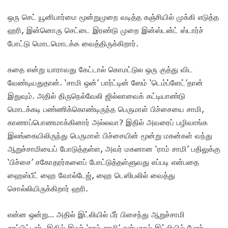
ஒரு செட் யூனிபார்மை மூன்றுமுறை வடித்த கஞ்சியில் முக்கி எடுத்த
ஹரி, இன்னொரு செட்டை இரண்டு முறை இன்ஸ்டன்ட் ஸ்டார்ச்
போட்டு மொடமொடக்க வைத்திருக்கிறார்.
கதை என்று யாராவது கேட்டால் கொமட்டுல ஒரு குத்து விட
வேண்டியதுதான். ‘சாமி ஒன்’ பார்ட்டின் ஸேம் ‘டெம்ப்ளேட்’தான்
இதுவும். அதில் திருநெல்வேலி ஜில்லாவைக் கட்டியாண்டு
மொடக்கடி பண்ணிக்கொண்டிருந்த பெருமாள் பிச்சையை சாமி,
காணாப்பொணமாக்கினார் அல்லவா? இதில் அவரைப் பழிவாங்க
இலங்கையிலிருந்து பெருமாள் பிச்சையின் மூன்று மகன்கள் வந்து
ஆறுச்சாமியைப் போடுத்தள்ள, அவர் மகனான ‘ராம் சாமி’ பதிலுக்கு
‘பிச்சை’ சகோதரர்களைப் போட்டுத்தள்ளுவது எப்படி என்பதை
ஹைஸ்பீட் ஹை வோல்டேஜ், ஹை டெஸிபலில் வைத்து
சொல்லியிருக்கிறார் ஹரி.
என்ன ஒன்று… அதில் இட்லியில் பீர் பிசைந்து ஆறுச்சாமி
சாப்பிட்டார். இதில் இவர் ‘ராம் சாமி’ என்பதால் இட்லியில் மோர்