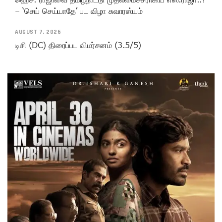
– ‘செய் செய்யாதே’ பட விழா சுவாரஸ்யம்
AUGUST 7, 2026
டிசி (DC) திரைப்பட விமர்சனம் (3.5/5)