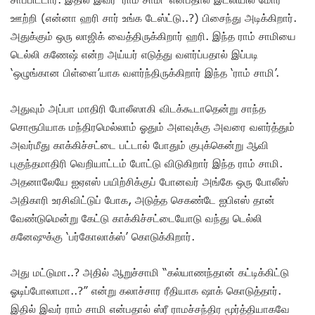
ஊற்றி (என்னா ஹரி சார் உங்க டேஸ்ட்டு..?) பிசைந்து அடிக்கிறார்.
அதுக்கும் ஒரு லாஜிக் வைத்திருக்கிறார் ஹரி. இந்த ராம் சாமியை
டெல்லி கணேஷ் என்ற அய்யர் எடுத்து வளர்ப்பதால் இப்படி
‘ஒழுங்கான பிள்ளை’யாக வளர்ந்திருக்கிறார் இந்த ‘ராம் சாமி’.
அதுவும் அப்பா மாதிரி போலீஸாகி விடக்கூடாதென்று சாந்த
சொரூபியாக மந்திரமெல்லாம் ஓதும் அளவுக்கு அவரை வளர்த்தும்
அவர்மீது காக்கிச்சட்டை பட்டால் போதும் குபுக்கென்று ஆவி
புகுந்தமாதிரி வெறியாட்டம் போட்டு விடுகிறார் இந்த ராம் சாமி.
அதனாலேயே ஐஏஎஸ் பயிற்சிக்குப் போனவர் அங்கே ஒரு போலீஸ்
அதிகாரி உரசிவிட்டுப் போக, அடுத்த செகண்டே ஐபிஎஸ் தான்
வேண்டுமென்று கேட்டு காக்கிச்சட்டையோடு வந்து டெல்லி
கனேஷுக்கு ‘பர்கோலாக்ஸ்’ கொடுக்கிறார்.
அது மட்டுமா..? அதில் ஆறுச்சாமி “கல்யாணந்தான் கட்டிக்கிட்டு
ஓடிப்போலாமா..?” என்று கலாச்சார ரீதியாக ஷாக் கொடுத்தார்.
இதில் இவர் ராம் சாமி என்பதால் ஸ்ரீ ராமச்சந்திர மூர்த்தியாகவே