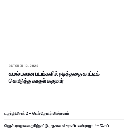
OCTOBER 13, 2020
கமல் பலான படங்களில் நடித்ததை காட்டிக்
கொடுத்த காதல் சுகுமார்
வதந்தி சீசன் 2 – வெப் தொடர் விமர்சனம்
ஹெச். ராஜாவை தமிழ்நாட்டு முதலமைச்சராகிய எஸ்.ராஜா..! – ‘செய்