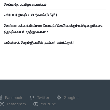
செய்யாதே’ பட விழா சுவாரஸ்யம்
டிசி (DC) திரைப்பட விமர்சனம் (3.5/5)
சென்னை பன்னாட்டு விமான நிலையத்தில் உயிர்காக்கும் ஏ.இ.டி கருவிகளை
நிறுவும் காவேரி மருத்துவமனை..!
வரவேற்பைப் பெறும் ஜீவாவின் ‘தகப்பன்’ ஃபர்ஸ்ட் லுக்!
Facebook
Twitter
Google+
Instagram
Youtube