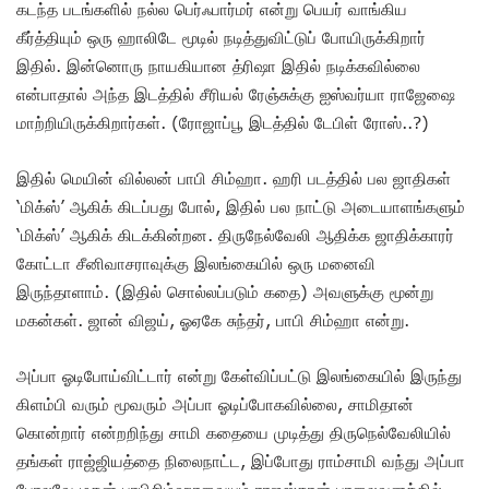
கடந்த படங்களில் நல்ல பெர்ஃபார்மர் என்று பெயர் வாங்கிய
கீர்த்தியும் ஒரு ஹாலிடே மூடில் நடித்துவிட்டுப் போயிருக்கிறார்
இதில். இன்னொரு நாயகியான த்ரிஷா இதில் நடிக்கவில்லை
என்பாதால் அந்த இடத்தில் சீரியல் ரேஞ்சுக்கு ஐஸ்வர்யா ராஜேஷை
மாற்றியிருக்கிறார்கள். (ரோஜாப்பூ இடத்தில் டேபிள் ரோஸ்..?)
இதில் மெயின் வில்லன் பாபி சிம்ஹா. ஹரி படத்தில் பல ஜாதிகள்
‘மிக்ஸ்’ ஆகிக் கிடப்பது போல், இதில் பல நாட்டு அடையாளங்களும்
‘மிக்ஸ்’ ஆகிக் கிடக்கின்றன. திருநேல்வேலி ஆதிக்க ஜாதிக்காரர்
கோட்டா சீனிவாசராவுக்கு இலங்கையில் ஒரு மனைவி
இருந்தாளாம். (இதில் சொல்லப்படும் கதை) அவளுக்கு மூன்று
மகன்கள். ஜான் விஜய், ஓஏகே சுந்தர், பாபி சிம்ஹா என்று.
அப்பா ஓடிபோய்விட்டார் என்று கேள்விப்பட்டு இலங்கையில் இருந்து
கிளம்பி வரும் மூவரும் அப்பா ஓடிப்போகவில்லை, சாமிதான்
கொன்றார் என்றறிந்து சாமி கதையை முடித்து திருநெல்வேலியில்
தங்கள் ராஜ்ஜியத்தை நிலைநாட்ட, இப்போது ராம்சாமி வந்து அப்பா
போலவே மகன் பாபிசிம்ஹாவையும் ராஜஸ்தான் பாலைவனத்தில்