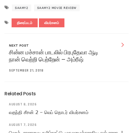
SAAMY2
SAAMY2 MOVIE REVIEW
திரைப்படம்
விமர்சனம்
NEXT POST
சின்ன மச்சான் பாடலில் பிரபுதேவா ஆடி
நான் வெற்றி பெற்றேன் – அம்ரீஷ்
SEPTEMBER 21, 2018
Related Posts
AUGUST 8, 2026
வதந்தி சீசன் 2 – வெப் தொடர் விமர்சனம்
AUGUST 7, 2026
ஹெச். ராஜாவை தமிழ்நாட்டு முதலமைச்சராகிய எஸ்.ராஜா..!