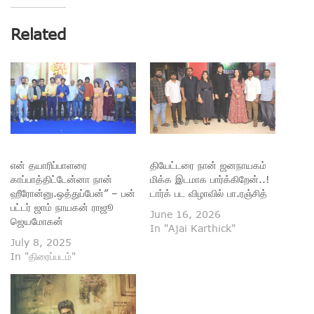
Related
என் தயாரிப்பாளரை
தியேட்டரை நான் ஜனநாயகம்
காப்பாத்திட்டேன்னா நான்
மிக்க இடமாக பார்க்கிறேன்..!
ஹீரோன்னு.ஒத்துப்பேன்” – பன்
டார்க் பட விழாவில் பா.ரஞ்சித்
பட்டர் ஜாம் நாயகன் ராஜூ
June 16, 2026
ஜெயமோகன்
In "Ajai Karthick"
July 8, 2025
In "திரைப்படம்"