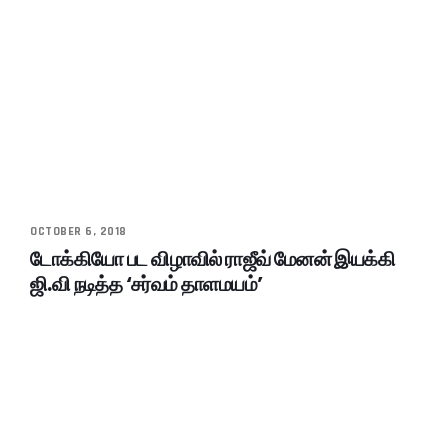
OCTOBER 6, 2018
டோக்கியோ பட விழாவில் ராஜீவ் மேனன் இயக்கி
ஜி.வி நடித்த ‘சர்வம் தாளமயம்’