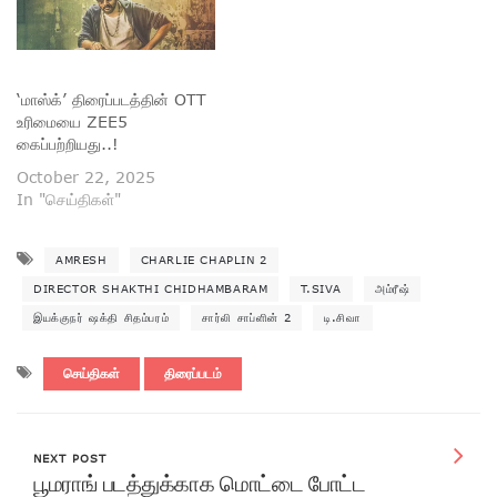
‘மாஸ்க்’ திரைப்படத்தின் OTT
உரிமையை ZEE5
கைப்பற்றியது..!
October 22, 2025
In "செய்திகள்"
AMRESH
CHARLIE CHAPLIN 2
DIRECTOR SHAKTHI CHIDHAMBARAM
T.SIVA
அம்ரீஷ்
இயக்குநர் ஷக்தி சிதம்பரம்
சார்லி சாப்ளின் 2
டி.சிவா
செய்திகள்
திரைப்படம்
NEXT POST
பூமராங் படத்துக்காக மொட்டை போட்ட