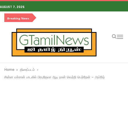
AUGUST 7, 2026
Breaking News
To
na
Home
திரைப்படம்
சின்ன மச்சான் பாடலில் பிரபுதேவா ஆடி நான் வெற்றி பெற்றேன் – அம்ரீஷ்