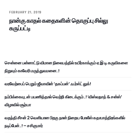
FEBRUARY 21, 2019
நான்கு காதல் கதைகளின் தொகுப்பு சில்லு
கருப்பட்டி
சென்னை பன்னாட்டு விமான நிலையத்தில் உயிர்காக்கும் ஏ.இ.டி கருவிகளை
நிறுவும் காவேரி மருத்துவமனை..!
வரவேற்பைப் பெறும் ஜீவாவின் ‘தகப்பன்’ ஃபர்ஸ்ட் லுக்!
நம்பிக்கையுடன் பயணித்தால் வெற்றி கிடைக்கும்..! ‘விஸ்வநாத் & சன்ஸ்’
விழாவில் சூர்யா
வதந்தி சீசன் 2 வெளியான பிறகு நான் நிறைய போலீஸ் கதாபாத்திரங்களில்
நடிப்பேன்..! – சசிகுமார்