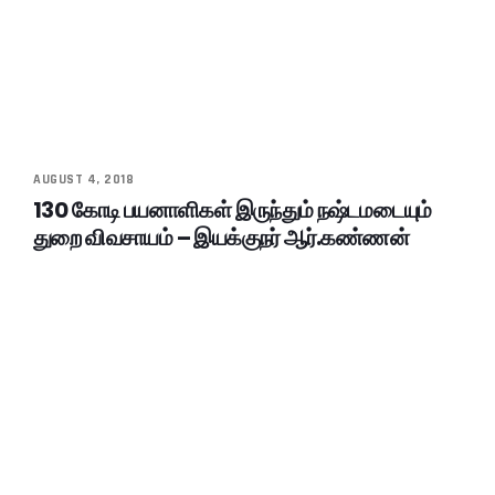
AUGUST 4, 2018
130 கோடி பயனாளிகள் இருந்தும் நஷ்டமடையும்
துறை விவசாயம் – இயக்குநர் ஆர்.கண்ணன்