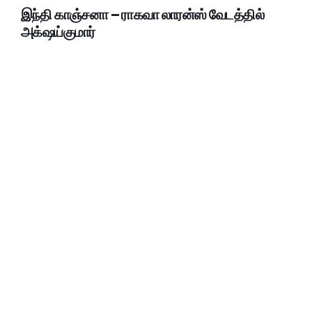
இந்தி காஞ்சனா – ராகவா லாரன்ஸ் வேடத்தில்
அக்‌ஷய்குமார்