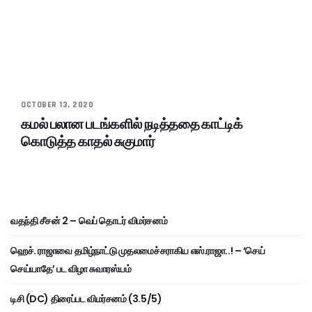
OCTOBER 13, 2020
கமல் பலான படங்களில் நடித்ததை காட்டிக்
கொடுத்த காதல் சுகுமார்
வதந்தி சீசன் 2 – வெப் தொடர் விமர்சனம்
ஹெச். ராஜாவை தமிழ்நாட்டு முதலமைச்சராகிய எஸ்.ராஜா..! – ‘செய்
செய்யாதே’ பட விழா சுவாரஸ்யம்
டிசி (DC) திரைப்பட விமர்சனம் (3.5/5)