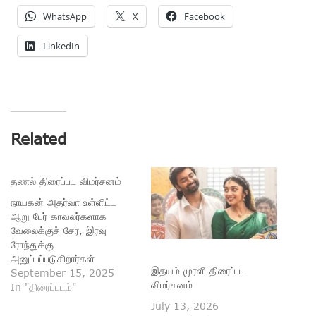
WhatsApp
X
Facebook
LinkedIn
Related
தணல் திரைப்பட விமர்சனம்
நாயகன் அதர்வா உள்ளிட்ட
ஆறு பேர் காவலர்களாக
வேலைக்குச் சேர, இரவு
ரோந்துக்கு
அனுப்பப்படுகிறார்கள்
இதயம் முரளி திரைப்பட
அனைவரும். வழியில்
September 15, 2025
விமர்சனம்
சந்தேகத்துக்கு இடமான
In "திரைப்படம்"
ஒருவரை அவர்கள் விசாரிக்க
July 13, 2026
முயல... தப்பியோடும் அவரைத்