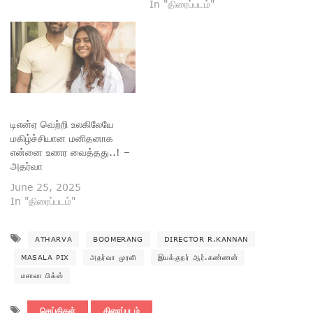
In "திரைப்படம்"
துரத்திச் செல்லும்போது ஒரு
ஆளரவமற்ற குடிசைப் பகுதியில்
சிக்கிக் கொள்கிறார்களா.
அங்கு அஸ்வின் காக்கமனு
தலைமையில் இயக்கும் சதிகார
கும்பலொன்று இருக்க,
அவர்கள் இந்த ஆறு பேரில்
இருவரைக் கொல்ல, மீதி
டிஎன்ஏ வெற்றி உலகிலேயே
நால்வரும் அவர்களிடமிருந்து
மகிழ்ச்சியான மனிதனாக
தப்பிக்க முயற்சிக்கிறார்கள்.
என்னை உணர வைத்தது..! –
அந்த முயற்சியில்…
அதர்வா
June 25, 2025
In "திரைப்படம்"
ATHARVA
BOOMERANG
DIRECTOR R.KANNAN
MASALA PIX
அதர்வா முரளி
இயக்குநர் ஆர்.கண்ணன்
மசாலா பிக்ஸ்
செய்திகள்
திரைப்படம்