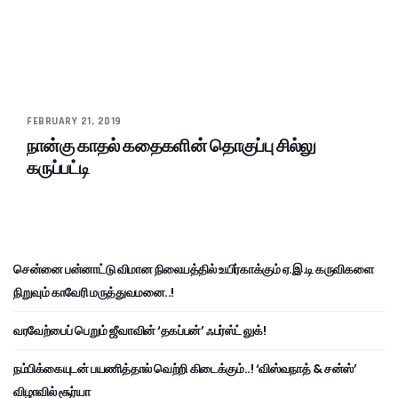
FEBRUARY 21, 2019
நான்கு காதல் கதைகளின் தொகுப்பு சில்லு
கருப்பட்டி
சென்னை பன்னாட்டு விமான நிலையத்தில் உயிர்காக்கும் ஏ.இ.டி கருவிகளை
நிறுவும் காவேரி மருத்துவமனை..!
வரவேற்பைப் பெறும் ஜீவாவின் ‘தகப்பன்’ ஃபர்ஸ்ட் லுக்!
நம்பிக்கையுடன் பயணித்தால் வெற்றி கிடைக்கும்..! ‘விஸ்வநாத் & சன்ஸ்’
விழாவில் சூர்யா