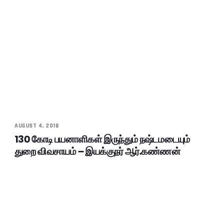
AUGUST 4, 2018
130 கோடி பயனாளிகள் இருந்தும் நஷ்டமடையும்
துறை விவசாயம் – இயக்குநர் ஆர்.கண்ணன்