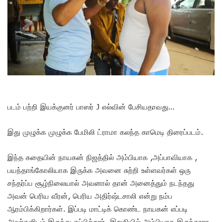
படம் பற்றி இயக்குனர் பாஸர் J எல்வின் பேசியதாவது…
இது முழுக்க முழுக்க பேமிலி ட்ராமா கலந்த காமெடி திரைப்படம்.
இந்த கதையின் நாயகன் நிஜத்தில் அம்பியாக ,அப்பாவியாக ,
பயந்தாங்கோலியாக இருக்க அவனை சுற்றி உள்ளவர்கள் ஒரு
சந்தர்ப்ப சூழ்நிலையால் அவனால் தான் அனைத்தும் நடந்தது
அவன் பெரிய வீரன், பெரிய அதிர்ஷ்டசாலி என்று நம்ப
ஆரம்பிக்கிறார்கள். இப்படி மாட்டிக் கொண்ட நாயகன் எப்படி
அவர்களிடம் இருந்து தப்பித்தார், இறுதியில் அம்பியாக இருந்தாரா