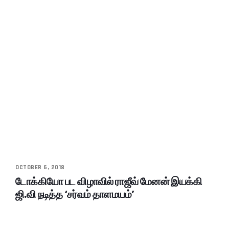
OCTOBER 6, 2018
டோக்கியோ பட விழாவில் ராஜீவ் மேனன் இயக்கி
ஜி.வி நடித்த ‘சர்வம் தாளமயம்’