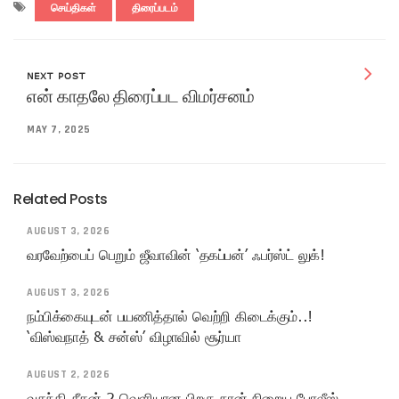
செய்திகள்
திரைப்படம்
NEXT POST
என் காதலே திரைப்பட விமர்சனம்
MAY 7, 2025
Related Posts
AUGUST 3, 2026
வரவேற்பைப் பெறும் ஜீவாவின் ‘தகப்பன்’ ஃபர்ஸ்ட் லுக்!
AUGUST 3, 2026
நம்பிக்கையுடன் பயணித்தால் வெற்றி கிடைக்கும்..!
‘விஸ்வநாத் & சன்ஸ்’ விழாவில் சூர்யா
AUGUST 2, 2026
வதந்தி சீசன் 2 வெளியான பிறகு நான் நிறைய போலீஸ்