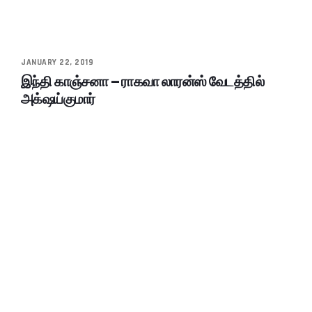
JANUARY 22, 2019
இந்தி காஞ்சனா – ராகவா லாரன்ஸ் வேடத்தில்
அக்‌ஷய்குமார்