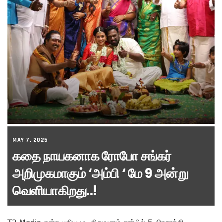
MAY 7, 2025
கதை நாயகனாக ரோபோ சங்கர்
அறிமுகமாகும் ‘அம்பி ‘ மே 9 அன்று
வெளியாகிறது..!
T2 Media என்ற புதிய பட நிறுவனம் சார்பில் F. பிரசாந்தி