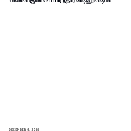
மனைவி ரஜினியைப் பிரிந்தார் விஷ்ணு விஷால்
DECEMBER 6, 2018