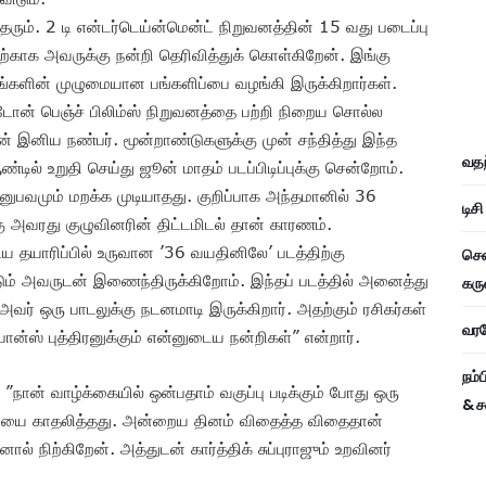
ரும். 2 டி என்டர்டெய்ன்மென்ட் நிறுவனத்தின் 15 வது படைப்பு
ாக அவருக்கு நன்றி தெரிவித்துக் கொள்கிறேன். இங்கு
ங்களின் முழுமையான பங்களிப்பை வழங்கி இருக்கிறார்கள்.
்டோன் பெஞ்ச் பிலிம்ஸ் நிறுவனத்தை பற்றி நிறைய சொல்ல
ன் இனிய நண்பர். மூன்றாண்டுகளுக்கு முன் சந்தித்து இந்த
வதந
ில் உறுதி செய்து ஜூன் மாதம் படப்பிடிப்புக்கு சென்றோம்.
அனுபவமும் மறக்க முடியாதது. குறிப்பாக அந்தமானில் 36
டிச
்கு அவரது குழுவினரின் திட்டமிடல் தான் காரணம்.
யாரிப்பில் உருவான ’36 வயதினிலே’ படத்திற்கு
சென
டும் அவருடன் இணைந்திருக்கிறோம். இந்தப் படத்தில் அனைத்து
கரு
அவர் ஒரு பாடலுக்கு நடனமாடி இருக்கிறார். அதற்கும் ரசிகர்கள்
வரவே
போன்ஸ் புத்திரனுக்கும் என்னுடைய நன்றிகள்” என்றார்.
நம்
 ”நான் வாழ்க்கையில் ஒன்பதாம் வகுப்பு படிக்கும் போது ஒரு
& ச
வியை காதலித்தது. அன்றைய தினம் விதைத்த விதைதான்
ல் நிற்கிறேன். அத்துடன் கார்த்திக் சுப்புராஜும் உறவினர்