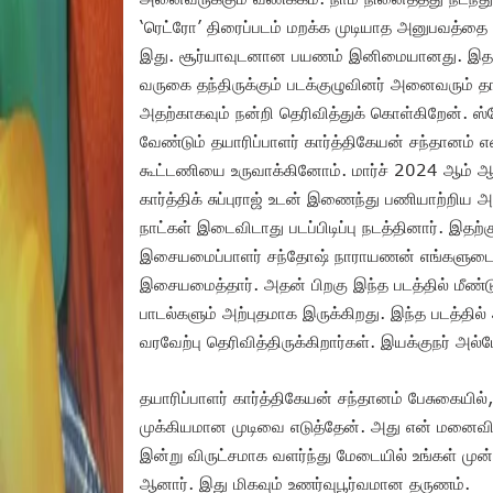
‘ரெட்ரோ’ திரைப்படம் மறக்க முடியாத அனுபவத்தை த
இது. சூர்யாவுடனான பயணம் இனிமையானது. இதற்க
வருகை தந்திருக்கும் படக்குழுவினர் அனைவரும் த
அதற்காகவும் நன்றி தெரிவித்துக் கொள்கிறேன். ஸ
வேண்டும் தயாரிப்பாளர் கார்த்திகேயன் சந்தானம் எ
கூட்டணியை உருவாக்கினோம். மார்ச் 2024 ஆம் ஆண்ட
கார்த்திக் சுப்புராஜ் உடன் இணைந்து பணியாற்றிய 
நாட்கள் இடைவிடாது படப்பிடிப்பு நடத்தினார். இதற
இசையமைப்பாளர் சந்தோஷ் நாராயணன் எங்களுடைய த
இசையமைத்தார். அதன் பிறகு இந்த படத்தில் மீண்
பாடல்களும் அற்புதமாக இருக்கிறது. இந்த படத்தில் 
வரவேற்பு தெரிவித்திருக்கிறார்கள். இயக்குநர் அல்
தயாரிப்பாளர் கார்த்திகேயன் சந்தானம் பேசுகையில்,
முக்கியமான முடிவை எடுத்தேன். அது என் மனை
இன்று விருட்சமாக வளர்ந்து மேடையில் உங்கள் முன்னா
ஆனார். இது மிகவும் உணர்வுபூர்வமான தருணம்.