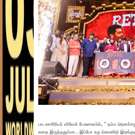
பாடலாசிரியர் விவேக் பேசுகையில், ” நம்ம நெனச்சது 
கதை இருந்ததும்மா.. இப்போ உரு கொண்டு இறங்குத