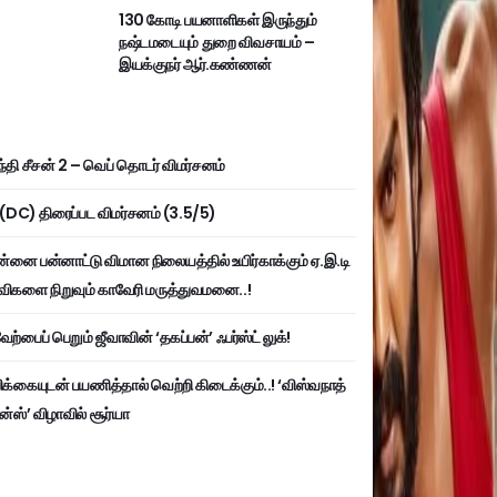
130 கோடி பயனாளிகள் இருந்தும்
நஷ்டமடையும் துறை விவசாயம் –
இயக்குநர் ஆர்.கண்ணன்
்தி சீசன் 2 – வெப் தொடர் விமர்சனம்
ி (DC) திரைப்பட விமர்சனம் (3.5/5)
்னை பன்னாட்டு விமான நிலையத்தில் உயிர்காக்கும் ஏ.இ.டி
விகளை நிறுவும் காவேரி மருத்துவமனை..!
ற்பைப் பெறும் ஜீவாவின் ‘தகப்பன்’ ஃபர்ஸ்ட் லுக்!
பிக்கையுடன் பயணித்தால் வெற்றி கிடைக்கும்..! ‘விஸ்வநாத்
ன்ஸ்’ விழாவில் சூர்யா