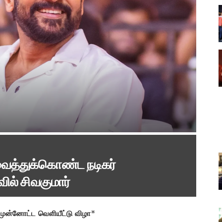
 வைத்துக்கொண்ட நடிகர்
ில் சிவகுமார்
் முன்னோட்ட வெளியீட்டு விழா
*