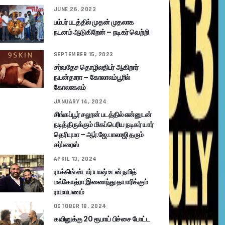
JUNE 26, 2023
பம்பர் படத்தில் முதன் முதலாக
நடனம் ஆடுகிறேன் – நடிகர் வெற்றி
SEPTEMBER 15, 2023
சர்வதேச தொழிலதிபர் ஆகிறார்
நயன்தாரா – கோலாலம்பூரில்
கோலாகலம்
JANUARY 14, 2024
சிங்கப்பூர் சலூன் படத்தில் என்னுடன்
நடித்திருக்கும் மிகப்பெரிய நடிகர் யார்
தெரியுமா – ஆர்.ஜே.பாலாஜி தரும்
சர்ப்ரைஸ்
APRIL 13, 2024
ராக்கிங் ஸ்டார் யாஷ் உடன் நமித்
மல்கோத்ரா இணைந்து தயாரிக்கும்
ராமாயணம்
OCTOBER 18, 2024
கவினுக்கு 20 ரூபாய் பிச்சை போட்ட