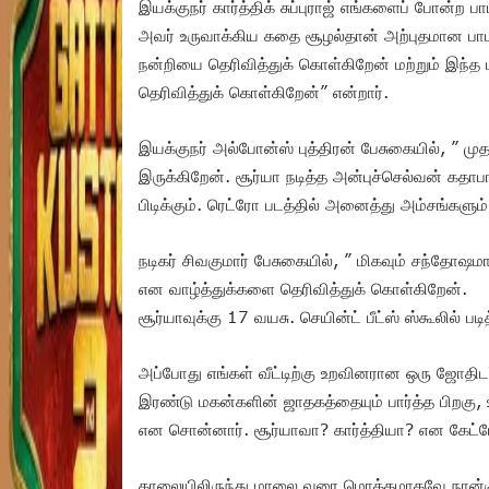
இயக்குநர் கார்த்திக் சுப்புராஜ் எங்களைப் போன்ற 
அவர் உருவாக்கிய கதை சூழல்தான் அற்புதமான பாட
நன்றியை தெரிவித்துக் கொள்கிறேன் மற்றும் இந்த
தெரிவித்துக் கொள்கிறேன்” என்றார்.
இயக்குநர் அல்போன்ஸ் புத்திரன் பேசுகையில், ” ம
இருக்கிறேன். சூர்யா நடித்த அன்புச்செல்வன் கதாபா
பிடிக்கும். ரெட்ரோ படத்தில் அனைத்து அம்சங்களும் 
நடிகர் சிவகுமார் பேசுகையில், ” மிகவும் சந்தோஷம
என வாழ்த்துக்களை தெரிவித்துக் கொள்கிறேன்.
சூர்யாவுக்கு 17 வயசு. செயின்ட் பீட்ஸ் ஸ்கூலில் படி
அப்போது எங்கள் வீட்டிற்கு உறவினரான ஒரு ஜோதிடர
இரண்டு மகன்களின் ஜாதகத்தையும் பார்த்த பிறகு,
என சொன்னார். சூர்யாவா? கார்த்தியா? என கேட்ட
காலையிலிருந்து மாலை வரை மொத்தமாகவே நான்கு