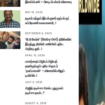
இளம்பெண் – பிளடி பெக்கர் விளைவு
MAY 10, 2025
நடிகர் மற்றும் இயக்குனர் சூப்பர் குட்
சுப்பிரமணி காலமானார்..!
SEPTEMBER 6, 2025
‘பேபி கேர்ள்’ (Baby Girl) திரில்லரில்
இருந்து, நிவின் பாலியின் புதிய
அதிரடி லுக்..!
APRIL 15, 2026
பாசத்தைப் பிழியப் பிழியத்
தரவிருக்கும் புதிய தொடர்
‘தாய்மாமன்’ – விரைவில் விஜய்
டிவியில்..!
JULY 3, 2018
அஜித் நடிச்சா அசல், புதுமுகம்
நடிச்சா நகல்..?
AUGUST 4, 2018