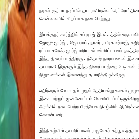
நடிகர் சூர்யா நடிப்பில் தயாராகியுள்ள ‘ரெட்ரோ’ த
சென்னையில் சிறப்பாக நடைபெற்றது.
இயக்குநர் கார்த்திக் சுப்புராஜ் இயக்கத்தில் உருவா
ஜோஜு ஜார்ஜ் , ஜெயராம், நாசர் , பிரகாஷ்ராஜ், சுஜித
ரம்யா சுரேஷ், ஜார்ஜ் மரியான் உள்ளிட்ட பலர் நடித்த
இந்த திரைப்படத்திற்கு சந்தோஷ் நாராயணன் இசைய
தயாராகி இருக்கும் இந்த திரைப்படத்தை 2 டி என்டர
நிறுவனங்கள் இணைந்து தயாரித்திருக்கிறது.
எதிர்வரும் மே மாதம் முதல் தேதியன்று உலகம் முழ
இசை மற்றும் முன்னோட்டம் வெளியிடப்பட்டிருக்கி
அரங்கில் நடைபெற்ற பிரத்யேக நிகழ்வில் ஆயிரக்கண
கொண்டனர்.
இந்நிகழ்வில் தயாரிப்பாளர் ராஜசேகர் கற்பூரசுந்தர
அனைவருக்கும் வணக்கம். நாம் நினைத்தது நடந்துவ