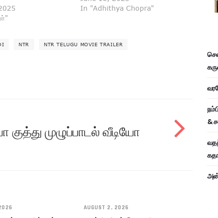
 2025
In "Adhithya Chopra"
ள்"
DI
NTR
NTR TELUGU MOVIE TRAILER
சென
கரு
வரவே
நம்
& ச
யா குத்து முழுப்பாடல் வீடியோ
வதந
கதாப
அன்
2026
AUGUST 2, 2026