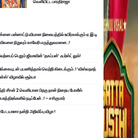
வெளியிட்ட பாரதிராஜா
்னை பன்னாட்டு விமான நிலையத்தில் உயிர்காக்கும் ஏ.இ.டி
விகளை நிறுவும் காவேரி மருத்துவமனை..!
ற்பைப் பெறும் ஜீவாவின் ‘தகப்பன்’ ஃபர்ஸ்ட் லுக்!
பிக்கையுடன் பயணித்தால் வெற்றி கிடைக்கும்..! ‘விஸ்வநாத்
ன்ஸ்’ விழாவில் சூர்யா
்தி சீசன் 2 வெளியான பிறகு நான் நிறைய போலீஸ்
ாத்திரங்களில் நடிப்பேன்..! – சசிகுமார்
பே டயானா நன்றி அறிவிப்பு விழா !