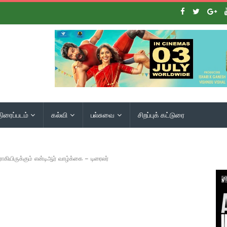
திரைப்படம்
கல்வி
பல்சுவை
சிறப்புக் கட்டுரை
ாகியிருக்கும் என்டிஆர் வாழ்க்கை – டிரைலர்