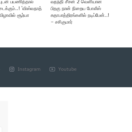
யுடன் பயணித்தால்
வதந்தி சீசன் 2 வெளியான
டைக்கும்..! ‘விஸ்வநாத்
பிறகு நான் நிறைய போலீஸ்
விழாவில் சூர்யா
கதாபாத்திரங்களில் நடிப்பேன்..!
– சசிகுமார்
+
Instagram
Youtube