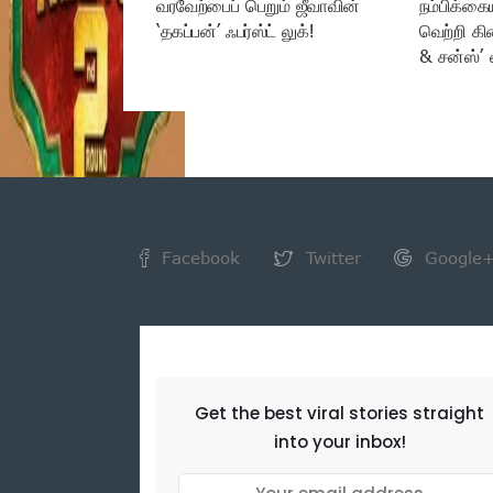
வரவேற்பைப் பெறும் ஜீவாவின்
நம்பிக்கை
‘தகப்பன்’ ஃபர்ஸ்ட் லுக்!
வெற்றி கி
& சன்ஸ்’ 
Facebook
Twitter
Google
NEWSLETTER
Get the best viral stories straight
into your inbox!