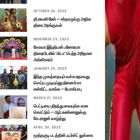
OCTOBER 20, 2022
தீபாவளி ரேஸ் – சர்தாருக்கு அதிக
திரை அரங்குகள்
NOVEMBER 25, 2022
கோவா இந்தியன் பனோரமா
திரையிடலில் ‘கிடா’ பெற்ற அரிதான
அங்கீகாரம்
JANUARY 29, 2023
இந்த முகத்தையும் வச்சு ஏதாவது
செய்ய முடியும்னு நினைச்சா
என்கிட்ட வாங்க – யோகிபாபு
MARCH 21, 2023
பெட்டியை திறந்து வையுங்க காசு
கொட்டும் – ஆர்.கண்ணனுக்கு
கே.ராஜன் வாழ்த்து
APRIL 30, 2023
மூத்தகுடி படத்தின் ஃபர்ஸ்ட் லுக்கை