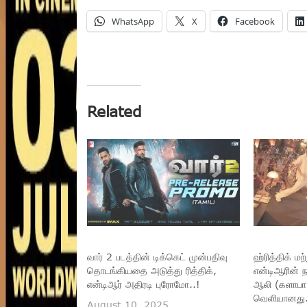
WhatsApp
X
Facebook
Related
வார் 2 படத்தின் டிக்கெட் முன்பதிவு
ஹ்ரித்திக் மற
தொடங்கியதை அடுத்து ரித்திக்,
என்டிஆரின
என்டிஆர் அதிரடி புரோமோ..!
ஆலி (களாபா)
வெளியானது.
August 10, 2025