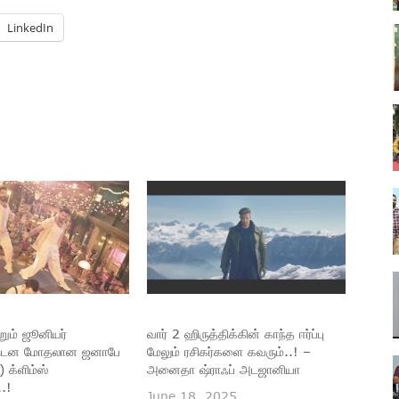
LinkedIn
்றும் ஜூனியர்
வார் 2 ஹிருத்திக்கின் காந்த ஈர்ப்பு
் நடன மோதலான ஜனாபே
மேலும் ரசிகர்களை கவரும்..! –
 க்ளிம்ஸ்
அனைதா ஷ்ராஃப் அடஜானியா
.!
June 18, 2025