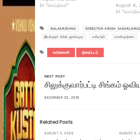
In "செய்திகள்"
August 8,
In "செய்திக
BALAKRISHNA
DIRECTOR KRISH JAGARLAMU
இயக்குநர் க்ரிஷ் ஜகர்லமுடி
என்டிஆர்
பாலகிருஷ்ணா
காணொளி
திரைப்படம்
NEXT POST
சிலுக்குவார்பட்டி சிங்கம் ஓவி
DECEMBER 22, 2018
Related Posts
AUGUST 3, 2026
AUGUST 3, 