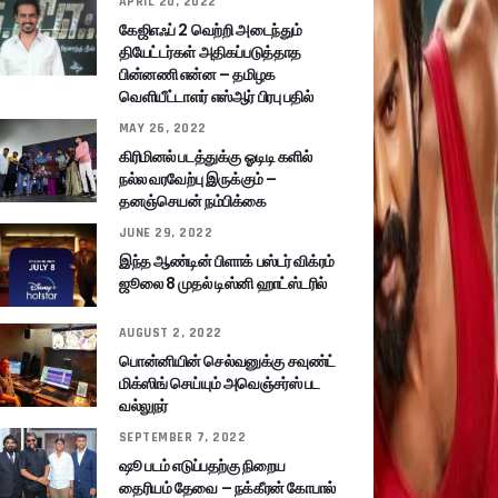
APRIL 20, 2022
கேஜிஎஃப் 2 வெற்றி அடைந்தும்
தியேட்டர்கள் அதிகப்படுத்தாத
பின்னணி என்ன – தமிழக
வெளியீட்டாளர் எஸ்ஆர் பிரபு பதில்
MAY 26, 2022
கிரிமினல் படத்துக்கு ஓடிடி களில்
நல்ல வரவேற்பு இருக்கும் –
தனஞ்செயன் நம்பிக்கை
JUNE 29, 2022
இந்த ஆண்டின் பிளாக் பஸ்டர் விக்ரம்
ஜூலை 8 முதல் டிஸ்னி ஹாட்ஸ்டரில்
AUGUST 2, 2022
பொன்னியின் செல்வனுக்கு சவுண்ட்
மிக்ஸிங் செய்யும் அவெஞ்சர்ஸ் பட
வல்லுநர்
SEPTEMBER 7, 2022
ஷூ படம் எடுப்பதற்கு நிறைய
தைரியம் தேவை – நக்கீரன் கோபால்