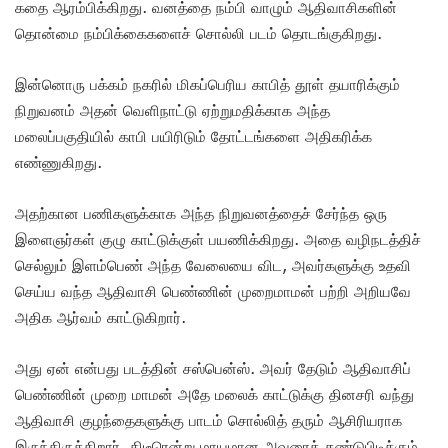
கதை ஆரம்பிக்கிறது. வனத்தை நம்பி வாழும் ஆதிவாசிகளின்
தொன்மை நம்பிக்கைகளைச் சொல்லி படம் தொடங்குகிறது.
இன்னொரு பக்கம் நகரில் மிகப்பெரிய காபித் தூள் தயாரிக்கும்
நிறுவனம் அதன் வெளிநாட்டு ஏற்றுமதிக்காக அந்த
மலைப்பகுதியில் காபி பயிரிடும் தோட்டங்களை அதிகரிக்க
எண்ணுகிறது.
அதற்கான பணிகளுக்காக அந்த நிறுவனத்தைச் சேர்ந்த ஒரு
இளைஞர்கள் குழு காட்டுக்குள் பயணிக்கிறது. அதை வழிநடத்திச்
செல்லும் இளம்பெண் அந்த வேலையை விட, அவர்களுக்கு உதவி
செய்ய வந்த ஆதிவாசி பெண்ணின் முறைமாமன் பற்றி அறியவே
அதிக ஆர்வம் காட்டுகிறார்.
அது ஏன் என்பது படத்தின் சஸ்பென்ஸ். அவர் தேடும் ஆதிவாசிப்
பெண்ணின் முறை மாமன் அதே மலைக் காட்டுக்கு தினசரி வந்து
ஆதிவாசி குழந்தைகளுக்கு பாடம் சொல்லித் தரும் ஆசிரியராக
இருந்திருக்கிறார். திடீரென்று மாயமான அவரைக் கண்டுபிடிக்கும்