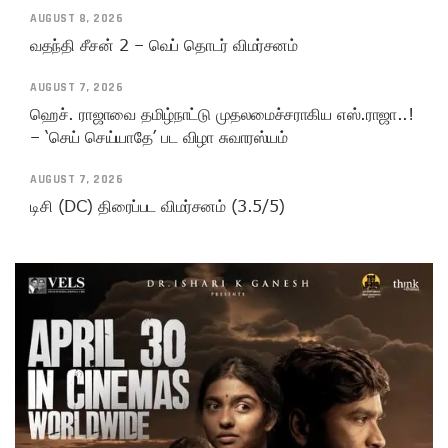
AUGUST 8, 2026
வதந்தி சீசன் 2 – வெப் தொடர் விமர்சனம்
AUGUST 7, 2026
ஹெச். ராஜாவை தமிழ்நாட்டு முதலமைச்சராகிய எஸ்.ராஜா..!
– ‘செய் செய்யாதே’ பட விழா சுவாரஸ்யம்
AUGUST 7, 2026
டிசி (DC) திரைப்பட விமர்சனம் (3.5/5)