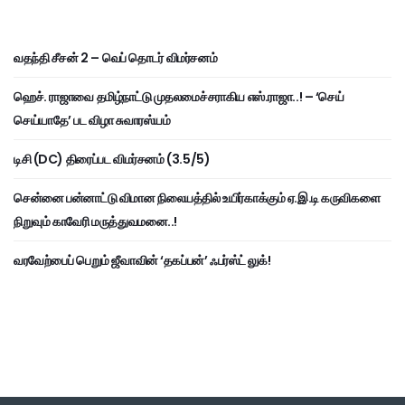
வதந்தி சீசன் 2 – வெப் தொடர் விமர்சனம்
ஹெச். ராஜாவை தமிழ்நாட்டு முதலமைச்சராகிய எஸ்.ராஜா..! – ‘செய்
செய்யாதே’ பட விழா சுவாரஸ்யம்
டிசி (DC) திரைப்பட விமர்சனம் (3.5/5)
சென்னை பன்னாட்டு விமான நிலையத்தில் உயிர்காக்கும் ஏ.இ.டி கருவிகளை
நிறுவும் காவேரி மருத்துவமனை..!
வரவேற்பைப் பெறும் ஜீவாவின் ‘தகப்பன்’ ஃபர்ஸ்ட் லுக்!