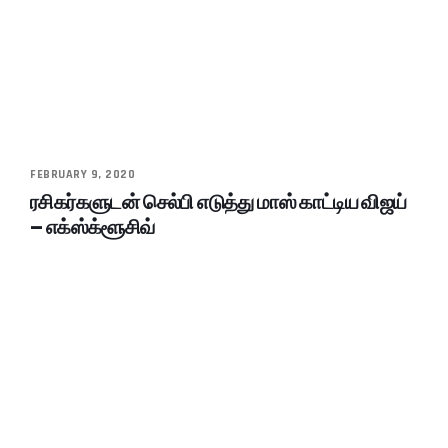
FEBRUARY 9, 2020
ரசிகர்களுடன் செல்பி எடுத்து மாஸ் காட்டிய விஜய்
– எக்ஸ்க்ளூசிவ்