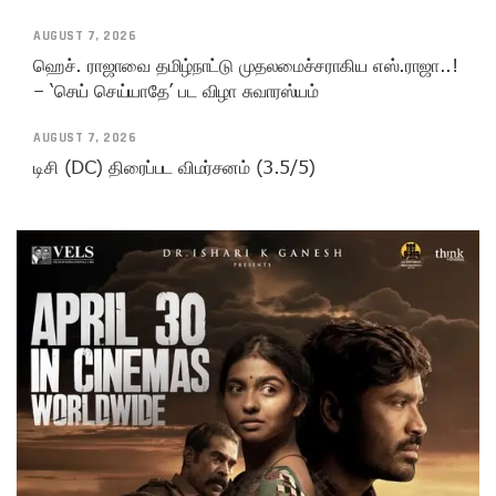
AUGUST 7, 2026
ஹெச். ராஜாவை தமிழ்நாட்டு முதலமைச்சராகிய எஸ்.ராஜா..!
– ‘செய் செய்யாதே’ பட விழா சுவாரஸ்யம்
AUGUST 7, 2026
டிசி (DC) திரைப்பட விமர்சனம் (3.5/5)