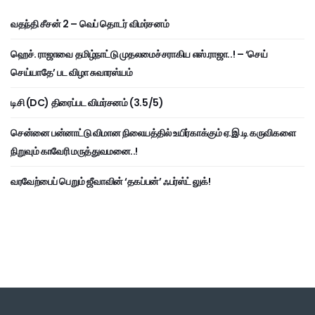
வதந்தி சீசன் 2 – வெப் தொடர் விமர்சனம்
ஹெச். ராஜாவை தமிழ்நாட்டு முதலமைச்சராகிய எஸ்.ராஜா..! – ‘செய்
செய்யாதே’ பட விழா சுவாரஸ்யம்
டிசி (DC) திரைப்பட விமர்சனம் (3.5/5)
சென்னை பன்னாட்டு விமான நிலையத்தில் உயிர்காக்கும் ஏ.இ.டி கருவிகளை
நிறுவும் காவேரி மருத்துவமனை..!
வரவேற்பைப் பெறும் ஜீவாவின் ‘தகப்பன்’ ஃபர்ஸ்ட் லுக்!