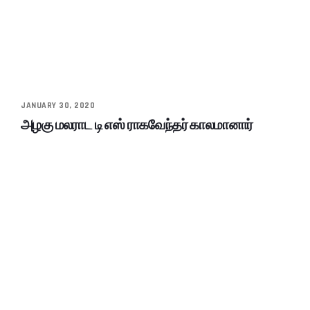
JANUARY 30, 2020
அழகு மலராட டி எஸ் ராகவேந்தர் காலமானார்