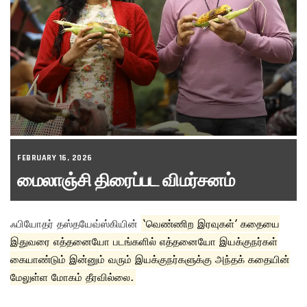
FEBRUARY 16, 2026
மைலாஞ்சி திரைப்பட விமர்சனம்
ஃபியோதர் தஸ்தயேவ்ஸ்கியின்
‘வெண்ணிற இரவுகள்’ கதையை
இதுவரை எத்தனையோ படங்களில் எத்தனையோ இயக்குநர்கள்
கையாண்டும் இன்னும் வரும் இயக்குநர்களுக்கு அந்தக் கதையின்
மேலுள்ள மோகம் தீரவில்லை.