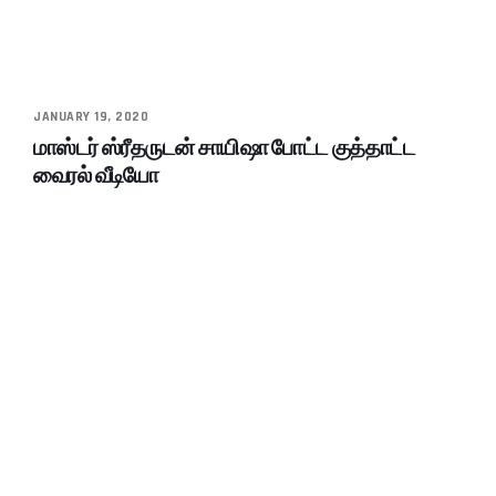
JANUARY 19, 2020
மாஸ்டர் ஸ்ரீதருடன் சாயிஷா போட்ட குத்தாட்ட
வைரல் வீடியோ