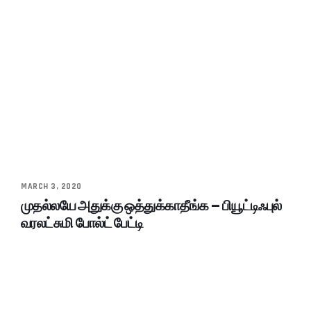
MARCH 3, 2020
முதல்லயே அதுக்கு ஒத்துக்காதீங்க – பியூட்டிஃபுல்
வரலட்சுமி போல்ட் பேட்டி