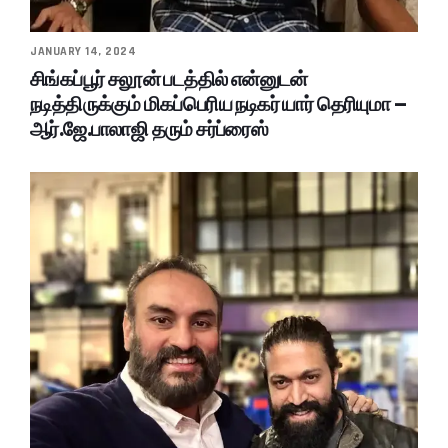
JANUARY 14, 2024
சிங்கப்பூர் சலூன் படத்தில் என்னுடன்
நடித்திருக்கும் மிகப்பெரிய நடிகர் யார் தெரியுமா –
ஆர்.ஜே.பாலாஜி தரும் சர்ப்ரைஸ்