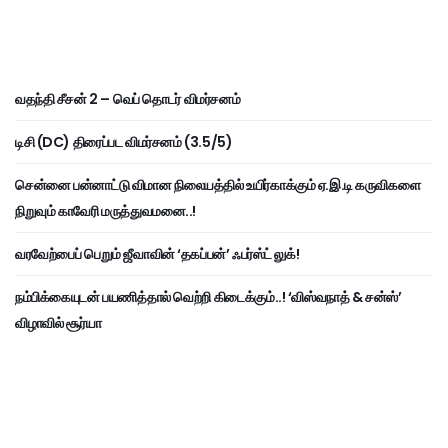
வதந்தி சீசன் 2 – வெப் தொடர் விமர்சனம்
டிசி (DC) திரைப்பட விமர்சனம் (3.5/5)
சென்னை பன்னாட்டு விமான நிலையத்தில் உயிர்காக்கும் ஏ.இ.டி கருவிகளை
நிறுவும் காவேரி மருத்துவமனை..!
வரவேற்பைப் பெறும் ஜீவாவின் ‘தகப்பன்’ ஃபர்ஸ்ட் லுக்!
நம்பிக்கையுடன் பயணித்தால் வெற்றி கிடைக்கும்..! ‘விஸ்வநாத் & சன்ஸ்’
விழாவில் சூர்யா