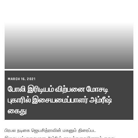
MARCH 16, 2021
போலி இரிடியம் விற்பனை மோசடி
புகாரில் இசையமைப்பாளர் அம்ரீஷ்
கைது
பிரபல நடிகை ஜெயசித்ராவின் மகனும் திரைப்பட
இசையமப்பாளருமான அம்ரிஷ் காவல்துறையினரால் கைது