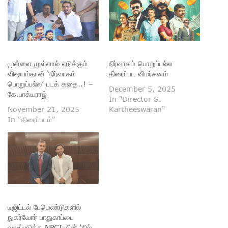
முள்ளை முள்ளால் எடுக்கும்
நிர்வாகம் பொறுப்பல்ல
விஷயம்தான் ‘நிர்வாகம்
திரைப்பட விமர்சனம்
பொறுப்பல்ல’ படக் கதை..! –
December 5, 2025
கே.பாக்யராஜ்
In "Director S.
November 21, 2025
Kartheeswaran"
In "திரைப்படம்"
டிஜிட்டல் பேமெண்டுகளில்
நுகர்வோர் பாதுகாப்பை
வலுப்படுத்த NPCI யின் ‘நில்,