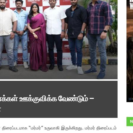
க்கள் ஊக்குவிக்க வேண்டும் –
்
N
 திரைப்படமாக “மர்மர்” உருவாகி இருக்கிறது. மர்மர் திரைப்படம்