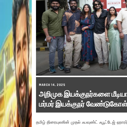
MARCH 14, 2025
அறிமுக இயக்குநர்களை மீடியா
மர்மர் இயக்குநர் வேண்டுகோள
தமிழ் திரையுலகின் முதல் ஃபவுண்ட் ஃபூட்டேஜ் ஹாரர்