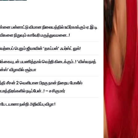
்னை பன்னாட்டு விமான நிலையத்தில் உயிர்காக்கும் ஏ.இ.டி
விகளை நிறுவும் காவேரி மருத்துவமனை..!
ற்பைப் பெறும் ஜீவாவின் ‘தகப்பன்’ ஃபர்ஸ்ட் லுக்!
பிக்கையுடன் பயணித்தால் வெற்றி கிடைக்கும்..! ‘விஸ்வநாத்
ன்ஸ்’ விழாவில் சூர்யா
்தி சீசன் 2 வெளியான பிறகு நான் நிறைய போலீஸ்
ாத்திரங்களில் நடிப்பேன்..! – சசிகுமார்
பே டயானா நன்றி அறிவிப்பு விழா !