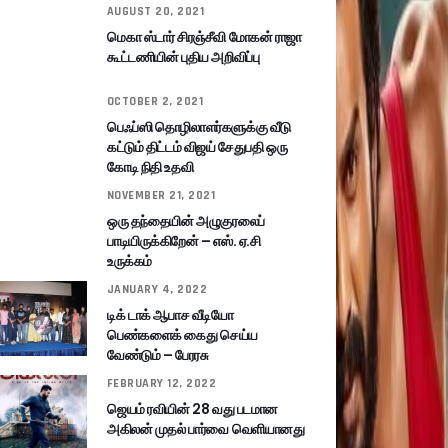
AUGUST 20, 2021
மெகா ஸ்டார் சிரஞ்சீவி மோகன் ராஜா
கூட்டணியின் புதிய அறிவிப்பு
OCTOBER 2, 2021
பெஃப்ஸி தொழிலாளர்களுக்கு வீடு
கட்டும் திட்டம் விஜய் சேதுபதி ஒரு
கோடி நிதி உதவி
NOVEMBER 21, 2021
ஒரு தந்தையின் அழுகுரலைப்
பாடியிருக்கிறேன் – எஸ். ஏ.சி
உருக்கம்
JANUARY 4, 2022
டிக் டாக் ஆபாச வீடியோ
பெண்களைக் கைது செய்ய
வேண்டும் – பேரரசு
FEBRUARY 12, 2022
ஜெயம் ரவியின் 28 வது படமான
அகிலன் முதல் பார்வை வெளியானது