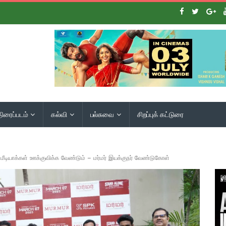
திரைப்படம்
கல்வி
பல்சுவை
சிறப்புக் கட்டுரை
ீடியாக்கள் ஊக்குவிக்க வேண்டும் – மர்மர் இயக்குநர் வேண்டுகோள்