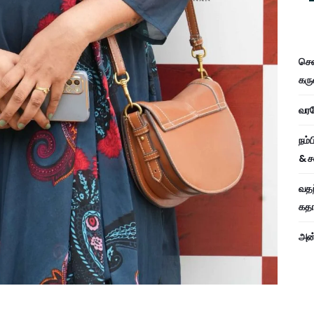
சென
கரு
வரவே
நம்
& ச
வதந
கதாப
அன்