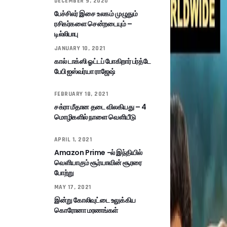
DECEMBER 9, 2020
பேச்சிலர் இசை உலகம் முழுதும்
ரசிகர்களை சென்றடையும் –
டில்லிபாபு
JANUARY 10, 2021
கால் டாக்ஸி ஓட்டப் போகிறார் பர்த்டே
பேபி ஐஸ்வர்யா ராஜேஷ்
FEBRUARY 18, 2021
சக்ரா மீதான தடை விலகியது – 4
மொழிகளில் நாளை வெளியீடு
APRIL 1, 2021
Amazon Prime -ல் இந்தியில்
வெளியாகும் சூர்யாவின் சூரரை
போற்று
MAY 17, 2021
இன்று கோலிவுட்டை உலுக்கிய
கொரோனா மரணங்கள்