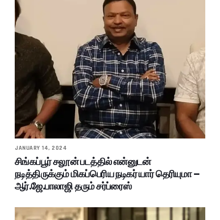
JANUARY 14, 2024
சிங்கப்பூர் சலூன் படத்தில் என்னுடன்
நடித்திருக்கும் மிகப்பெரிய நடிகர் யார் தெரியுமா –
ஆர்.ஜே.பாலாஜி தரும் சர்ப்ரைஸ்