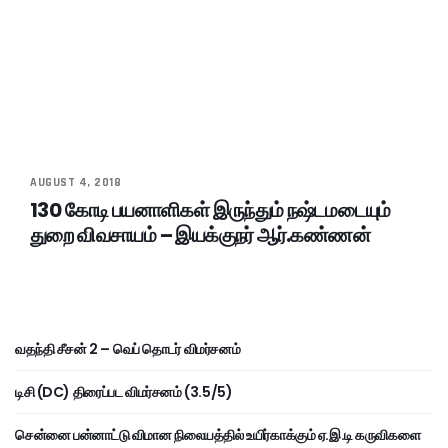
AUGUST 4, 2018
130 கோடி பயனாளிகள் இருந்தும் நஷ்டமடையும்
துறை விவசாயம் – இயக்குநர் ஆர்.கண்ணன்
வதந்தி சீசன் 2 – வெப் தொடர் விமர்சனம்
டிசி (DC) திரைப்பட விமர்சனம் (3.5/5)
சென்னை பன்னாட்டு விமான நிலையத்தில் உயிர்காக்கும் ஏ.இ.டி கருவிகளை