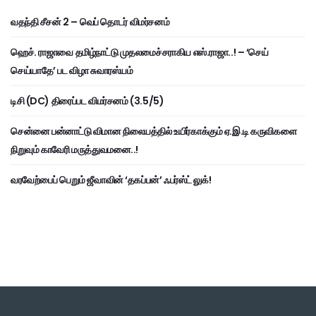
வதந்தி சீசன் 2 – வெப் தொடர் விமர்சனம்
ஹெச். ராஜாவை தமிழ்நாட்டு முதலமைச்சராகிய எஸ்.ராஜா..! – ‘செய்
செய்யாதே’ பட விழா சுவாரஸ்யம்
டிசி (DC) திரைப்பட விமர்சனம் (3.5/5)
சென்னை பன்னாட்டு விமான நிலையத்தில் உயிர்காக்கும் ஏ.இ.டி கருவிகளை
நிறுவும் காவேரி மருத்துவமனை..!
வரவேற்பைப் பெறும் ஜீவாவின் ‘தகப்பன்’ ஃபர்ஸ்ட் லுக்!