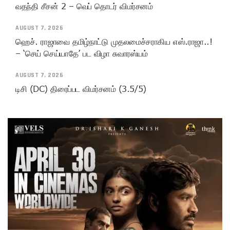
வதந்தி சீசன் 2 – வெப் தொடர் விமர்சனம்
AUGUST 7, 2026
ஹெச். ராஜாவை தமிழ்நாட்டு முதலமைச்சராகிய எஸ்.ராஜா..!
– ‘செய் செய்யாதே’ பட விழா சுவாரஸ்யம்
AUGUST 7, 2026
டிசி (DC) திரைப்பட விமர்சனம் (3.5/5)