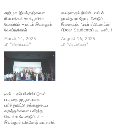
அறிமுக இயக்குநர்களை
வைரலாகும் நிவின் பாலி &
மீடியாக்கள் ஊக்குவிக்க
நயன்தாரா ஜோடி மீண்டும்
வேண்டும் – மர்மர் இயக்குநர்
இணையும், ‘டியர் ஸ்டூடண்ட்ஸ்’
வேண்டுகோள்
(Dear Students) பட டீசர்..!
March 14, 2025
August 16, 2025
In "திரைப்படம்"
In "செய்திகள்"
சூடோ ஃபெமினிஸ்ட்டுகள்
படத்தை முழுமையாக
பார்த்துவிட்டு தங்களுடைய
கருத்துக்களை பகிர்ந்து
கொள்ள வேண்டும்..! –
இயக்குநர் விக்னேஷ் கார்த்திக்