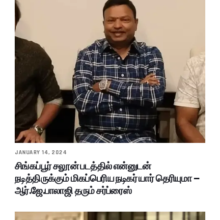
JANUARY 14, 2024
சிங்கப்பூர் சலூன் படத்தில் என்னுடன்
நடித்திருக்கும் மிகப்பெரிய நடிகர் யார் தெரியுமா –
ஆர்.ஜே.பாலாஜி தரும் சர்ப்ரைஸ்