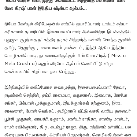
மேல கிரஷ்’ பான் இந்திய வீடியோ ஆல்பம்…
நியோ கேஸ்டில் கிரியேஷன்ஸ் சார்பில் தயாரிப்பாளர் டாக்டர் சத்யா
கரிகாலன் தயாரிப்பில் இசையமைப்பாளர் அஸ்வமித்ரா இயக்கத்தில்
புதுமுக குழந்தை நட்சத்திர நடிகர் சித்தார்த் பன்னீர் சொந்த குரலில்
தமிழ், தெலுங்கு , மலையாளம் ,கன்னடம், இந்தி ஆகிய இந்திய
மொழிகளில் பாடி, நடனமாடியிருக்கும் மிஸ் மேல கிரஷ்'( Miss u
Mela Crush u) எனும் வீடியோ ஆல்பம் வெளியீட்டு விழா
சென்னையில் சிறப்பாக நடைபெற்றது.
இந்நிகழ்வில் கவிப்பேரரசு வைரமுத்து, இசையமைப்பாளர் தேவா,
நடிகர்கள் செந்தில், தம்பி ராமையா, கருணாஸ், இளவரசு, ரோபோ
சங்கர், பிக்பாஸ் முத்துகுமரன், இயக்குநர்கள் சற்குணம், இரா.
சரவணன், போஸ் வெங்கட், தமிழ்நாடு வீட்டு வசதி வாரிய தலைவர்
பூச்சி முருகன், காயத்ரி ரகுராம், மாஸ்டர் ராதிகா, சாண்டி மாஸ்டர்,
ராமர் ரவிக்குமார், திரு. கடம்பூர் ராஜா, திரு. ரத்தினம் உள்ளிட்ட பல
திரையுலக பிரபலங்கள், அரசியல் பிரமுகர்கள், தொழிலதிபர்கள் என