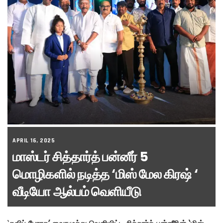
APRIL 16, 2025
மாஸ்டர் சித்தார்த் பன்னீர் 5
மொழிகளில் நடித்த ‘மிஸ் மேல கிரஷ் ‘
வீடியோ ஆல்பம் வெளியீடு
‘
கவிப் பேரரசு’ வைரமுத்து வெளியிட்ட சித்தார்த் பன்னீரின் ‘மிஸ்