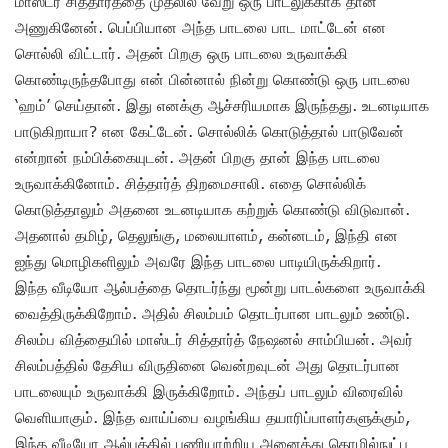
மாஸ்டர் சித்தார்த்தை முதலில் வேறு ஒரு பாடலுக்காக தான்
அணுகினேன். பெப்பியான அந்த பாடலை பாட மாட்டேன் என
சொல்லி விட்டார். அதன் பிறகு ஒரு பாடலை உருவாக்கி
கொண்டிருந்தபோது என் பின்னால் நின்று கொண்டு ஒரு பாடலை
‘ஹம்’ செய்தான். இது எனக்கு ஆச்சரியமாக இருந்தது. உடனடியாக
பாடுகிறாயா? என கேட்டேன். சொல்லிக் கொடுத்தால் பாடுவேன்
என்றான் நம்பிக்கையுடன். அதன் பிறகு தான் இந்த பாடலை
உருவாக்கினோம். சித்தார்த் திறமைசாலி. எதை சொல்லிக்
கொடுத்தாலும் அதனை உடனடியாக கற்றுக் கொண்டு விடுவான்.
அதனால் தமிழ், தெலுங்கு, மலையாளம், கன்னடம், இந்தி என
ஐந்து மொழிகளிலும் அவரே இந்த பாடலை பாடியிருக்கிறார்.
இந்த வீடியோ ஆல்பத்தை தொடர்ந்து மூன்று பாடல்களை உருவாக்கி
வைத்திருக்கிறோம். அதில் சிலம்பம் தொடர்பான பாடலும் உண்டு.
சிலம்ப வித்தையில் மாஸ்டர் சித்தார்த் நேஷனல் சாம்பியன். அவர்
சிலம்பத்தில் தேசிய விருதினை வென்றவுடன் அது தொடர்பான
பாடலையும் உருவாக்கி இருக்கிறோம். அந்தப் பாடலும் விரைவில்
வெளியாகும்.‌ இந்த வாய்ப்பை வழங்கிய தயாரிப்பாளர்களுக்கும்,
இந்த வீடியோ ஆல்பத்தில் பணியாற்றிய அனைத்து தொழில்நுட்ப