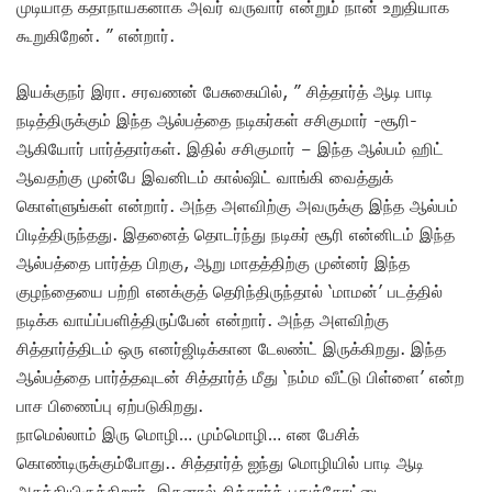
முடியாத கதாநாயகனாக அவர் வருவார் என்றும் நான் உறுதியாக
கூறுகிறேன். ” என்றார்.
இயக்குநர் இரா. சரவணன் பேசுகையில், ” சித்தார்த் ஆடி பாடி
நடித்திருக்கும் இந்த ஆல்பத்தை நடிகர்கள் சசிகுமார் -சூரி-
ஆகியோர் பார்த்தார்கள். இதில் சசிகுமார் – இந்த ஆல்பம் ஹிட்
ஆவதற்கு முன்பே இவனிடம் கால்ஷிட் வாங்கி வைத்துக்
கொள்ளுங்கள் என்றார். அந்த அளவிற்கு அவருக்கு இந்த ஆல்பம்
பிடித்திருந்தது. இதனைத் தொடர்ந்து நடிகர் சூரி என்னிடம் இந்த
ஆல்பத்தை பார்த்த பிறகு, ஆறு மாதத்திற்கு முன்னர் இந்த
குழந்தையை பற்றி எனக்குத் தெரிந்திருந்தால் ‘மாமன்’ படத்தில்
நடிக்க வாய்ப்பளித்திருப்பேன் என்றார். அந்த அளவிற்கு
சித்தார்த்திடம் ஒரு எனர்ஜிடிக்கான டேலண்ட் இருக்கிறது. இந்த
ஆல்பத்தை பார்த்தவுடன் சித்தார்த் மீது ‘நம்ம வீட்டு பிள்ளை’ என்ற
பாச பிணைப்பு ஏற்படுகிறது.
நாமெல்லாம் இரு மொழி… மும்மொழி… என பேசிக்
கொண்டிருக்கும்போது.. சித்தார்த் ஐந்து மொழியில் பாடி ஆடி
அசத்தியிருக்கிறார். இதனால் சித்தார்த் புதுக்கோட்டை