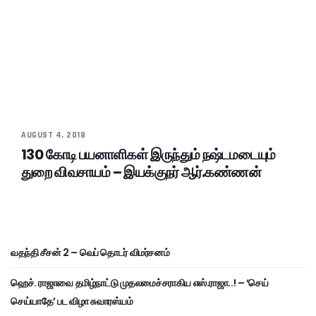
AUGUST 4, 2018
130 கோடி பயனாளிகள் இருந்தும் நஷ்டமடையும்
துறை விவசாயம் – இயக்குநர் ஆர்.கண்ணன்
வதந்தி சீசன் 2 – வெப் தொடர் விமர்சனம்
ஹெச். ராஜாவை தமிழ்நாட்டு முதலமைச்சராகிய எஸ்.ராஜா..! – ‘செய்
செய்யாதே’ பட விழா சுவாரஸ்யம்