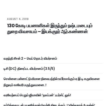
AUGUST 4, 2018
130 கோடி பயனாளிகள் இருந்தும் நஷ்டமடையும்
துறை விவசாயம் – இயக்குநர் ஆர்.கண்ணன்
வதந்தி சீசன் 2 – வெப் தொடர் விமர்சனம்
டிசி (DC) திரைப்பட விமர்சனம் (3.5/5)
சென்னை பன்னாட்டு விமான நிலையத்தில் உயிர்காக்கும் ஏ.இ.டி கருவிகளை
நிறுவும் காவேரி மருத்துவமனை..!
வரவேற்பைப் பெறும் ஜீவாவின் ‘தகப்பன்’ ஃபர்ஸ்ட் லுக்!
நம்பிக்கையுடன் பயணித்தால் வெற்றி கிடைக்கும்..! ‘விஸ்வநாத் & சன்ஸ்’