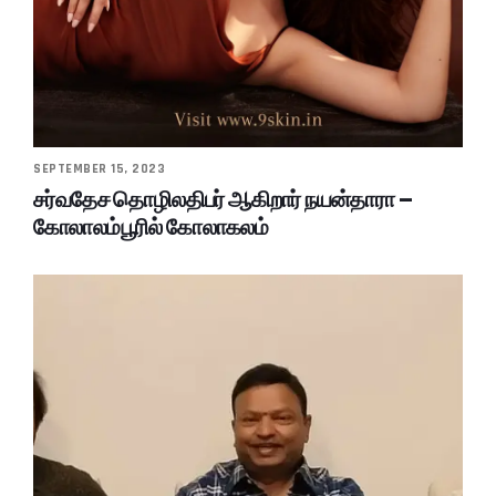
SEPTEMBER 15, 2023
சர்வதேச தொழிலதிபர் ஆகிறார் நயன்தாரா –
கோலாலம்பூரில் கோலாகலம்