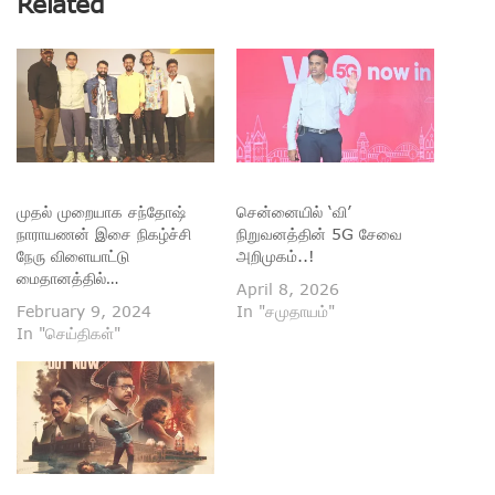
Related
முதல் முறையாக சந்தோஷ்
சென்னையில் ‘வி’
நாராயணன் இசை நிகழ்ச்சி
நிறுவனத்தின் 5G சேவை
நேரு விளையாட்டு
அறிமுகம்..!
மைதானத்தில்…
April 8, 2026
February 9, 2024
In "சமுதாயம்"
In "செய்திகள்"