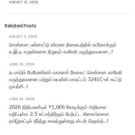
AUGUST 13, 2025
Related Posts
AUGUST 5, 2026
சென்னை பன்னாட்டு விமான நிலையத்தில் உயிர்காக்கும்
ஏ.இ.டி கருவிகளை நிறுவும் காவேரி மருத்துவமனை..!
JUNE 25, 2026
நடமாடும் மேமோகிராம் வாகனச் சேவை: சென்னை காவேரி
மருத்துவமனை மற்றும் லயன்ஸ் மாவட்டம் 3241C-ன் கூட்டு
முயற்சி..!
JUNE 24, 2026
2026 நிதியாண்டில் ₹1,606 கோடிக்கும் அதிமான
மதிப்புள்ள 2.5 லட்சத்திற்கும் மேற்பட்ட கிளைம்களை
தமிழ்நாட்டில் தீர்த்து வைத்துள்ளது ஸ்டார் ஹெல்த்..!