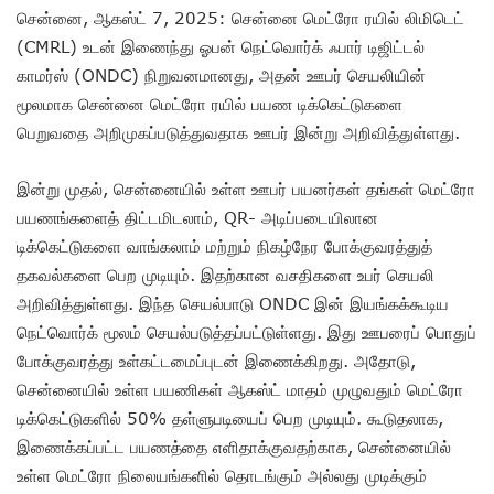
சென்னை, ஆகஸ்ட் 7, 2025: சென்னை மெட்ரோ ரயில் லிமிடெட்
(CMRL) உடன் இணைந்து ஓபன் நெட்வொர்க் ஃபார் டிஜிட்டல்
காமர்ஸ் (ONDC) நிறுவனமானது, அதன் ஊபர் செயலியின்
மூலமாக சென்னை மெட்ரோ ரயில் பயண டிக்கெட்டுகளை
பெறுவதை அறிமுகப்படுத்துவதாக ஊபர் இன்று அறிவித்துள்ளது.
இன்று முதல், சென்னையில் உள்ள ஊபர் பயனர்கள் தங்கள் மெட்ரோ
பயணங்களைத் திட்டமிடலாம், QR- அடிப்படையிலான
டிக்கெட்டுகளை வாங்கலாம் மற்றும் நிகழ்நேர போக்குவரத்துத்
தகவல்களை பெற முடியும். இதற்கான வசதிகளை உபர் செயலி
அறிவித்துள்ளது. இந்த செயல்பாடு ONDC இன் இயங்கக்கூடிய
நெட்வொர்க் மூலம் செயல்படுத்தப்பட்டுள்ளது. இது ஊபரைப் பொதுப்
போக்குவரத்து உள்கட்டமைப்புடன் இணைக்கிறது. அதோடு,
சென்னையில் உள்ள பயணிகள் ஆகஸ்ட் மாதம் முழுவதும் மெட்ரோ
டிக்கெட்டுகளில் 50% தள்ளுபடியைப் பெற முடியும். கூடுதலாக,
இணைக்கப்பட்ட பயணத்தை எளிதாக்குவதற்காக, சென்னையில்
உள்ள மெட்ரோ நிலையங்களில் தொடங்கும் அல்லது முடிக்கும்