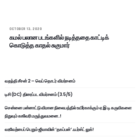
OCTOBER 13, 2020
கமல் பலான படங்களில் நடித்ததை காட்டிக்
கொடுத்த காதல் சுகுமார்
வதந்தி சீசன் 2 – வெப் தொடர் விமர்சனம்
டிசி (DC) திரைப்பட விமர்சனம் (3.5/5)
சென்னை பன்னாட்டு விமான நிலையத்தில் உயிர்காக்கும் ஏ.இ.டி கருவிகளை
நிறுவும் காவேரி மருத்துவமனை..!
வரவேற்பைப் பெறும் ஜீவாவின் ‘தகப்பன்’ ஃபர்ஸ்ட் லுக்!