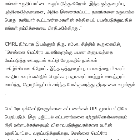
எங்கள் உறுதிப்பாட்டை வலுப்படுத்துகிறோம். இந்த ஒத்துழைப்பு,
புத்திசாலித்தனமான, அதிக இணைக்கப்பட்ட நகரங்களை உருவாக்க
பொது-தனியார் கூட்டாண்மைகளின் சக்தியைப் பயன்படுத்துவதில்
எங்கள் நம்பிக்கையை பிரதிபலிக்கிறது.”
CMRL நிர்வாக இயக்குநர் திரு. எம்.ஏ. சித்திக் கூறுகையில்,
“சென்னை மெட்ரோ பயணிகளுக்கு பயண அனுபவத்தை
மேம்படுத்த ஊபருடன் கூட்டு சேருவதில் நாங்கள்
மகிழ்ச்சியடைகிறோம். இந்த ஒத்துழைப்பு, பயணத்தை மிகவும்
வசதியாகவும் எளிதில் பெறக்கூடியதாகவும் மாற்றும் உலகத்தரம்
வாய்ந்த, தொழில்நுட்பம் சார்ந்த போக்குவரத்து தீர்வுகளை வழங்கும்
.
மெட்ரோ டிக்கெட்டுகளுக்கான கட்டணங்கள் UPI மூலம் மட்டுமே
பெறப்படும். இது டிஜிட்டல் கட்டணங்களை ஏற்றுக்கொள்வதையும்
நிதி உள்ளடக்கத்தையும் விரைவுபடுத்துவதற்கான உபரின்
உறுதிப்பாட்டை வலுப்படுத்துகிறது. சென்னை மெட்ரோ