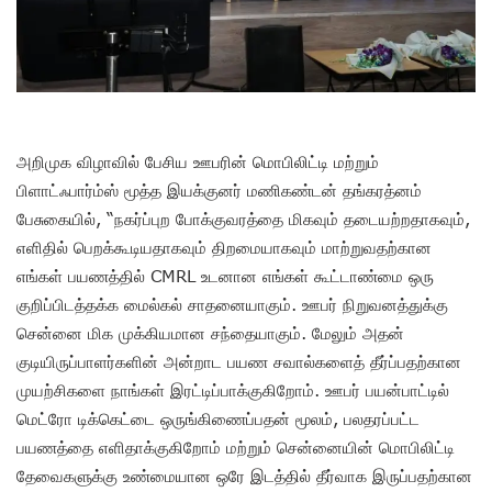
அறிமுக விழாவில் பேசிய ஊபரின் மொபிலிட்டி மற்றும்
பிளாட்ஃபார்ம்ஸ் மூத்த இயக்குனர் மணிகண்டன் தங்கரத்னம்
பேசுகையில், “நகர்ப்புற போக்குவரத்தை மிகவும் தடையற்றதாகவும்,
எளிதில் பெறக்கூடியதாகவும் திறமையாகவும் மாற்றுவதற்கான
எங்கள் பயணத்தில் CMRL உடனான எங்கள் கூட்டாண்மை ஒரு
குறிப்பிடத்தக்க மைல்கல் சாதனையாகும். ஊபர் நிறுவனத்துக்கு
சென்னை மிக முக்கியமான சந்தையாகும். மேலும் அதன்
குடியிருப்பாளர்களின் அன்றாட பயண சவால்களைத் தீர்ப்பதற்கான
முயற்சிகளை நாங்கள் இரட்டிப்பாக்குகிறோம். ஊபர் பயன்பாட்டில்
மெட்ரோ டிக்கெட்டை ஒருங்கிணைப்பதன் மூலம், பலதரப்பட்ட
பயணத்தை எளிதாக்குகிறோம் மற்றும் சென்னையின் மொபிலிட்டி
தேவைகளுக்கு உண்மையான ஒரே இடத்தில் தீர்வாக இருப்பதற்கான