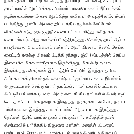
நான் ஆண்ட் ரியாவுடன் சேர்ந்து தயாரியுங்கள் என்றேன். அப்படி
தான் மாஸ்க் ஆரம்பித்தது. பின்னர் யாரையெல்லாம் இப்படத்தில்
நடிக்க வைக்கலாம் என ஆரம்பித்து கவினை அழைத்தோம். ஸ்டார்
படத்திற்கு முன்பே அவரை இப்படத்தில் நடிக்கக் கேட்டோம்.
விகர்னன் எந்த ஒரு சூழ்நிலையையும் சமாளித்து எளிதாகக்
கையாள்வார். அது எனக்குப் பிடித்திருந்தது. சொக்கு தான் ஆர் டி
ராஜசேகரை அழைக்கலாம் என்றார். அவர் கிளைமாக்ஸுல் செய்த
லைட்டிங் எனக்கு மிகவும் பிடித்திருந்தது. ஜீவி இப்படத்தில் செய்ய
இசை மிக மிகக் கச்சிதமாக இருக்கிறது, மிக அற்புதமாக
இருக்கிறது. விகர்னன் இப்படத்தில் பேப்பரில் இருந்ததை மிக
அற்புதமாகத் திரைக்குக் கொண்டு வந்துள்ளார். கலை இயக்கம்
அருமையாகச் செய்துள்ளார் ஐயப்பன். ராமர் மனதில் பட்டதை
அப்படியே பேசக்கூடியவர். அவர் கடைசி சில நாட்களில் அவர் எடிட்
செய்த விசயம் மிக நன்றாக இருந்தது. நடிகர்கள் எல்லோர் நடிப்பும்
ஸ்பெஷலாக இருந்தது. பவன் டான்ஸ் அருமையாக இருந்தது.
நெல்சன் இதில் வாய்ஸ் ஓவர் செய்துள்ளார். சமீபத்தில் நான்
சினிமாவில் பார்த்ததில் நிஜமான மனிதர், மனதில் பட்டதைப்
புண்படாமல் சொல்பவர். மாஸ்க் படம் மூலம் அவரிடம் நிறையப்