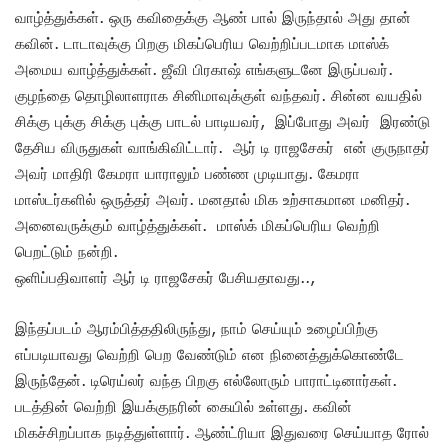
வாழ்த்துக்கள். ஒரு கவிதைக்கு ஆண் பால் இருந்தால் அது தான்
கவின். டாடாவுக்கு பிறகு மிகப்பெரிய வெற்றிப்படமாக மாஸ்க்
அமைய வாழ்த்துக்கள். ஜீவி பிரகாஷ் எங்களுடனே இருப்பவர்.
குழந்தை தொழிலாளராக சினிமாவுக்குள் வந்தவர். சின்ன வயதில்
சிக்கு புக்கு சிக்கு புக்கு பாடல் பாடியவர், இப்போது அவர் இரண்டு
தேசிய விருதுகள் வாங்கிவிட்டார். ஆர் டி ராஜசேகர் என் குருநாதர்
அவர் மாதிரி கேமரா யாராலும் பண்ண முடியாது. கேமரா
மாஸ்டர்களில் ஒருத்தர் அவர். மனதால் மிக உற்சாகமான மனிதர்.
அனைவருக்கும் வாழ்த்துக்கள். மாஸ்க் மிகப்பெரிய வெற்றி
பெறட்டும் நன்றி.
ஒளிப்பதிவாளர் ஆர் டி ராஜசேகர் பேசியதாவது..,
இந்தப்படம் ஆரம்பித்ததிலிருந்து, நாம் செய்யும் உழைப்பிற்கு
எப்படியாவது வெற்றி பெற வேண்டும் என நினைத்துக்கொண்டே
இருந்தேன். டிரெய்லர் வந்த பிறகு எல்லோரும் பாராட்டினார்கள்.
படத்தின் வெற்றி இயக்குநரின் கையில் உள்ளது. கவின்
மிகச்சிறப்பாக நடித்துள்ளார். ஆண்ட்ரியா இதுவரை செய்யாத ரோல்