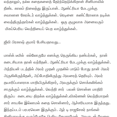
வந்தாலும், நல்ல கதைகளைத் தேர்ந்தெடுக்கிறான் சினிமாவில்
நீண்ட காலம் நிலைத்து இருப்பான். ஆண்ட்ரியா மேடமுக்கு
சவாலான கேரக்டர் வாழ்த்துக்கள். ரெடினை கண்ட்ரோலாக நடிக்க
வைத்திருந்தார்கள் வாழ்த்துக்கள். ஒரு குழுவாக அனைவரும்
மிகப்பெரிய வெற்றியைப் பெற வாழ்த்துக்கள்.
ஜீவி பிரகாஷ் குமார் பேசியதாவது..
மாஸ்க் டீமில் எல்லோருமே எனக்கு நெருங்கிய நண்பர்கள், நான்
கடைசியாக தான் வந்தேன். ஆண்ட்ரியா மேடமுக்கு வாழ்த்துக்கள்.
அந்நியன் படத்தில் அவர் முதன் முதலில் பாடும் போது நான் அவர்
அருகிலிருந்தேன், அப்போதிலிருந்து அவரைத் தெரியும். அவர்
தயாரிப்பாளராக மாறியிருக்கிறார், அவருக்கும் சொக்கலிங்கம்
சாருக்கும் வாழ்த்துக்கள். வெற்றி சார் பவன் சொன்ன மாதிரி
திரும்ப கடையை திறக்க வாழ்த்துக்கள்.விகர்ணன் வெற்றிமாறன்
சார் சாயலே இல்லாமல் கதை சொன்னார், ஆச்சரியமாக இருந்தது.
இந்தப்படம் பரபரவென இருக்கும். ஆர் டி ராஜசேகர் நாங்கள்
சினிமாவுக்கு வரும்போதே பெரிய கேமராமேன், அவருடன் வேலை