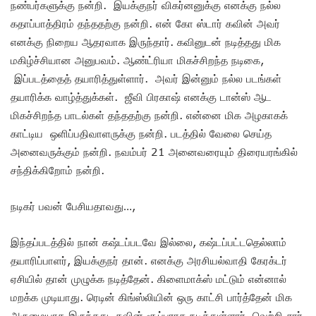
நண்பர்களுக்கு நன்றி. இயக்குநர் விகர்னனுக்கு எனக்கு நல்ல
கதாப்பாத்திரம் தந்ததற்கு நன்றி. என் கோ ஸ்டார் கவின் அவர்
எனக்கு நிறைய ஆதரவாக இருந்தார். கவினுடன் நடித்தது மிக
மகிழ்ச்சியான அனுபவம். ஆண்ட்ரியா மிகச்சிறந்த நடிகை,
இப்படத்தைத் தயாரித்துள்ளார். அவர் இன்னும் நல்ல படங்கள்
தயாரிக்க வாழ்த்துக்கள். ஜீவி பிரகாஷ் எனக்கு டான்ஸ் ஆட
மிகச்சிறந்த பாடல்கள் தந்ததற்கு நன்றி. என்னை மிக அழகாகக்
காட்டிய ஒளிப்பதிவாளருக்கு நன்றி. படத்தில் வேலை செய்த
அனைவருக்கும் நன்றி. நவம்பர் 21 அனைவரையும் திரையரங்கில்
சந்திக்கிறோம் நன்றி.
நடிகர் பவன் பேசியதாவது…,
இந்தப்படத்தில் நான் கஷ்டப்படவே இல்லை, கஷ்டப்பட்டதெல்லாம்
தயாரிப்பாளர், இயக்குநர் தான். எனக்கு அரசியல்வாதி கேரக்டர்
ஏசியில் தான் முழுக்க நடித்தேன். கிளைமாக்ஸ் மட்டும் என்னால்
மறக்க முடியாது. ரெடின் கிங்ஸ்லியின் ஒரு காட்சி பார்த்தேன் மிக
அருமையாக இருந்தது. கவின் சூப்பராக நடித்துள்ளார். வெற்றி சார்