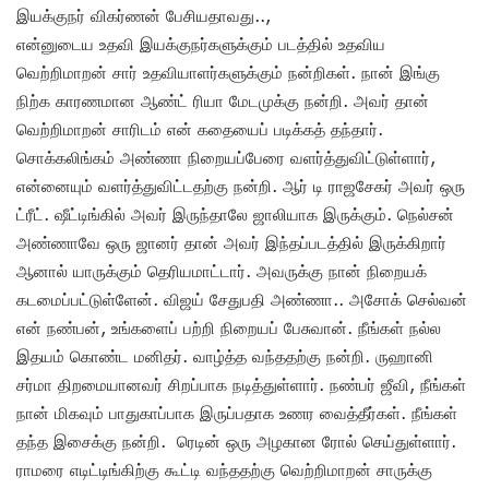
இயக்குநர் விகர்ணன் பேசியதாவது..,
என்னுடைய உதவி இயக்குநர்களுக்கும் படத்தில் உதவிய
வெற்றிமாறன் சார் உதவியாளர்களுக்கும் நன்றிகள். நான் இங்கு
நிற்க காரணமான ஆண்ட் ரியா மேடமுக்கு நன்றி. அவர் தான்
வெற்றிமாறன் சாரிடம் என் கதையைப் படிக்கத் தந்தார்.
சொக்கலிங்கம் அண்ணா நிறையப்பேரை வளர்த்துவிட்டுள்ளார்,
என்னையும் வளர்த்துவிட்டதற்கு நன்றி. ஆர் டி ராஜசேகர் அவர் ஒரு
ட்ரீட். ஷீட்டிங்கில் அவர் இருந்தாலே ஜாலியாக இருக்கும். நெல்சன்
அண்ணாவே ஒரு ஜானர் தான் அவர் இந்தப்படத்தில் இருக்கிறார்
ஆனால் யாருக்கும் தெரியமாட்டார். அவருக்கு நான் நிறையக்
கடமைப்பட்டுள்ளேன். விஜய் சேதுபதி அண்ணா.. அசோக் செல்வன்
என் நண்பன், உங்களைப் பற்றி நிறையப் பேசுவான். நீங்கள் நல்ல
இதயம் கொண்ட மனிதர். வாழ்த்த வந்ததற்கு நன்றி. ருஹானி
சர்மா திறமையானவர் சிறப்பாக நடித்துள்ளார். நண்பர் ஜீவி, நீங்கள்
நான் மிகவும் பாதுகாப்பாக இருப்பதாக உணர வைத்தீர்கள். நீங்கள்
தந்த இசைக்கு நன்றி. ரெடின் ஒரு அழகான ரோல் செய்துள்ளார்.
ராமரை எடிட்டிங்கிற்கு கூட்டி வந்ததற்கு வெற்றிமாறன் சாருக்கு