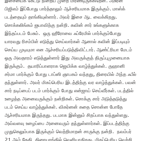
இசையைக் கேட்டு நிறைய முறை மிரண்டிருக்கிறேன். அசுரன்
பிஜிஎம் இப்போது பார்த்தாலும் ஆச்சரியமாக இருக்கும். மாஸ்க்
படத்தையும் தாங்கியுள்ளார். அவர் இசை ஆட வைக்கிறது.
சொக்கலிங்கம் ஐயாவிற்கு நன்றி. கவின் சார் உங்களுக்காக
இந்தப்படம் பேசும். ஒரு ஹீரோவை ஃப்ரேமில் பார்க்கும்போது
யாரவது ரிசம்பிள் எடுத்து செய்வார்கள் ஆனால் கவின் இப்படியும்
செய்ய முடியுமா என ஆச்சரியப்படுத்திவிட்டார். ஆண்ட்ரியா மேடம்
ஒரு அவதாரம் எடுத்துள்ளார் இது அவருக்குத் திருப்புமுனையாக
இருக்கும். தயாரிப்பாளராக ஜெயிக்க வாழ்த்துக்கள். ருஹானி
சர்மா பார்க்கும் போது டாப்ஸி ஞாபகம் வந்தது, திரையில் அந்த ஃபீல்
தந்துள்ளார். அவர் மிகப்பெரிய இடத்திற்கு வர வாழ்த்துக்கள். பவன்
சார் நடிப்பைப் படம் பார்க்கும் போது என்ஜாய் செய்வீர்கள். படத்தில்
உழைத்த அனைவருக்கும் நன்றிகள். சொக்கு சார் அடுத்தடுத்து
படம் செய்ய வாழ்த்துக்கள். விகர்னன் கதை சொன்ன போதே
ஆச்சரியமாக இருந்தது. படமாக இன்னும் சிறப்பாக வந்துள்ளது.
அவ்வளவு உழைப்பை அனைவரும் தந்துள்ளார்கள். இப்படத்திற்கு
முதுகெலும்பாக இருக்கும் வெற்றிமாறன் சாருக்கு நன்றி. நவம்பர்
21 ஆம் தேதி திரையரங்கில் வெளியாகிறது. மிகப்பெரிய வெற்றி