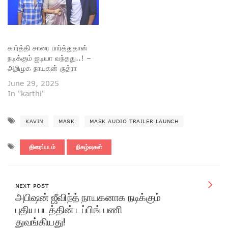
கார்த்தி சாரை பார்த்துதான்
நடிக்கும் ஐடியா வந்தது..! –
அறிமுக நாயகன் ருத்ரா
June 29, 2025
In "karthi"
KAVIN
MASK
MASK AUDIO TRAILER LAUNCH
திரைப்படம்
நிகழ்வுகள்
NEXT POST
அபிஷன் ஜீவிந்த் நாயகனாக நடிக்கும்
புதிய படத்தின் டப்பிங் பணி
துவங்கியது!