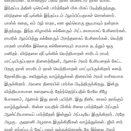
என்றார்கள். பேச்சுக்கும் அவர் தான் மெண்டார் தான் போல.
இந்தப்படத்தின் டிரெய்லர் பார்த்தேன் மிக மிகப் பிடித்திருந்தது.
விடுதலை ஷீட்டிங்கில் இந்தப்படம் ஆரம்பிப்பதாகச் சொன்னார்.
மாஸ்க் கதை, எம் ஆர் ராதா, என ஒவ்வொரு ஐடியாவும் நன்றாக
இருந்தது. இந்த விழாவில் எல்லோரும் அட்டகாசமாகப் பேசினார்கள்.
ராமரில் ஆரம்பித்து எல்லோரும் அசத்தலாகப் பேசினார்கள். வெற்றி
மாறன் மாஸ்கே இல்லாத எல்லோரையும் சமமாக நடத்தும் ஒரு
மனிதர். விடுதலை ஷீட்டிங்கில் வெற்றிமாறன் சாரிடம் ராமர்
மாட்டியிருப்பதாக நினைத்தேன், ஆனால் அவர் பேசியதைக் கேட்ட
பிறகு தான் ராமரிடம் தான் வெற்றிமாறன் மாட்டியிருக்கிறார் எனத்
தோன்றியது. கவினுக்கு வாழ்த்துக்கள் திரையில் அவர் வசீகரமாக
இருக்கிறார். அவரை திரையில் பார்க்க பிடித்திருக்கிறது. இன்று
வித்தியாசமான கதையைத் தேர்ந்தெடுப்பதில் மேலே கீழே
போகலாம், ஆனால் இது தான் பயிற்சி. இது நீண்ட காலம் தாங்கும்
வாழ்த்துக்கள். சின்ன வயதில் பீச்சில் சிலை பார்த்தேன் அப்புறம்
ஆண்ட்ரியாவைப் பார்த்தேன் இன்னும் அப்படியே இருக்கிறார். அதே
அழகு. ருஹானி அழகாக இருக்கிறீர்கள் வாழ்த்துக்கள். ஜீவி சார்
நான் எந்தப்படம் கேட்டாலும் ஒத்துக்கொண்டதே இல்லை அவர்