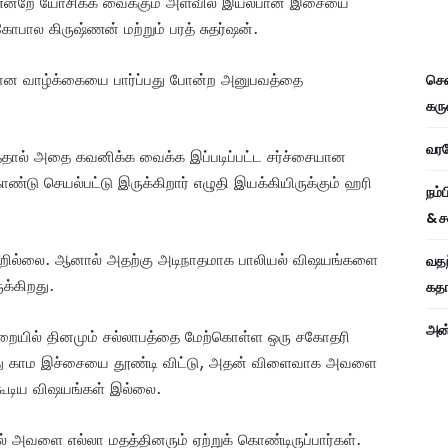
தா என்றே யோசிக்க வைக்கும் அளவில் இயல்பான இசையை
ோபால கிருஷ்ணன் மற்றும் பரத் சுதர்ஷன்.
்பான வாழ்க்கையை பார்ப்பது போன்ற அனுபவத்தை
சென
கரு
வரவே
ுத்தால் அதை கவனிக்க வைக்க இப்படிப்பட்ட சர்ச்சையான
கொண்டு செயல்பட்டு இருக்கிறார் எழுதி இயக்கியிருக்கும் ஹரி
நம்
& ச
 தவறில்லை. ஆனால் அதற்கு அடிநாதமாக பாலியல் விஷயங்களை
வதந
க்கிறது.
கதாப
அன்
து அறையில் தினமும் சல்லாபத்தை மேற்கொள்ள ஒரு சகோதரி
து காம இச்சையை தூண்டி விட்டு, அதன் விளைவாக அவளை
க்கூடிய விஷயங்கள் இல்லை.
 அவளை எல்லா மதத்தினரும் ஏற்றுக் கொண்டிருப்பார்கள்.