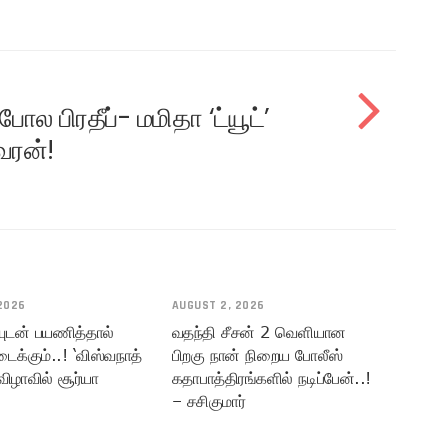
ோல பிரதீப்- மமிதா ‘ட்யூட்’
்வரன்!
2026
AUGUST 2, 2026
யுடன் பயணித்தால்
வதந்தி சீசன் 2 வெளியான
டைக்கும்..! ‘விஸ்வநாத்
பிறகு நான் நிறைய போலீஸ்
விழாவில் சூர்யா
கதாபாத்திரங்களில் நடிப்பேன்..!
– சசிகுமார்