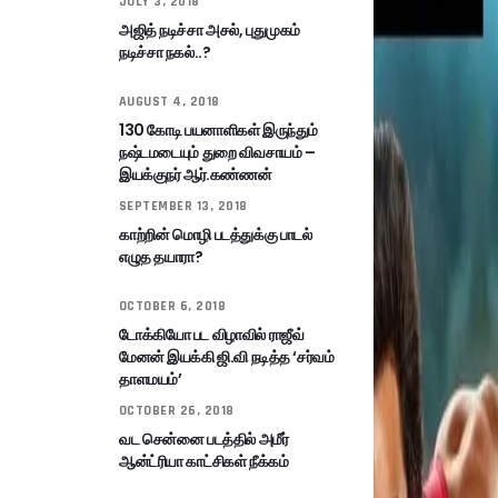
JULY 3, 2018
அஜித் நடிச்சா அசல், புதுமுகம்
நடிச்சா நகல்..?
AUGUST 4, 2018
130 கோடி பயனாளிகள் இருந்தும்
நஷ்டமடையும் துறை விவசாயம் –
இயக்குநர் ஆர்.கண்ணன்
SEPTEMBER 13, 2018
காற்றின் மொழி படத்துக்கு பாடல்
எழுத தயாரா?
OCTOBER 6, 2018
டோக்கியோ பட விழாவில் ராஜீவ்
மேனன் இயக்கி ஜி.வி நடித்த ‘சர்வம்
தாளமயம்’
OCTOBER 26, 2018
வட சென்னை படத்தில் அமீர்
ஆன்ட்ரியா காட்சிகள் நீக்கம்