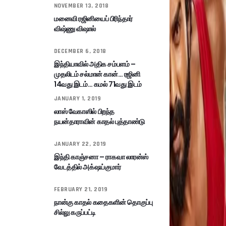
NOVEMBER 13, 2018
மனைவி ரஜினியைப் பிரிந்தார்
விஷ்ணு விஷால்
DECEMBER 6, 2018
இந்தியாவில் அதிக சம்பளம் –
முதலிடம் சல்மான் கான்… ரஜினி
14வது இடம்… கமல் 71வது இடம்
JANUARY 1, 2019
லாஸ் வேகாஸில் பிறந்த
நயன்தாராவின் காதல் புத்தாண்டு
JANUARY 22, 2019
இந்தி காஞ்சனா – ராகவா லாரன்ஸ்
வேடத்தில் அக்‌ஷய்குமார்
FEBRUARY 21, 2019
நான்கு காதல் கதைகளின் தொகுப்பு
சில்லு கருப்பட்டி