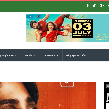
திரைப்படம்
கல்வி
பல்சுவை
சிறப்புக் கட்டுரை
ம்