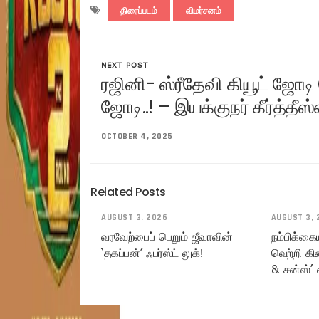
திரைப்படம்
விமர்சனம்
NEXT POST
ரஜினி- ஸ்ரீதேவி கியூட் ஜோடி ப
ஜோடி..! – இயக்குநர் கீர்த்தீஸ
OCTOBER 4, 2025
Related Posts
AUGUST 3, 2026
AUGUST 3, 
வரவேற்பைப் பெறும் ஜீவாவின்
நம்பிக்கை
‘தகப்பன்’ ஃபர்ஸ்ட் லுக்!
வெற்றி கி
& சன்ஸ்’ 