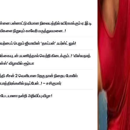
்னை பன்னாட்டு விமான நிலையத்தில் உயிர்காக்கும் ஏ.இ.டி
விகளை நிறுவும் காவேரி மருத்துவமனை..!
ற்பைப் பெறும் ஜீவாவின் ‘தகப்பன்’ ஃபர்ஸ்ட் லுக்!
பிக்கையுடன் பயணித்தால் வெற்றி கிடைக்கும்..! ‘விஸ்வநாத்
ன்ஸ்’ விழாவில் சூர்யா
்தி சீசன் 2 வெளியான பிறகு நான் நிறைய போலீஸ்
ாத்திரங்களில் நடிப்பேன்..! – சசிகுமார்
பே டயானா நன்றி அறிவிப்பு விழா !