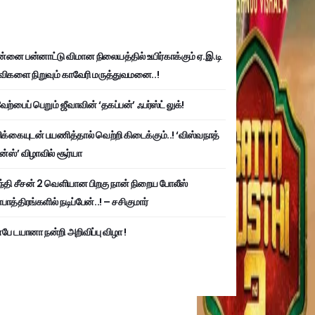
்னை பன்னாட்டு விமான நிலையத்தில் உயிர்காக்கும் ஏ.இ.டி
விகளை நிறுவும் காவேரி மருத்துவமனை..!
ற்பைப் பெறும் ஜீவாவின் ‘தகப்பன்’ ஃபர்ஸ்ட் லுக்!
பிக்கையுடன் பயணித்தால் வெற்றி கிடைக்கும்..! ‘விஸ்வநாத்
ன்ஸ்’ விழாவில் சூர்யா
்தி சீசன் 2 வெளியான பிறகு நான் நிறைய போலீஸ்
ாத்திரங்களில் நடிப்பேன்..! – சசிகுமார்
பே டயானா நன்றி அறிவிப்பு விழா !