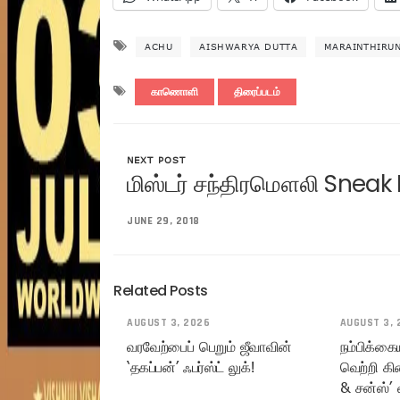
ACHU
AISHWARYA DUTTA
MARAINTHIRU
காணொளி
திரைப்படம்
NEXT POST
மிஸ்டர் சந்திரமௌலி Sneak 
JUNE 29, 2018
Related Posts
AUGUST 3, 2026
AUGUST 3, 
வரவேற்பைப் பெறும் ஜீவாவின்
நம்பிக்கை
‘தகப்பன்’ ஃபர்ஸ்ட் லுக்!
வெற்றி கி
& சன்ஸ்’ 