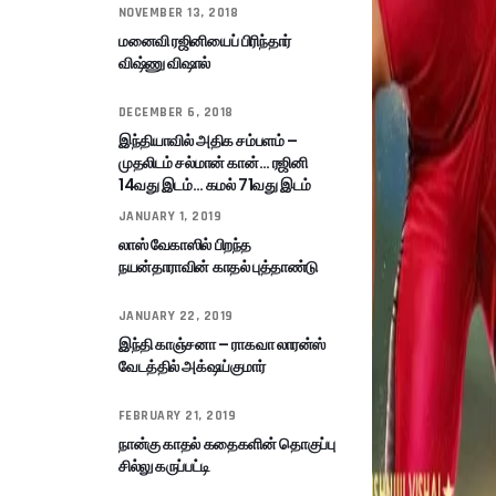
NOVEMBER 13, 2018
மனைவி ரஜினியைப் பிரிந்தார்
விஷ்ணு விஷால்
DECEMBER 6, 2018
இந்தியாவில் அதிக சம்பளம் –
முதலிடம் சல்மான் கான்… ரஜினி
14வது இடம்… கமல் 71வது இடம்
JANUARY 1, 2019
லாஸ் வேகாஸில் பிறந்த
நயன்தாராவின் காதல் புத்தாண்டு
JANUARY 22, 2019
இந்தி காஞ்சனா – ராகவா லாரன்ஸ்
வேடத்தில் அக்‌ஷய்குமார்
FEBRUARY 21, 2019
நான்கு காதல் கதைகளின் தொகுப்பு
சில்லு கருப்பட்டி