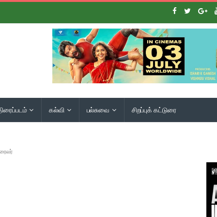
திரைப்படம்
கல்வி
பல்சுவை
சிறப்புக் கட்டுரை
ிரைலர்