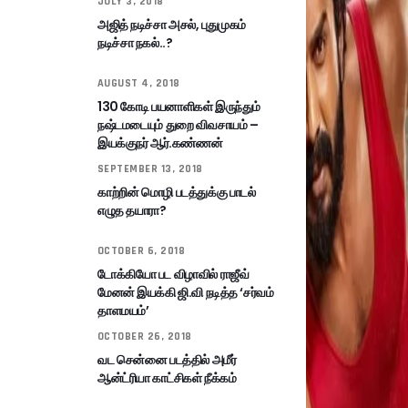
JULY 3, 2018
அஜித் நடிச்சா அசல், புதுமுகம்
நடிச்சா நகல்..?
AUGUST 4, 2018
130 கோடி பயனாளிகள் இருந்தும்
நஷ்டமடையும் துறை விவசாயம் –
இயக்குநர் ஆர்.கண்ணன்
SEPTEMBER 13, 2018
காற்றின் மொழி படத்துக்கு பாடல்
எழுத தயாரா?
OCTOBER 6, 2018
டோக்கியோ பட விழாவில் ராஜீவ்
மேனன் இயக்கி ஜி.வி நடித்த ‘சர்வம்
தாளமயம்’
OCTOBER 26, 2018
வட சென்னை படத்தில் அமீர்
ஆன்ட்ரியா காட்சிகள் நீக்கம்