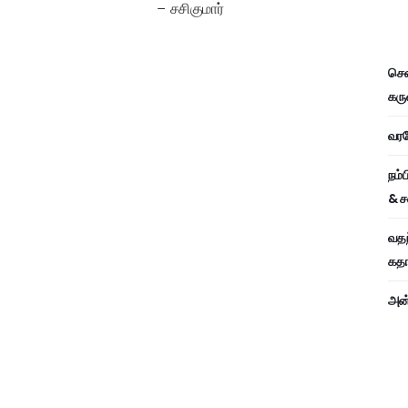
– சசிகுமார்
சென
கரு
வரவே
நம்
& ச
வதந
கதாப
அன்