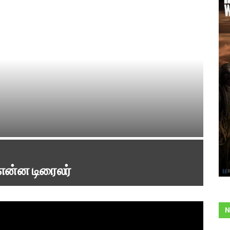
் என்ன டிரைலர்
N