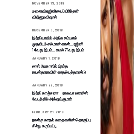
NOVEMBER 13, 2018
மனைவி ரஜினியைப் பிரிந்தார்
விஷ்ணு விஷால்
DECEMBER 6, 2018
இந்தியாவில் அதிக சம்பளம் –
முதலிடம் சல்மான் கான்… ரஜினி
14வது இடம்… கமல் 71வது இடம்
JANUARY 1, 2019
லாஸ் வேகாஸில் பிறந்த
நயன்தாராவின் காதல் புத்தாண்டு
JANUARY 22, 2019
இந்தி காஞ்சனா – ராகவா லாரன்ஸ்
வேடத்தில் அக்‌ஷய்குமார்
FEBRUARY 21, 2019
நான்கு காதல் கதைகளின் தொகுப்பு
சில்லு கருப்பட்டி