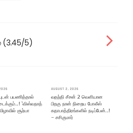
் (3.45/5)
2026
AUGUST 2, 2026
யுடன் பயணித்தால்
வதந்தி சீசன் 2 வெளியான
டைக்கும்..! ‘விஸ்வநாத்
பிறகு நான் நிறைய போலீஸ்
விழாவில் சூர்யா
கதாபாத்திரங்களில் நடிப்பேன்..!
– சசிகுமார்