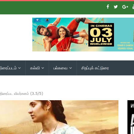
திரைப்படம்
கல்வி
பல்சுவை
சிறப்புக் கட்டுரை
ிரைப்பட விமர்சனம் (3.5/5)