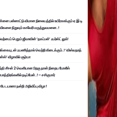
்னை பன்னாட்டு விமான நிலையத்தில் உயிர்காக்கும் ஏ.இ.டி
விகளை நிறுவும் காவேரி மருத்துவமனை..!
ற்பைப் பெறும் ஜீவாவின் ‘தகப்பன்’ ஃபர்ஸ்ட் லுக்!
பிக்கையுடன் பயணித்தால் வெற்றி கிடைக்கும்..! ‘விஸ்வநாத்
ன்ஸ்’ விழாவில் சூர்யா
்தி சீசன் 2 வெளியான பிறகு நான் நிறைய போலீஸ்
ாத்திரங்களில் நடிப்பேன்..! – சசிகுமார்
பே டயானா நன்றி அறிவிப்பு விழா !