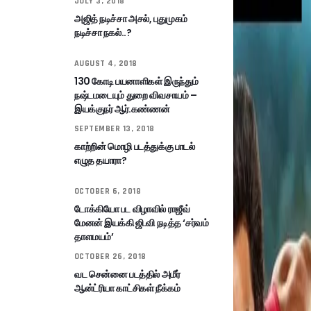
JULY 3, 2018
அஜித் நடிச்சா அசல், புதுமுகம்
நடிச்சா நகல்..?
AUGUST 4, 2018
130 கோடி பயனாளிகள் இருந்தும்
நஷ்டமடையும் துறை விவசாயம் –
இயக்குநர் ஆர்.கண்ணன்
SEPTEMBER 13, 2018
காற்றின் மொழி படத்துக்கு பாடல்
எழுத தயாரா?
OCTOBER 6, 2018
டோக்கியோ பட விழாவில் ராஜீவ்
மேனன் இயக்கி ஜி.வி நடித்த ‘சர்வம்
தாளமயம்’
OCTOBER 26, 2018
வட சென்னை படத்தில் அமீர்
ஆன்ட்ரியா காட்சிகள் நீக்கம்