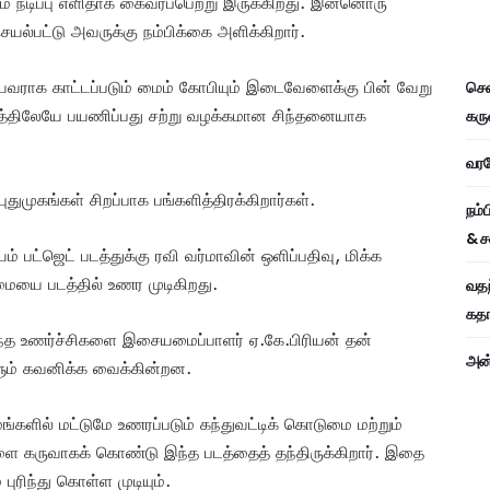
ும் நடிப்பு எளிதாக கைவரப்பெற்று இருக்கிறது. இன்னொரு
ல்பட்டு அவருக்கு நம்பிக்கை அளிக்கிறார்.
தீயவராக காட்டப்படும் மைம் கோபியும் இடைவேளைக்கு பின் வேறு
சென
ுகத்திலேயே பயணிப்பது சற்று வழக்கமான சிந்தனையாக
கரு
வரவே
புதுமுகங்கள் சிறப்பாக பங்களித்திரக்கிறார்கள்.
நம்
& ச
ம் பட்ஜெட் படத்துக்கு ரவி வர்மாவின் ஒளிப்பதிவு, மிக்க
ையை படத்தில் உணர முடிகிறது.
வதந
கதாப
 உணர்ச்சிகளை இசையமைப்பாளர் ஏ.கே.பிரியன் தன்
அன்
ளும் கவனிக்க வைக்கின்றன.
மங்களில் மட்டுமே உணரப்படும் கந்துவட்டிக் கொடுமை மற்றும்
 கருவாகக் கொண்டு இந்த படத்தைத் தந்திருக்கிறார். இதை
 புரிந்து கொள்ள முடியும்.