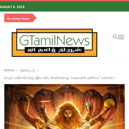
AUGUST 6, 2026
Breaking News
To
na
Home
திரைப்படம்
பெரும் எதிர்பார்ப்புக்கு இடையில், வெளியானது ‘மஹாவதார் நரசிம்மா’ டிரெய்லர் !