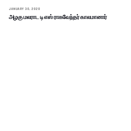
JANUARY 30, 2020
அழகு மலராட டி எஸ் ராகவேந்தர் காலமானார்