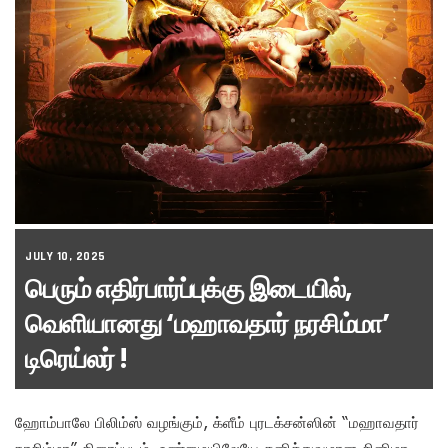
JULY 10, 2025
பெரும் எதிர்பார்ப்புக்கு இடையில்,
வெளியானது ‘மஹாவதார் நரசிம்மா’
டிரெய்லர் !
ஹோம்பாலே பிலிம்ஸ் வழங்கும், க்ளீம் புரடக்சன்ஸின் “மஹாவதார்
நரசிம்மா” திரைப்படம், உண்மையிலேயே தனித்துவமான சினிமா