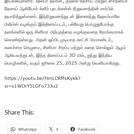
இயக்கியுள்ளார். ஷில்பா தவான், குஷால் தேசாய் மற்றும் சைதன்யா
தேசாய் ஆகியோர் க்ளீம் புரடக்சன்ஸ் நிறுவனத்தின் சார்பில்
தயாரித்துள்ளனர். இந்நிறுவனத்துடன் இணைந்து ஹோம்பாலே
பிலிம்ஸ் வழங்கும் இத்திரைப்படம், பல்வேறு பொழுதுபோக்கு
தளங்களில் ஒரு சினிமா அற்புதத்தை வழங்குவதை நோக்கமாகக்
கொண்டுள்ளது. அதன் ஒப்பிடமுடியாத காட்சி பிரமாண்டம்,
கலாச்சார செழுமை, சினிமா சிறப்பு மற்றும் கதை சொல்லும் ஆழம்
ஆகியவற்றுடன், இந்த திரைப்படம் 3D யில், ஐந்து இந்திய
மொழிகளில், வரும் ஜூலை 25, 2025 அன்று வெளியாகிறது.
https://youtu.be/HmLCRMsKykk?
si=s1WOrY5LGFo73Ju2
Share This:
WhatsApp
X
Facebook