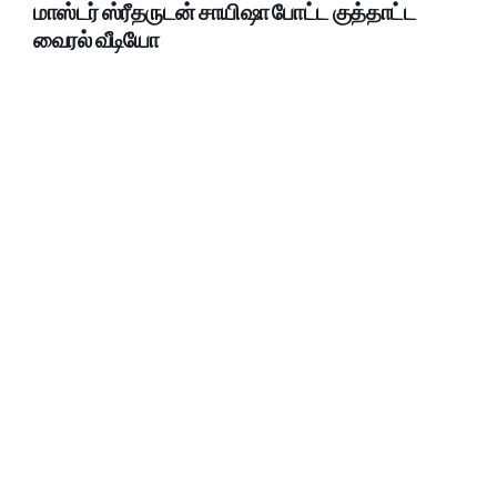
மாஸ்டர் ஸ்ரீதருடன் சாயிஷா போட்ட குத்தாட்ட
வைரல் வீடியோ