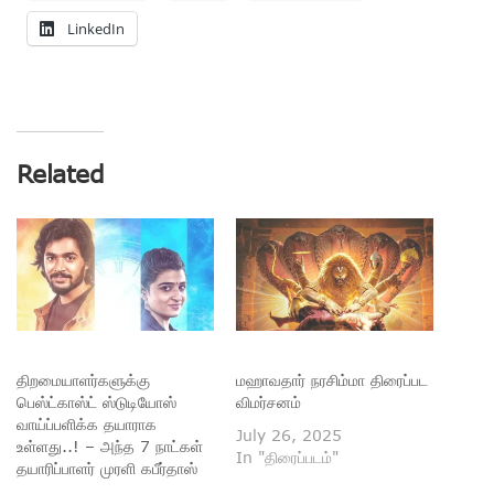
LinkedIn
Related
திறமையாளர்களுக்கு
மஹாவதார் நரசிம்மா திரைப்பட
பெஸ்ட்காஸ்ட் ஸ்டுடியோஸ்
விமர்சனம்
வாய்ப்பளிக்க தயாராக
July 26, 2025
உள்ளது..! – அந்த 7 நாட்கள்
In "திரைப்படம்"
தயாரிப்பாளர் முரளி கபீர்தாஸ்