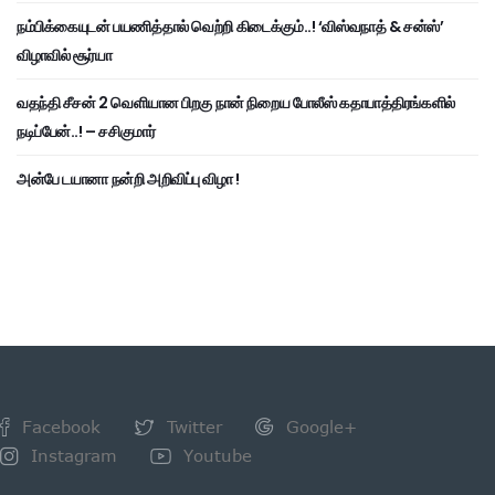
நம்பிக்கையுடன் பயணித்தால் வெற்றி கிடைக்கும்..! ‘விஸ்வநாத் & சன்ஸ்’
விழாவில் சூர்யா
வதந்தி சீசன் 2 வெளியான பிறகு நான் நிறைய போலீஸ் கதாபாத்திரங்களில்
நடிப்பேன்..! – சசிகுமார்
அன்பே டயானா நன்றி அறிவிப்பு விழா !
Facebook
Twitter
Google+
Instagram
Youtube