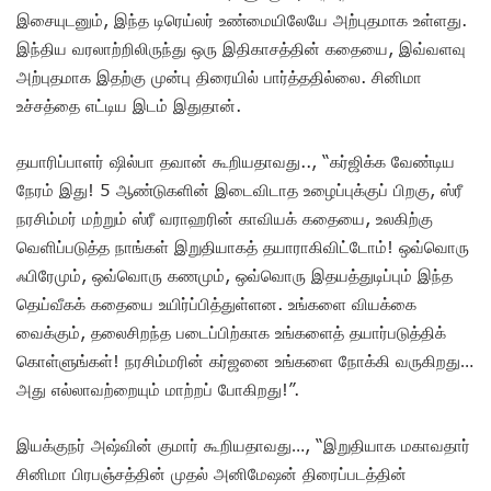
இசையுடனும், இந்த டிரெய்லர் உண்மையிலேயே அற்புதமாக உள்ளது.
இந்திய வரலாற்றிலிருந்து ஒரு இதிகாசத்தின் கதையை, இவ்வளவு
அற்புதமாக இதற்கு முன்பு திரையில் பார்த்ததில்லை. சினிமா
உச்சத்தை எட்டிய இடம் இதுதான்.
தயாரிப்பாளர் ஷில்பா தவான் கூறியதாவது.., “கர்ஜிக்க வேண்டிய
நேரம் இது! 5 ஆண்டுகளின் இடைவிடாத உழைப்புக்குப் பிறகு, ஸ்ரீ
நரசிம்மர் மற்றும் ஸ்ரீ வராஹரின் காவியக் கதையை, உலகிற்கு
வெளிப்படுத்த நாங்கள் இறுதியாகத் தயாராகிவிட்டோம்! ஒவ்வொரு
ஃபிரேமும், ஒவ்வொரு கணமும், ஒவ்வொரு இதயத்துடிப்பும் இந்த
தெய்வீகக் கதையை உயிர்ப்பித்துள்ளன. உங்களை வியக்கை
வைக்கும், தலைசிறந்த படைப்பிற்காக உங்களைத் தயார்படுத்திக்
கொள்ளுங்கள்! நரசிம்மரின் கர்ஜனை உங்களை நோக்கி வருகிறது…
அது எல்லாவற்றையும் மாற்றப் போகிறது!”.
இயக்குநர் அஷ்வின் குமார் கூறியதாவது…, “இறுதியாக மகாவதார்
சினிமா பிரபஞ்சத்தின் முதல் அனிமேஷன் திரைப்படத்தின்