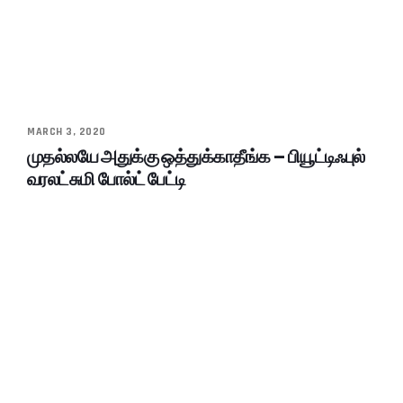
MARCH 3, 2020
முதல்லயே அதுக்கு ஒத்துக்காதீங்க – பியூட்டிஃபுல்
வரலட்சுமி போல்ட் பேட்டி