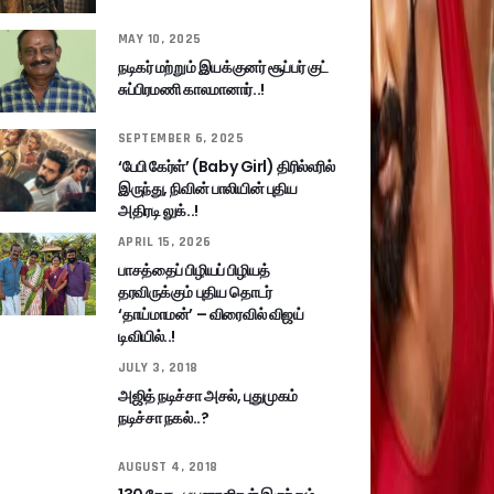
MAY 10, 2025
நடிகர் மற்றும் இயக்குனர் சூப்பர் குட்
சுப்பிரமணி காலமானார்..!
SEPTEMBER 6, 2025
‘பேபி கேர்ள்’ (Baby Girl) திரில்லரில்
இருந்து, நிவின் பாலியின் புதிய
அதிரடி லுக்..!
APRIL 15, 2026
பாசத்தைப் பிழியப் பிழியத்
தரவிருக்கும் புதிய தொடர்
‘தாய்மாமன்’ – விரைவில் விஜய்
டிவியில்..!
JULY 3, 2018
அஜித் நடிச்சா அசல், புதுமுகம்
நடிச்சா நகல்..?
AUGUST 4, 2018