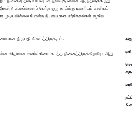
் நினைவு திரும்பியவுடன் தனக்கு என்ன நேர்ந்திருக்கிறது
ண்டு பெண்களைப் பெற்ற ஒரு தாய்க்கு மகளிடம் தெரியும்
உணர முடியவில்லை போன்ற நியாயமான சந்தேகங்கள் எழவே
மையான திருப்தி கிடைத்திருக்கும்.
வதந
டிச
 என்ன விதமான உணர்ச்சியை கடத்த நினைத்திருக்கிறாரோ அது
சென
கரு
வரவே
நம்
& ச