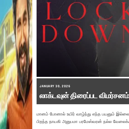
JANUARY 30, 2026
லாக்டவுன் திரைப்பட விமர்சனம்
மானம் போனால் உயிர் வாழ்ந்து எந்த பயனும் இல
பிறந்த நாயகி அனுபமா பரமேஸ்வரன் நல்ல வேலைக்