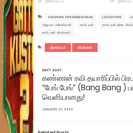
In "திரைப்படம்"
In "திரைப்பட
ANUPAMA PARAMESWARAN
LOCKDOWN
L
அனுபமா பரமேஸ்வரன்
லாக்டவுன்
லாக்டவுன் திரை விமர்
லாக்டவுன் விமர்சனம்
திரைப்படம்
விமர்சனம்
NEXT POST
கண்ணன் ரவி தயாரிப்பில் பிரபு
“பேங் பேங்” (Bang Bang ) பட
வெளியானது!
JANUARY 31, 2026
Related Posts