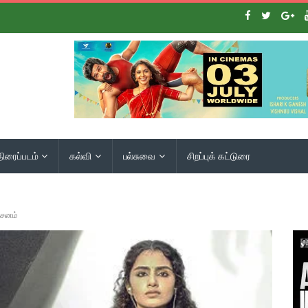
திரைப்படம்
கல்வி
பல்சுவை
சிறப்புக் கட்டுரை
்சனம்