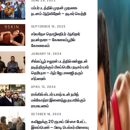
JUNE 26, 2023
பம்பர் படத்தில் முதன் முதலாக
நடனம் ஆடுகிறேன் – நடிகர் வெற்றி
SEPTEMBER 15, 2023
சர்வதேச தொழிலதிபர் ஆகிறார்
நயன்தாரா – கோலாலம்பூரில்
கோலாகலம்
JANUARY 14, 2024
சிங்கப்பூர் சலூன் படத்தில் என்னுடன்
நடித்திருக்கும் மிகப்பெரிய நடிகர் யார்
தெரியுமா – ஆர்.ஜே.பாலாஜி தரும்
சர்ப்ரைஸ்
APRIL 13, 2024
ராக்கிங் ஸ்டார் யாஷ் உடன் நமித்
மல்கோத்ரா இணைந்து தயாரிக்கும்
ராமாயணம்
OCTOBER 18, 2024
கவினுக்கு 20 ரூபாய் பிச்சை போட்ட
இளம்பெண் – பிளடி பெக்கர் விளைவு