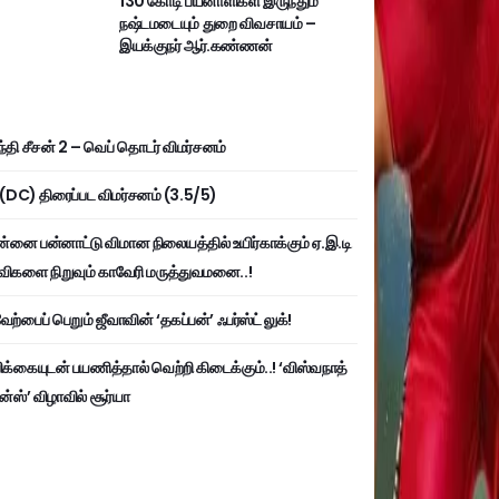
130 கோடி பயனாளிகள் இருந்தும்
நஷ்டமடையும் துறை விவசாயம் –
இயக்குநர் ஆர்.கண்ணன்
்தி சீசன் 2 – வெப் தொடர் விமர்சனம்
ி (DC) திரைப்பட விமர்சனம் (3.5/5)
்னை பன்னாட்டு விமான நிலையத்தில் உயிர்காக்கும் ஏ.இ.டி
விகளை நிறுவும் காவேரி மருத்துவமனை..!
ற்பைப் பெறும் ஜீவாவின் ‘தகப்பன்’ ஃபர்ஸ்ட் லுக்!
பிக்கையுடன் பயணித்தால் வெற்றி கிடைக்கும்..! ‘விஸ்வநாத்
ன்ஸ்’ விழாவில் சூர்யா