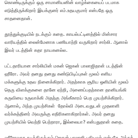
கொண்டிருக்கும் ஒரு சாமானியனின் வாழ்க்கையைப் படமாக
எடுத்திருக்கிறார் இயக்குனர் எம்.உதயகுமார் என்பதே ஒரு
சாதனைதான்.
தூத்துக்குடியில் நடக்கும் கதை. காயல்பட்டினத்தில் மின்சார
வாரியத்தில் லைன்மேனாக பணியாற்றி வருகிறார் சார்லி. ஆனால்
இவர் படத்தின் கதா நாயகனல்ல.
பட்டதாரியான சார்லியின் மகன் ஜெகன் பாலாஜிதான் படத்தின்
ஹீரோ. அவர் தனது தனது கண்டுபிடிப்புகள் மூலம் எளிய
மக்களுக்கு உதவ நினைக்கிறார். அதற்காக சூரிய ஒளியின் மூலம்
தெரு விளக்குகளை தானே ஏற்றி, அணைப்பதற்கான தானியங்கி
கருவியை உருவாக்கி அதற்கு அங்கீகாரம் பெற முயற்சிக்கிறார்.
ஆனால், அந்த முயற்சிகள் தோல்வி அடைவதுடன் முதலாளி
வர்க்கத்தினர் அவருக்கு எதிரிகளாகிறார்கள். அவர் தனது
முயற்சியில் வெற்றி பெற்றாரா, இல்லையா? என்பதுதான் கதை.
ஹீரோவாக நடித்திருக்கும் ஜெகன் பாலாஜி புதியவர் என்பதே அந்தக்