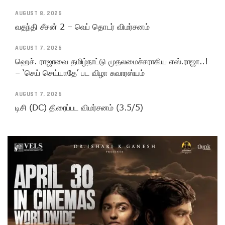
AUGUST 8, 2026
வதந்தி சீசன் 2 – வெப் தொடர் விமர்சனம்
AUGUST 7, 2026
ஹெச். ராஜாவை தமிழ்நாட்டு முதலமைச்சராகிய எஸ்.ராஜா..!
– ‘செய் செய்யாதே’ பட விழா சுவாரஸ்யம்
AUGUST 7, 2026
டிசி (DC) திரைப்பட விமர்சனம் (3.5/5)