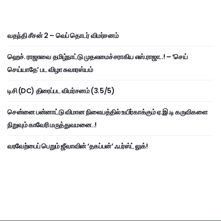
வதந்தி சீசன் 2 – வெப் தொடர் விமர்சனம்
ஹெச். ராஜாவை தமிழ்நாட்டு முதலமைச்சராகிய எஸ்.ராஜா..! – ‘செய்
செய்யாதே’ பட விழா சுவாரஸ்யம்
டிசி (DC) திரைப்பட விமர்சனம் (3.5/5)
சென்னை பன்னாட்டு விமான நிலையத்தில் உயிர்காக்கும் ஏ.இ.டி கருவிகளை
நிறுவும் காவேரி மருத்துவமனை..!
வரவேற்பைப் பெறும் ஜீவாவின் ‘தகப்பன்’ ஃபர்ஸ்ட் லுக்!