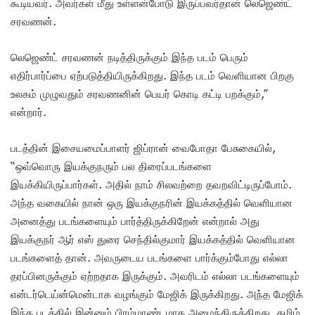
கூடியவர். அவர்கள் மீது உள்ளன்போடு இருப்பவர்தான் லெஜெண்ட்
சரவணன்.
லெஜெண்ட் சரவணன் நடித்திருக்கும் இந்த படம் பெரும்
எதிர்பார்ப்பை ஏற்படுத்தியிருக்கிறது. இந்த படம் வெளியான பிறகு
உலகம் முழுவதும் சரவணனின் பெயர் கொடி கட்டி பறக்கும்,”
என்றார்.
படத்தின் இசையமைப்பாளர் ஜிப்ரான் வைபோதா பேசுகையில்,
“ஒவ்வொரு இயக்குநரும் பல திரைப்படங்களை
இயக்கியிருப்பார்கள். அதில் நாம் சிலவற்றை தவறவிட்டிருப்போம்.
அந்த வகையில் நான் ஒரு இயக்குநரின் இயக்கத்தில் வெளியான
அனைத்து படங்களையும் பார்த்திருக்கிறேன் என்றால் அது
இயக்குநர் ஆர் எஸ் துரை செந்தில்குமார் இயக்கத்தில் வெளியான
படங்களைத் தான். அவருடைய படங்களை பார்க்கும்போது எல்லா
தரப்பினருக்கும் ஏற்றதாக இருக்கும். அவரிடம் எல்லா படங்களையும்
என்டர்டெய்ன்மென்டாக வழங்கும் மேஜிக் இருக்கிறது. அந்த மேஜிக்
இந்த படத்தில் இன்னும் பிரம்மாண்டமாக அமைந்திருக்கிறது. தமிழ்