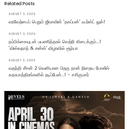
Related Posts
AUGUST 3, 2026
வரவேற்பைப் பெறும் ஜீவாவின் ‘தகப்பன்’ ஃபர்ஸ்ட் லுக்!
AUGUST 3, 2026
நம்பிக்கையுடன் பயணித்தால் வெற்றி கிடைக்கும்..!
‘விஸ்வநாத் & சன்ஸ்’ விழாவில் சூர்யா
AUGUST 2, 2026
வதந்தி சீசன் 2 வெளியான பிறகு நான் நிறைய போலீஸ்
கதாபாத்திரங்களில் நடிப்பேன்..! – சசிகுமார்