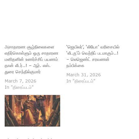
அசாதாரண சூழ்நிலைகளை
‘ஜெயிலர்’, ‘லியோ’ வரிசையில்
எதிர்கொள்ளும் ஒரு சாதாரண
‘லீடரு’ம் வெற்றிப் படமாகும்..!
மனிதனின் உணர்ச்சிப் பயணம்
– லெஜெண்ட் சரவணன்
தான் லீடர்..! – ஆர். எஸ்.
நம்பிக்கை
துரை செந்தில்குமார்
March 31, 2026
March 7, 2026
In "திரைப்படம்"
In "திரைப்படம்"