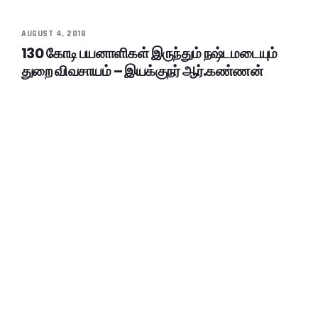
AUGUST 4, 2018
130 கோடி பயனாளிகள் இருந்தும் நஷ்டமடையும்
துறை விவசாயம் – இயக்குநர் ஆர்.கண்ணன்