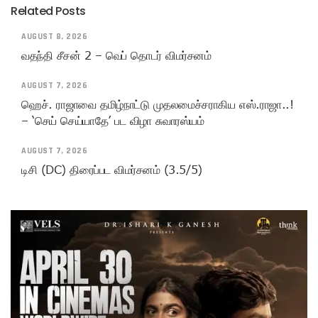
Related Posts
AUGUST 8, 2026
வதந்தி சீசன் 2 – வெப் தொடர் விமர்சனம்
AUGUST 7, 2026
ஹெச். ராஜாவை தமிழ்நாட்டு முதலமைச்சராகிய எஸ்.ராஜா..!
– ‘செய் செய்யாதே’ பட விழா சுவாரஸ்யம்
AUGUST 7, 2026
டிசி (DC) திரைப்பட விமர்சனம் (3.5/5)