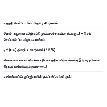
வதந்தி சீசன் 2 – வெப் தொடர் விமர்சனம்
ஹெச். ராஜாவை தமிழ்நாட்டு முதலமைச்சராகிய எஸ்.ராஜா..! – ‘செய்
செய்யாதே’ பட விழா சுவாரஸ்யம்
டிசி (DC) திரைப்பட விமர்சனம் (3.5/5)
சென்னை பன்னாட்டு விமான நிலையத்தில் உயிர்காக்கும் ஏ.இ.டி கருவிகளை
நிறுவும் காவேரி மருத்துவமனை..!
வரவேற்பைப் பெறும் ஜீவாவின் ‘தகப்பன்’ ஃபர்ஸ்ட் லுக்!