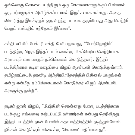
ஒவ்வொரு கொலை படத்திலும் ஒரு கொலைகாரனுக்குப் பின்னால்
ஒரு மர்மமுடிச்சு அவிழ்க்கப்படாமல் இறுக்கமாக உள்ளது. அதை
விசாரித்து இயக்குநர் ஒரு சிறந்த படமாக தரும்போது அது வெற்றிப்
பெறும் என்பதில் சந்தேகம் இல்லை”.
சக்தி ஃபிலிம் பேக்டரி சக்தி பேசியதாவது, “’போர்தொழில்’
படத்திற்கு பிறகு இந்தப் படம் எனக்கு மிகப்பெரிய வெற்றியாக
அமையும் என பலரும் நம்பிக்கைக் கொடுத்தனர். இந்தப்
படத்திற்காக கடின உழைப்பை விஜய் ஆண்டனி கொடுத்துள்ளார்.
தமிழ்நாட்டைத் தாண்டி ஆந்திரபிரதேசத்தில் பிசினஸ் பாருங்கள்
என்று என்மீது நம்பிக்கையாகக் கொடுத்தர் விஜய் ஆண்டனி.
அவருக்கு நன்றி”.
நடிகர் ஜான் விஜய், “மிஷ்கின் சொன்னது போல, படத்திற்காக
படக்குழு எவ்வளவு கஷ்டப்பட்டு உள்ளார்கள் என்பது தெரிகிறது.
இந்தப் படத்தில் நான் போலீஸ் கதாபாத்திரத்தில் நடித்துள்ளேன்.
நீங்கள் கொடுக்கும் விலைக்கு ‘கொலை’ மதிப்பானது”.