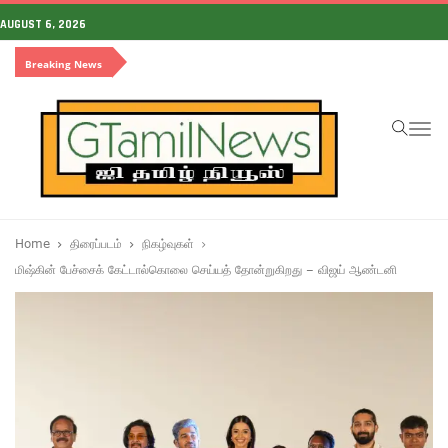
AUGUST 6, 2026
Breaking News
To
na
Home
திரைப்படம்
நிகழ்வுகள்
மிஷ்கின் பேச்சைக் கேட்டால்கொலை செய்யத் தோன்றுகிறது – விஜய் ஆண்டனி