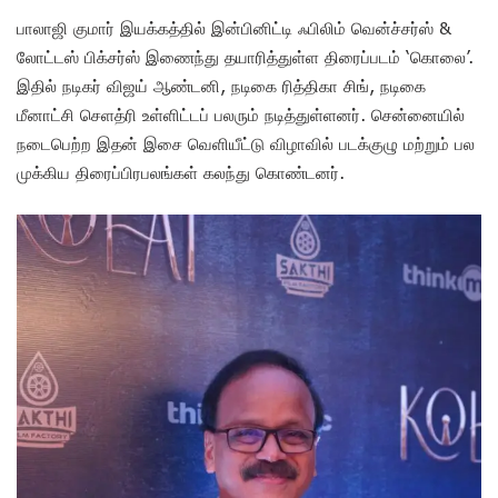
பாலாஜி குமார் இயக்கத்தில் இன்பினிட்டி ஃபிலிம் வென்ச்சர்ஸ் &
லோட்டஸ் பிக்சர்ஸ் இணைந்து தயாரித்துள்ள திரைப்படம் ‘கொலை’.
இதில் நடிகர் விஜய் ஆண்டனி, நடிகை ரித்திகா சிங், நடிகை
மீனாட்சி செளத்ரி உள்ளிட்டப் பலரும் நடித்துள்ளனர். சென்னையில்
நடைபெற்ற இதன் இசை வெளியீட்டு விழாவில் படக்குழு மற்றும் பல
முக்கிய திரைப்பிரபலங்கள் கலந்து கொண்டனர்.