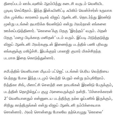
திரைப்படம் லாக்டவுனில் ஆரம்பித்து கடைசி வருடம் வெளியிட
முடிவு செய்தோம். இந்த இன்ஃபினிட்டி ஃபிலிம் வென்ச்சர்ஸ் உருவாக
மிக முக்கிய காரணம் நடிகர் விஜய் ஆண்டனி. தொடர்ந்து இரண்டு
மூன்று படங்கள் தயாரிக்க வேண்டும் என்று அவர்தான் எங்களை
ஊக்கப்படுத்தினார். ‘கொலை’க்கு பிறகு ‘இரத்தம்’ வரும். அதன்
பிறகு ‘மழை பிடிக்காத மனிதன்’ படம் வரும். இப்படி அடுத்தடுத்து
விஜய் ஆண்டனி அவர்களுடன் இணைந்து படத்தில் பணி புரிவது
எங்களுக்கு மகிழ்ச்சி. இயக்குநர் பாலாஜி குமார் மிகச்சிறந்த
படமாக இதை கொடுத்துள்ளார்.
சமீபத்தில் வெளியான மீடியம் பட்ஜெட் படங்கள் பெரிய வெற்றியை
பெற்றது போல இந்த படமும் வெற்றி பெறும் என்று நம்புகிறோம்.
ரித்திகா சிங், மீனாட்சி சௌத்ரி என நாயகிகள் இரண்டு பேருக்கும்,
படத்தின் தொழில்நுட்ப குழு அனைவருக்கும் நன்றி. ‘பிச்சைக்காரன்
2’ வெளியானதும் என்னுடைய படத்திற்கு நல்ல ஓப்பனிங் இருக்கும்,
சிறிது காத்திருங்கள் என்று விஜய் ஆண்டனி நம்பிக்கையாக
சொன்னார். அவர் சொன்னது போலவே தற்பொழுது ‘கொலை’