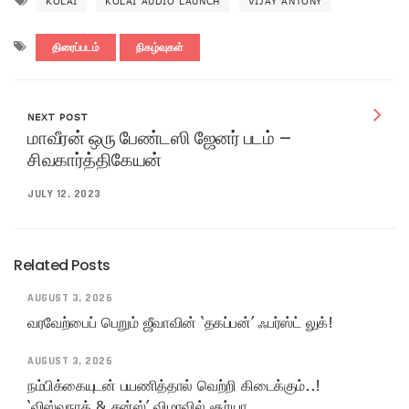
KOLAI
KOLAI AUDIO LAUNCH
VIJAY ANTONY
திரைப்படம்
நிகழ்வுகள்
NEXT POST
மாவீரன் ஒரு பேண்டஸி ஜேனர் படம் –
சிவகார்த்திகேயன்
JULY 12, 2023
Related Posts
AUGUST 3, 2026
வரவேற்பைப் பெறும் ஜீவாவின் ‘தகப்பன்’ ஃபர்ஸ்ட் லுக்!
AUGUST 3, 2026
நம்பிக்கையுடன் பயணித்தால் வெற்றி கிடைக்கும்..!
‘விஸ்வநாத் & சன்ஸ்’ விழாவில் சூர்யா