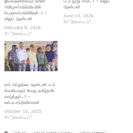
இயக்குனராகவும் நானே
படம் நூறு சாமி..! – விஜய்
அறிமுகப்படுத்தியதில்
ஆண்டனி
பெருமைப்படுகிறேன்..! –
June 13, 2026
விஜய் ஆண்டனி
In "திரைப்படம்"
February 8, 2026
In "திரைப்படம்"
ராம் அப்துல்லா ஆண்டனி படம்
வெளியாகும் போது தமிழ்நாடே
வாழ்த்தும்..! –
எஸ்.ஏ.சந்திரசேகரன்
October 10, 2025
In "திரைப்படம்"