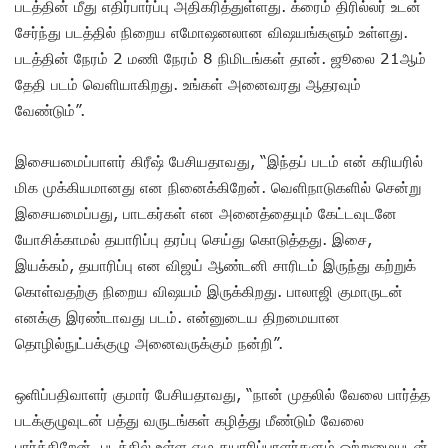
படத்தின் மீது எதிர்பார்ப்பு அதிகரித்துள்ளது. க்ரைம் திரில்லர் உடன்
சேர்ந்து படத்தில் நிறைய எமோஷனலான விஷயங்களும் உள்ளது.
படத்தின் நேரம் 2 மணி நேரம் 8 நிமிடங்கள் தான். ஜூலை 21ஆம்
தேதி படம் வெளியாகிறது. உங்கள் அனைவரது ஆதரவும்
வேண்டும்”.
இசையமைப்பாளர் கிரீஷ் பேசியதாவது, “இந்தப் படம் என் கரியரில்
மிக முக்கியமானது என நினைக்கிறேன். வெளிநாடுகளில் சென்று
இசையமைப்பது, பாடகர்கள் என அனைத்தையும் கேட்டவுடனே
யோசிக்காமல் தயாரிப்பு தரப்பு செய்து கொடுத்தது. இசை,
இயக்கம், தயாரிப்பு என விஜய் ஆண்டனி சாரிடம் இருந்து கற்றுக்
கொள்வதற்கு நிறைய விஷயம் இருக்கிறது. பாலாஜி குமாருடன்
எனக்கு இரண்டாவது படம். என்னுடைய திறமையான
தொழில்நுட்பக்குழு அனைவருக்கும் நன்றி”.
ஒளிப்பதிவாளர் குமார் பேசியதாவது, “நான் முதலில் வேலை பார்த்த
படக்குழுவுடன் பத்து வருடங்கள் கழித்து மீண்டும் வேலை
பார்க்கிறேன். படத்தில் உள்ள ஏழு தயாரிப்பாளர்களும் ஒற்றுமையுடன்