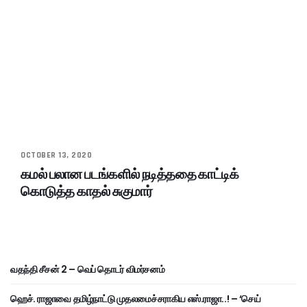
OCTOBER 13, 2020
கமல் பலான படங்களில் நடித்ததை காட்டிக்
கொடுத்த காதல் சுகுமார்
வதந்தி சீசன் 2 – வெப் தொடர் விமர்சனம்
ஹெச். ராஜாவை தமிழ்நாட்டு முதலமைச்சராகிய எஸ்.ராஜா..! – ‘செய்