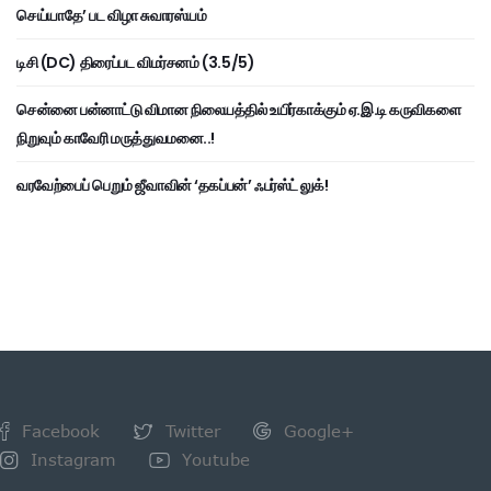
செய்யாதே’ பட விழா சுவாரஸ்யம்
டிசி (DC) திரைப்பட விமர்சனம் (3.5/5)
சென்னை பன்னாட்டு விமான நிலையத்தில் உயிர்காக்கும் ஏ.இ.டி கருவிகளை
நிறுவும் காவேரி மருத்துவமனை..!
வரவேற்பைப் பெறும் ஜீவாவின் ‘தகப்பன்’ ஃபர்ஸ்ட் லுக்!
Facebook
Twitter
Google+
Instagram
Youtube