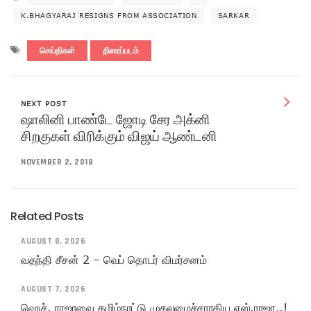
K.BHAGYARAJ RESIGNS FROM ASSOCIATION
SARKAR
செய்திகள்
திரைப்படம்
NEXT POST
ஷாலினி பாண்டே ஜோடி சேர அக்னி
சிறகுகள் விரிக்கும் விஜய் ஆண்டனி
NOVEMBER 2, 2018
Related Posts
AUGUST 8, 2026
வதந்தி சீசன் 2 – வெப் தொடர் விமர்சனம்
AUGUST 7, 2026
ஹெச். ராஜாவை தமிழ்நாட்டு முதலமைச்சராகிய எஸ்.ராஜா..!