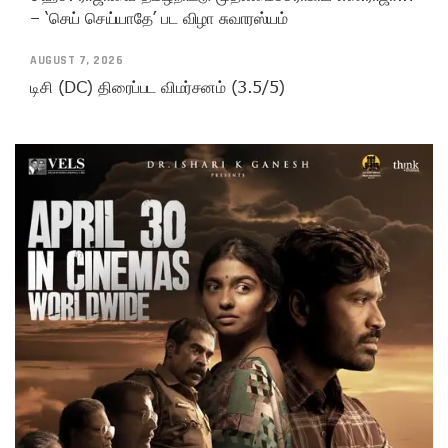
– ‘செய் செய்யாதே’ பட விழா சுவாரஸ்யம்
AUGUST 7, 2026
டிசி (DC) திரைப்பட விமர்சனம் (3.5/5)