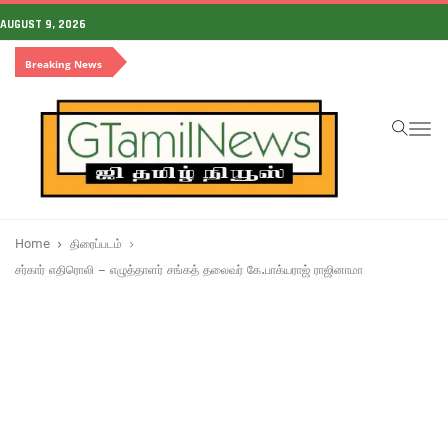
AUGUST 9, 2026
Breaking News
To
na
Home
திரைப்படம்
சர்கார் எதிரொலி – எழுத்தாளர் சங்கத் தலைவர் கே.பாக்யராஜ் ராஜினாமா