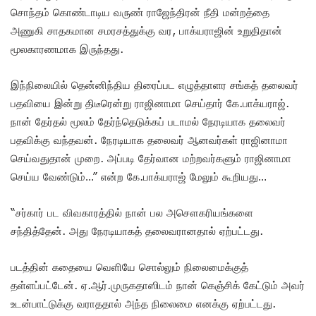
சொந்தம் கொண்டாடிய வருண் ராஜேந்திரன் நீதி மன்றத்தை
அணுகி சாதகமான சமரசத்துக்கு வர, பாக்யராஜின் உறுதிதான்
மூலகாரணமாக இருந்தது.
இந்நிலையில் தென்னிந்திய திரைப்பட எழுத்தாளர சங்கத் தலைவர்
பதவியை இன்று திடீரென்று ராஜினாமா செய்தார் கே.பாக்யராஜ்.
நான் தேர்தல் மூலம் தேர்ந்தெடுக்கப் படாமல் நேரடியாக தலைவர்
பதவிக்கு வந்தவன். நேரடியாக தலைவர் ஆனவர்கள் ராஜினாமா
செய்வதுதான் முறை. அப்படி தேர்வான மற்றவர்களும் ராஜினாமா
செய்ய வேண்டும்…” என்ற கே.பாக்யராஜ் மேலும் கூறியது…
“சர்கார் பட விவகாரத்தில் நான் பல அசௌகரியங்களை
சந்தித்தேன். அது நேரடியாகத் தலைவரானதால் ஏற்பட்டது.
படத்தின் கதையை வெளியே சொல்லும் நிலைமைக்குத்
தள்ளப்பட்டேன். ஏ.ஆர்.முருகதாஸிடம் நான் கெஞ்சிக் கேட்டும் அவர்
உடன்பாட்டுக்கு வராததால் அந்த நிலைமை எனக்கு ஏற்பட்டது.