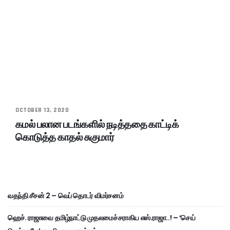
OCTOBER 13, 2020
கமல் பலான படங்களில் நடித்ததை காட்டிக்
கொடுத்த காதல் சுகுமார்
வதந்தி சீசன் 2 – வெப் தொடர் விமர்சனம்
ஹெச். ராஜாவை தமிழ்நாட்டு முதலமைச்சராகிய எஸ்.ராஜா..! – ‘செய்