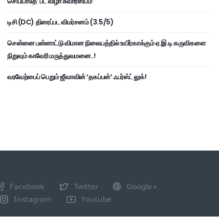
செய்யாதே’ பட விழா சுவாரஸ்யம்
டிசி (DC) திரைப்பட விமர்சனம் (3.5/5)
சென்னை பன்னாட்டு விமான நிலையத்தில் உயிர்காக்கும் ஏ.இ.டி கருவிகளை
நிறுவும் காவேரி மருத்துவமனை..!
வரவேற்பைப் பெறும் ஜீவாவின் ‘தகப்பன்’ ஃபர்ஸ்ட் லுக்!
Facebook
Twitter
Google+
Instagram
Youtube