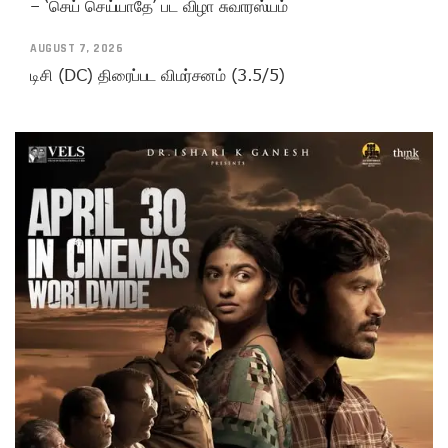
– ‘செய் செய்யாதே’ பட விழா சுவாரஸ்யம்
AUGUST 7, 2026
டிசி (DC) திரைப்பட விமர்சனம் (3.5/5)