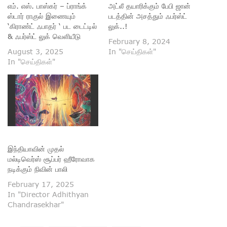
எம். எஸ். பாஸ்கர் – ப்ராங்க்
அட்லீ தயாரிக்கும் பேபி ஜான்
ஸ்டார் ராகுல் இணையும்
படத்தின் அசத்தும் ஃபர்ஸ்ட்
‘கிராண்ட் ஃபாதர் ‘ பட டைட்டில்
லுக்..!
& ஃபர்ஸ்ட் லுக் வெளியீடு
February 8, 2024
August 3, 2025
In "செய்திகள்"
In "செய்திகள்"
இந்தியாவின் முதல்
மல்டிவெர்ஸ் சூப்பர் ஹீரோவாக
நடிக்கும் நிவின் பாலி
February 17, 2025
In "Director Adhithyan
Chandrasekhar"