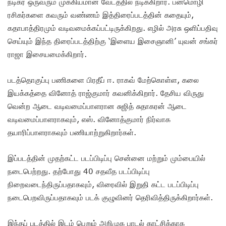
நடிகர் ஒருவரும் முக்கியமான வேடத்தில் நடிக்கிறார். பன்மொழி
ரசிகர்களை கவரும் வண்ணம் இத்திரைப்படத்தின் கதையும்,
கதாபாத்திரமும் வடிவமைக்கப்பட்டிருக்கிறது. எழில் அரசு ஒளிப்பதிவு
செய்யும் இந்த திரைப்படத்திற்கு ‘இளைய இசைஞானி’ யுவன் சங்கர்
ராஜா இசையமைக்கிறார்.
படத்தொகுப்பு பணிகளை பிரதீப் ஈ. ராகவ் மேற்கொள்ள, கலை
இயக்கத்தை வினோத் ராஜ்குமார் கவனிக்கிறார். தேசிய விருது
வென்ற ஆடை வடிவமைப்பாளரான சுஜித் சுதாகரன் ஆடை
வடிவமைப்பாளராகவும், எஸ். வினோத்குமார் நிர்வாக
தயாரிப்பாளராகவும் பணியாற்றுகிறார்கள்.
இப்படத்தின் முதற்கட்ட படப்பிடிப்பு சென்னை மற்றும் மும்பையில்
நடைபெற்றது. தற்போது 40 சதவீத படப்பிடிப்பு
நிறைவடைந்திருப்பதாகவும், விரைவில் இறுதி கட்ட படப்பிடிப்பு
நடைபெறவிருப்பதாகவும் படக் குழுவினர் தெரிவித்திருக்கிறார்கள்.
இந்தப் படத்தில் இடம் பெறும் அறிமுக பாடல் காட்சிக்காக