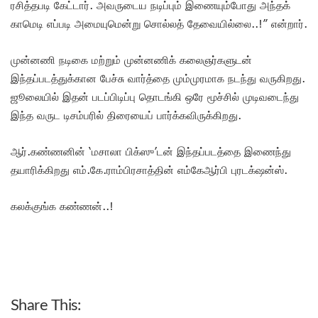
ரசித்தபடி கேட்டார். அவருடைய நடிப்பும் இணையும்போது அந்தக்
காமெடி எப்படி அமையுமென்று சொல்லத் தேவையில்லை..!” என்றார்.
முன்னணி நடிகை மற்றும் முன்னணிக் கலைஞர்களுடன்
இந்தப்படத்துக்கான பேச்சு வார்த்தை மும்முரமாக நடந்து வருகிறது.
ஜூலையில் இதன் படப்பிடிப்பு தொடங்கி ஒரே மூச்சில் முடிவடைந்து
இந்த வருட டிசம்பரில் திரையைப் பார்க்கவிருக்கிறது.
ஆர்.கண்ணனின் ‘மசாலா பிக்ஸு’டன் இந்தப்படத்தை இணைந்து
தயாரிக்கிறது எம்.கே.ராம்பிரசாத்தின் எம்கேஆர்பி புரடக்‌ஷன்ஸ்.
கலக்குங்க கண்ணன்..!
Share This: