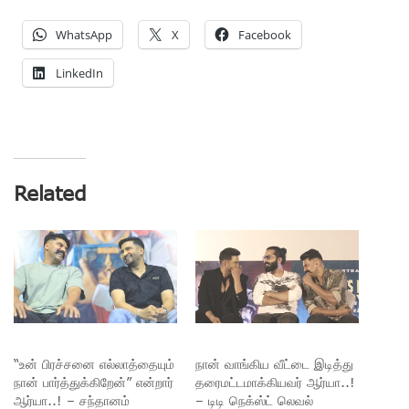
WhatsApp
X
Facebook
LinkedIn
Related
“உன் பிரச்சனை எல்லாத்தையும்
நான் வாங்கிய வீட்டை இடித்து
நான் பார்த்துக்கிறேன்” என்றார்
தரைமட்டமாக்கியவர் ஆர்யா..!
ஆர்யா..! – சந்தானம்
– டிடி நெக்ஸ்ட் லெவல்