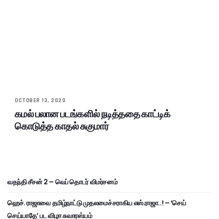
OCTOBER 13, 2020
கமல் பலான படங்களில் நடித்ததை காட்டிக்
கொடுத்த காதல் சுகுமார்
வதந்தி சீசன் 2 – வெப் தொடர் விமர்சனம்
ஹெச். ராஜாவை தமிழ்நாட்டு முதலமைச்சராகிய எஸ்.ராஜா..! – ‘செய்
செய்யாதே’ பட விழா சுவாரஸ்யம்