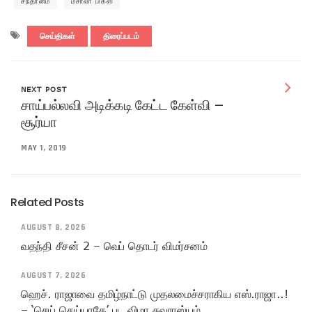
சந்தானம்
மசாலா பிக்ஸ்
செய்திகள்
திரைப்படம்
NEXT POST
சாய்பல்லவி அடிக்கடி கேட்ட கேள்வி –
சூர்யா
MAY 1, 2019
Related Posts
AUGUST 8, 2026
வதந்தி சீசன் 2 – வெப் தொடர் விமர்சனம்
AUGUST 7, 2026
ஹெச். ராஜாவை தமிழ்நாட்டு முதலமைச்சராகிய எஸ்.ராஜா..!
– ‘செய் செய்யாதே’ பட விழா சுவாரஸ்யம்