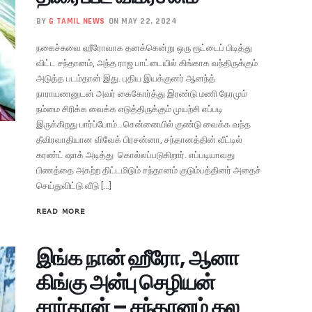
BY
G TAMIL NEWS
ON MAY 22, 2024
நகைச்சுவை ஹீரோவாக தனக்கென்று ஒரு ரூட்டைப் பிடித்து
விட்ட சந்தானம், அந்த ராஜ பாட்டையில் கிங்காக வந்திருக்கும்
அடுத்த படம்தான் இது. புதிய இயக்குனர் ஆனந்த்
நாராயணனுடன் அவர் கைகோர்த்து இரண்டு மணி நேரமும்
நம்மை சிரிக்க வைக்க எடுத்திருக்கும் முயற்சி எப்படி
இருக்கிறது பார்ப்போம்.. சென்னையில் குண்டு வைக்க வந்த
தீவிரவாதியான விவேக் பிரசன்னா, சந்தானத்தின் வீட்டில்
கரண்ட் ஷாக் அடித்து கொல்லப்படுகிறார். எப்படியாவது
பிணத்தை அகற்ற திட்டமிடும் சந்தானம் குடும்பத்தினர் அதைச்
செய்துவிட்டு வீடு […]
READ MORE
இங்க நான் ஹீரோ, ஆனா
கிங்கு அன்பு செழியன்
சார்தான் – சந்தானம் கல