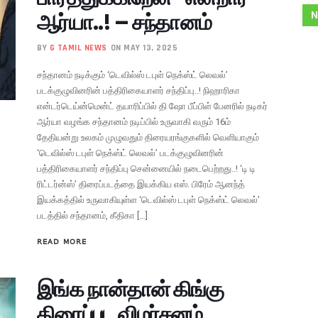
ஆர்யா..! – சந்தானம்
N
BY
G TAMIL NEWS
ON MAY 13, 2025
சந்தானம் நடிக்கும் ‘டெவில்ஸ் டபுள் நெக்ஸ்ட் லெவல்’
படக்குழுவினரின் பத்திரிகையாளர் சந்திப்பு..! நிஹாரிகா
என்டர்டெய்ன்மென்ட் தயாரிப்பில் தி ஷோ பீப்பிள் பேனரில் நடிகர்
ஆர்யா வழங்க சந்தானம் நடிப்பில் உருவாகி வரும் 16ம்
தேதியன்று உலகம் முழுவதும் திரையரங்குகளில் வெளியாகும்
‘டெவில்ஸ் டபுள் நெக்ஸ்ட் லெவல்’ படக்குழுவினரின்
பத்திரிகையாளர் சந்திப்பு சென்னையில் நடைபெற்றது..! ‘டி டி
ரிட்டர்ன்ஸ்’ திரைப்படத்தை இயக்கிய எஸ். பிரேம் ஆனந்த்
இயக்கத்தில் உருவாகியுள்ள ‘டெவில்ஸ் டபுள் நெக்ஸ்ட் லெவல்’
படத்தில் சந்தானம், கீதிகா […]
READ MORE
இங்க நான்தான் கிங்கு
திரைப்பட விமர்சனம்