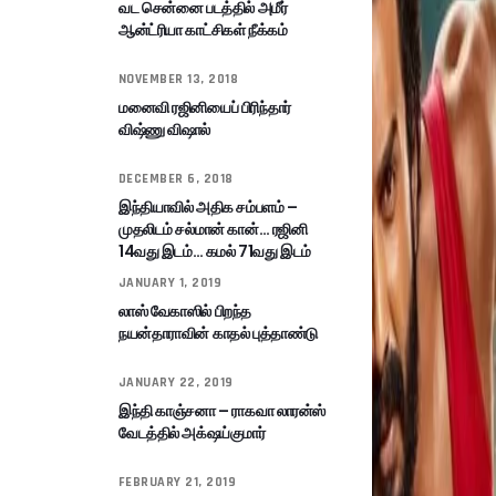
வட சென்னை படத்தில் அமீர்
ஆன்ட்ரியா காட்சிகள் நீக்கம்
NOVEMBER 13, 2018
மனைவி ரஜினியைப் பிரிந்தார்
விஷ்ணு விஷால்
DECEMBER 6, 2018
இந்தியாவில் அதிக சம்பளம் –
முதலிடம் சல்மான் கான்… ரஜினி
14வது இடம்… கமல் 71வது இடம்
JANUARY 1, 2019
லாஸ் வேகாஸில் பிறந்த
நயன்தாராவின் காதல் புத்தாண்டு
JANUARY 22, 2019
இந்தி காஞ்சனா – ராகவா லாரன்ஸ்
வேடத்தில் அக்‌ஷய்குமார்
FEBRUARY 21, 2019