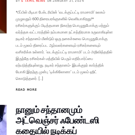
BY
G TAMIL NEWS
ON JANUARY 31, 2024
*பீப்பிள் மீடியா பேக்டரியின் ‘வடக்குப்பட்டி ராமசாமி’ உலகம்
முழுவதும் 600 திரையரங்குகளில் வெளியாகிறது!*
ரசிகர்களுக்குப் பிடித்தமான நிகரற்ற பொழுதுபோக்கு மற்றும்
வர்த்தக வட்டாரத்தில் நம்பகமான நட்சத்திரமாக உருவாகியுள்ள
நடிகர் சந்தானம் மீண்டும் ஒரு நகைச்சுவை பொழுதுபோக்கு
படம் மூலம் திரைப்பட ஆர்வலர்களையும் ரசிகர்களையும்
வசீகரிக்க உள்ளார். ‘வடக்குப்பட்டி ராமசாமி’ படம் அறிவித்ததில்
இருந்தே ரசிகர்கள் மத்தியில் பெரும் எதிர்பார்ப்பை
ஏற்படுத்தியுள்ளது. நடிகர் சந்தானம்- இயக்குநர் கார்த்திக்
யோகி இதற்கு முன்பு ‘டிக்கிலோனா’ படம் மூலம் ஹிட்
கொடுத்தனர். […]
READ MORE
நானும் சந்தானமும்
அட்வெஞ்சர் ஃபேண்டஸி
கதையில் நடிக்கப்