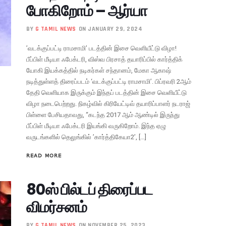
போகிறோம் – ஆர்யா
BY
G TAMIL NEWS
ON JANUARY 29, 2024
’வடக்குப்பட்டி ராமசாமி’ படத்தின் இசை வெளியீட்டு விழா!
பீப்பிள் மீடியா ஃபேக்டரி, விஸ்வ பிரசாத் தயாரிப்பில் கார்த்திக்
யோகி இயக்கத்தில் நடிகர்கள் சந்தானம், மேகா ஆகாஷ்
நடித்துள்ளத் திரைப்படம் ‘வடக்குப்பட்டி ராமசாமி’. பிப்ரவரி 2ஆம்
தேதி வெளியாக இருக்கும் இந்தப் படத்தின் இசை வெளியீட்டு
விழா நடைபெற்றது. நிகழ்வில் கிரியேட்டிவ் தயாரிப்பாளர் நடராஜ்
பிள்ளை பேசியதாவது, “கடந்த 2017 ஆம் ஆண்டில் இருந்து
பீப்பிள் மீடியா ஃபேக்டரி இயங்கி வருகிறோம். இந்த ஏழு
வருடங்களில் தெலுங்கில் ’கார்த்திகேயா2’, […]
READ MORE
80ஸ் பில்டப் திரைப்பட
விமர்சனம்
BY
G TAMIL NEWS
ON NOVEMBER 25, 2023