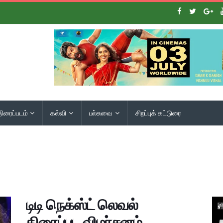
திரைப்படம்
கல்வி
பல்சுவை
சிறப்புக் கட்டுரை
டிடி நெக்ஸ்ட் லெவல்
திரைப்பட விமர்சனம்