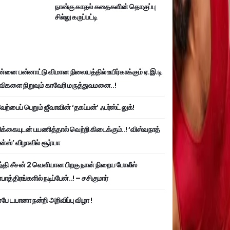
நான்கு காதல் கதைகளின் தொகுப்பு
சில்லு கருப்பட்டி
்னை பன்னாட்டு விமான நிலையத்தில் உயிர்காக்கும் ஏ.இ.டி
விகளை நிறுவும் காவேரி மருத்துவமனை..!
ற்பைப் பெறும் ஜீவாவின் ‘தகப்பன்’ ஃபர்ஸ்ட் லுக்!
பிக்கையுடன் பயணித்தால் வெற்றி கிடைக்கும்..! ‘விஸ்வநாத்
ன்ஸ்’ விழாவில் சூர்யா
்தி சீசன் 2 வெளியான பிறகு நான் நிறைய போலீஸ்
ாத்திரங்களில் நடிப்பேன்..! – சசிகுமார்
பே டயானா நன்றி அறிவிப்பு விழா !