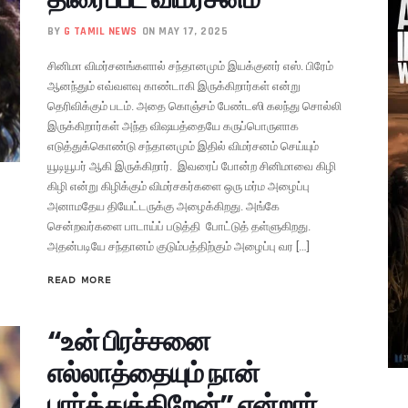
BY
G TAMIL NEWS
ON MAY 17, 2025
சினிமா விமர்சனங்களால் சந்தானமும் இயக்குனர் எஸ். பிரேம்
ஆனந்தும் எவ்வளவு காண்டாகி இருக்கிறார்கள் என்று
தெரிவிக்கும் படம். அதை கொஞ்சம் பேண்டஸி கலந்து சொல்லி
இருக்கிறார்கள் அந்த விஷயத்தையே கருப்பொருளாக
எடுத்துக்கொண்டு சந்தானமும் இதில் விமர்சனம் செய்யும்
யூடியூபர் ஆகி இருக்கிறார். இவரைப் போன்ற சினிமாவை கிழி
கிழி என்று கிழிக்கும் விமர்சகர்களை ஒரு மர்ம அழைப்பு
அனாமதேய தியேட்டருக்கு அழைக்கிறது. அங்கே
சென்றவர்களை பாடாய்ப் படுத்தி போட்டுத் தள்ளுகிறது.
அதன்படியே சந்தானம் குடும்பத்திற்கும் அழைப்பு வர […]
READ MORE
“உன் பிரச்சனை
எல்லாத்தையும் நான்
பார்த்துக்கிறேன்” என்றார்