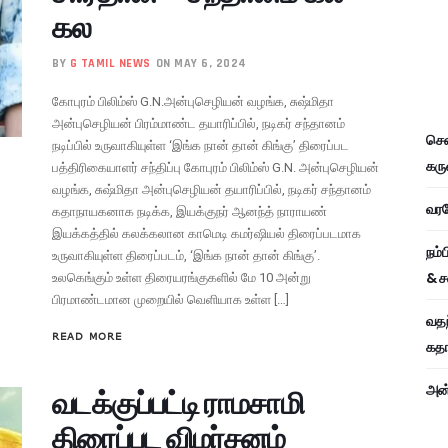
கல
BY
G TAMIL NEWS
ON MAY 6, 2024
கோபுரம் பிலிம்ஸ் G.N.அன்புசெழியன் வழங்க, சுஷ்மிதா
அன்புசெழியன் பிரம்மாண்ட தயாரிப்பில், நடிகர் சந்தானம்
சென
நடிப்பில் உருவாகியுள்ள ‘இங்க நான் தான் கிங்கு’ திரைப்பட
கரு
பத்திரிகையாளர் சந்திப்பு கோபுரம் பிலிம்ஸ் G.N. அன்புசெழியன்
வழங்க, சுஷ்மிதா அன்புசெழியன் தயாரிப்பில், நடிகர் சந்தானம்
வரவே
கதாநாயகனாக நடிக்க, இயக்குநர் ஆனந்த் நாராயண்
இயக்கத்தில் கலக்கலான காமெடி கமர்ஷியல் திரைப்படமாக
நம்
உருவாகியுள்ள திரைப்படம், ‘இங்க நான் தான் கிங்கு’.
& ச
உலகெங்கும் உள்ள திரையரங்குகளில் மே 10 அன்று
பிரமாண்டமான முறையில் வெளியாக உள்ள […]
வதந
READ MORE
கதாப
அன்
வடக்குப்பட்டி ராமசாமி
திரைப்பட விமர்சனம்