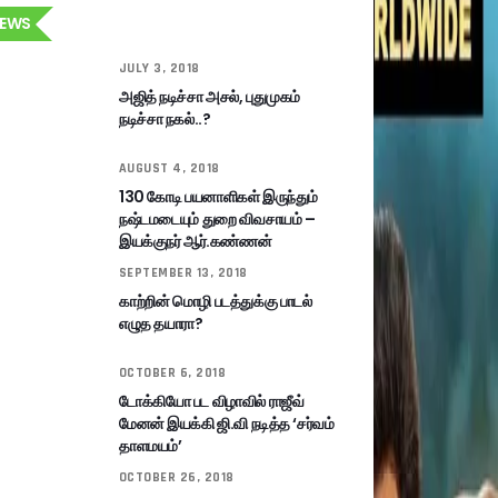
EWS
JULY 3, 2018
அஜித் நடிச்சா அசல், புதுமுகம்
நடிச்சா நகல்..?
AUGUST 4, 2018
130 கோடி பயனாளிகள் இருந்தும்
நஷ்டமடையும் துறை விவசாயம் –
இயக்குநர் ஆர்.கண்ணன்
SEPTEMBER 13, 2018
காற்றின் மொழி படத்துக்கு பாடல்
எழுத தயாரா?
OCTOBER 6, 2018
டோக்கியோ பட விழாவில் ராஜீவ்
மேனன் இயக்கி ஜி.வி நடித்த ‘சர்வம்
தாளமயம்’
OCTOBER 26, 2018