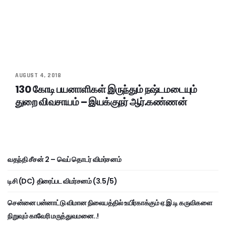
AUGUST 4, 2018
130 கோடி பயனாளிகள் இருந்தும் நஷ்டமடையும்
துறை விவசாயம் – இயக்குநர் ஆர்.கண்ணன்
வதந்தி சீசன் 2 – வெப் தொடர் விமர்சனம்
டிசி (DC) திரைப்பட விமர்சனம் (3.5/5)
சென்னை பன்னாட்டு விமான நிலையத்தில் உயிர்காக்கும் ஏ.இ.டி கருவிகளை
நிறுவும் காவேரி மருத்துவமனை..!