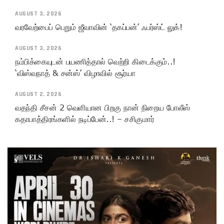
AUGUST 3, 2026
வரவேற்பைப் பெறும் ஜீவாவின் ‘தகப்பன்’ ஃபர்ஸ்ட் லுக்!
AUGUST 3, 2026
நம்பிக்கையுடன் பயணித்தால் வெற்றி கிடைக்கும்..!
‘விஸ்வநாத் & சன்ஸ்’ விழாவில் சூர்யா
AUGUST 2, 2026
வதந்தி சீசன் 2 வெளியான பிறகு நான் நிறைய போலீஸ்
கதாபாத்திரங்களில் நடிப்பேன்..! – சசிகுமார்