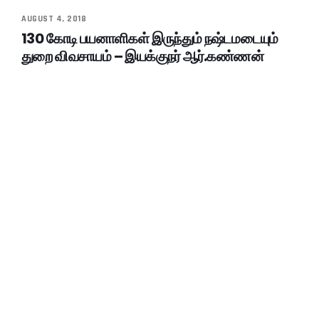
AUGUST 4, 2018
130 கோடி பயனாளிகள் இருந்தும் நஷ்டமடையும்
துறை விவசாயம் – இயக்குநர் ஆர்.கண்ணன்